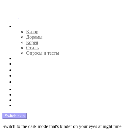
Menu
Главная
K-pop
Дорамы
Корея
Стиль
Опросы и тесты
Тесты 🔮
Новости 🔥
Профайлы 🕵️‍♀️
Дебюты и камбэки 🦄
Что посмотреть 📺
Мой биас 😍
Красота 🛀
Рандом 🎲
На модерации
Switch skin
Switch to the dark mode that's kinder on your eyes at night time.