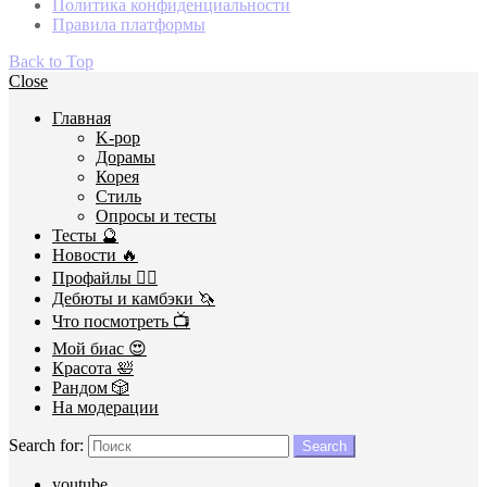
Политика конфиденциальности
Правила платформы
Back to Top
Close
Главная
K-pop
Дорамы
Корея
Стиль
Опросы и тесты
Тесты 🔮
Новости 🔥
Профайлы 🕵️‍♀️
Дебюты и камбэки 🦄
Что посмотреть 📺
Мой биас 😍
Красота 🛀
Рандом 🎲
На модерации
Search for:
Search
youtube