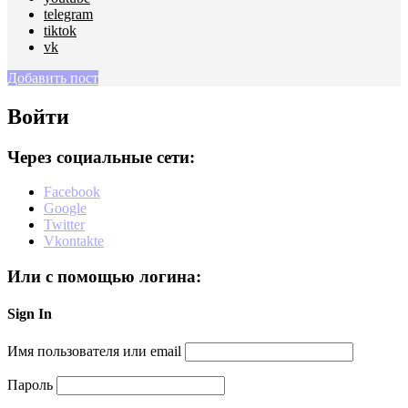
telegram
tiktok
vk
Добавить пост
Войти
Через социальные сети:
Facebook
Google
Twitter
Vkontakte
Или с помощью логина:
Sign In
Имя пользователя или email
Пароль