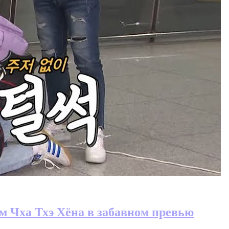
м Чха Тхэ Хёна в забавном превью