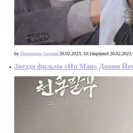
by
Переводы Soompi
20.02.2023, 10:14
updated
20.02.2023,
Звезда фильма «Ип Ман» Донни Йен