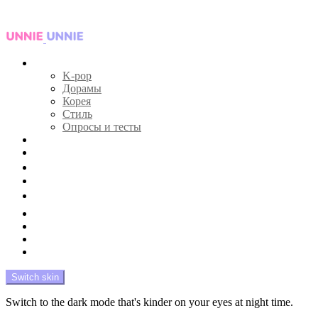
Menu
Главная
K-pop
Дорамы
Корея
Стиль
Опросы и тесты
Тесты 🔮
Новости 🔥
Профайлы 🕵️‍♀️
Дебюты и камбэки 🦄
Что посмотреть 📺
Мой биас 😍
Красота 🛀
Рандом 🎲
На модерации
Switch skin
Switch to the dark mode that's kinder on your eyes at night time.