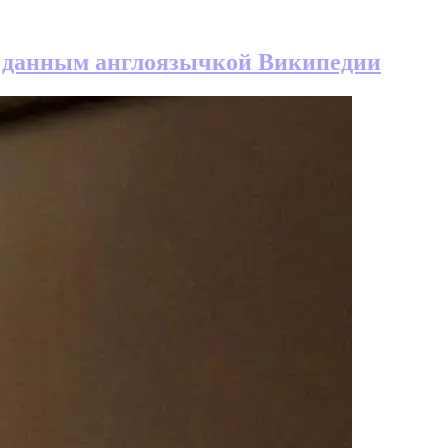
по данным англоязычкой Википедии