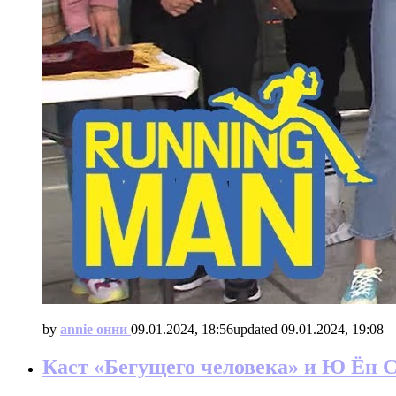
by
annie онни
09.01.2024, 18:56
updated
09.01.2024, 19:08
Каст «Бегущего человека» и Ю Ён С