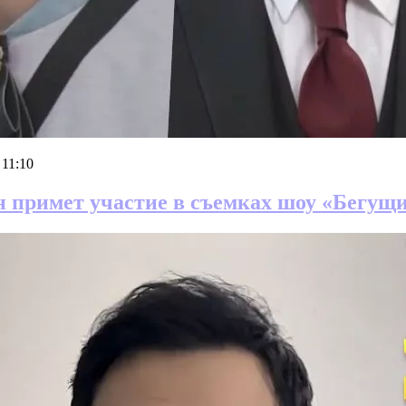
 11:10
 примет участие в съемках шоу «Бегущи