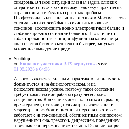
синдрома. В такой ситуации главная задача близких —
оперативно помочь зависимому человеку справиться с
отравлением и избежать серьезных проблем.
Профессиональная капельница от запоя в Москве — это
оптимальный способ быстро очистить кровь от
токсинов, восстановить водно-электролитный баланс и
стабилизировать состояние больного. В отличие от
таблетированной терапии, инфузионная капельница
оказывает действие значительно быстрее, запуская
усиленное выведение проду
Scottdop
on
Когда все участники BTS вернутся…
says:
01.08.2026 в 04:06
Алкоголь является сильным наркотиком, зависимость
формируется и на физиологическом, и на
психологическом уровне, поэтому такое состояние
требует комплексной работы сразу нескольких
специалистов. В лечение могут включаться нарколог,
врач-терапевт, психолог, психиатр, психотерапевт,
медсестры и реабилитационный персонал, которые
работают с интоксикацией, абстинентным синдромом,
нарушениями сна, тревогой, депрессией, поведением
зависимого и переживаниями семьи. Главный вопрос