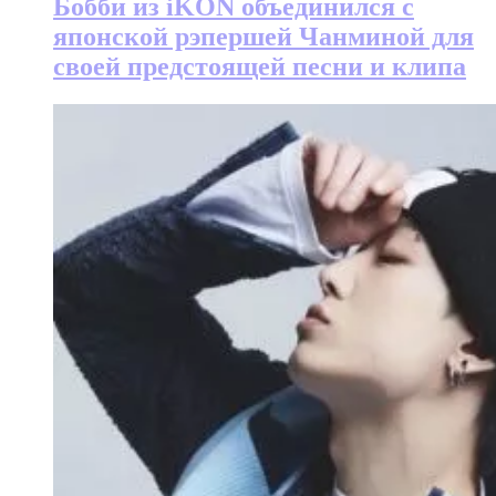
Бобби из iKON объединился с
японской рэпершей Чанминой для
своей предстоящей песни и клипа