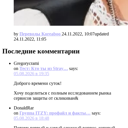
by
Переводы Koreaboo
24.11.2022, 10:07
updated
24.11.2022, 11:05
Последние комментарии
Gregorycrami
on
Тест: Кто ты из Stray…
says:
05.08.2026 в 19:35
Доброго времени суток!
Хочу поделиться с полным исследованием рынка
сервисов защиты от скликиван&
DonaldRar
on
Группа ITZY: профайл и факты…
says:
05.08.2026 в 18:48
Потому первый и самый сложный вопрос, который