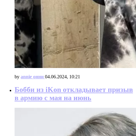
by
annie онни
04.06.2024, 10:21
Бобби из iKon откладывает призыв
в армию с мая на июнь