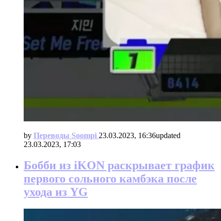
by
Переводы Soompi
23.03.2023, 16:36
updated
23.03.2023, 17:03
Бобби из iKON раскрывает график
первого сольного камбэка после
ухода из YG