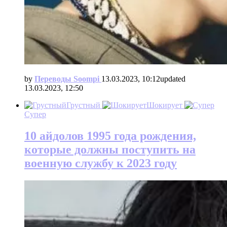
by
Переводы Soompi
13.03.2023, 10:12
updated
13.03.2023, 12:50
Грустный
Шокирует
Супер
10 айдолов 1995 года рождения,
которые должны поступить на
военную службу к 2023 году