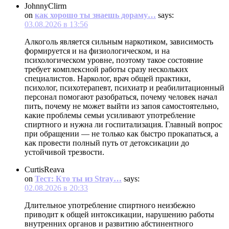
JohnnyClirm
on
как хорошо ты знаешь дораму…
says:
03.08.2026 в 13:56
Алкоголь является сильным наркотиком, зависимость
формируется и на физиологическом, и на
психологическом уровне, поэтому такое состояние
требует комплексной работы сразу нескольких
специалистов. Нарколог, врач общей практики,
психолог, психотерапевт, психиатр и реабилитационный
персонал помогают разобраться, почему человек начал
пить, почему не может выйти из запоя самостоятельно,
какие проблемы семьи усиливают употребление
спиртного и нужна ли госпитализация. Главный вопрос
при обращении — не только как быстро прокапаться, а
как провести полный путь от детоксикации до
устойчивой трезвости.
CurtisReava
on
Тест: Кто ты из Stray…
says:
02.08.2026 в 20:33
Длительное употребление спиртного неизбежно
приводит к общей интоксикации, нарушению работы
внутренних органов и развитию абстинентного