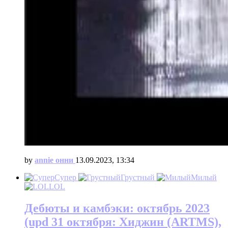
by
annie онни
13.09.2023, 13:34
Супер
Грустный
Милый
LOL
Дебюты и камбэки: октябрь 2023
(upd 31 октября: Хиджин (ARTMS),