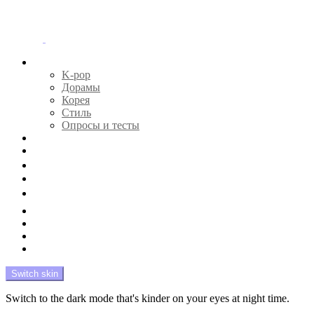
Menu
Главная
K-pop
Дорамы
Корея
Стиль
Опросы и тесты
Тесты 🔮
Новости 🔥
Профайлы 🕵️‍♀️
Дебюты и камбэки 🦄
Что посмотреть 📺
Мой биас 😍
Красота 🛀
Рандом 🎲
На модерации
Switch skin
Switch to the dark mode that's kinder on your eyes at night time.