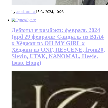
by
annie онни
15.04.2024, 10:28
Супер
Дебюты и камбэки: февраль 2024
(upd 29 февраля: Сандыль из B1A4
х Хёджон из OH MY GIRL х
Хёджин из ONF, RESCENE, from20,
Slevin, UTAK, NANOMAL, Heeje,
Isaac Hong)