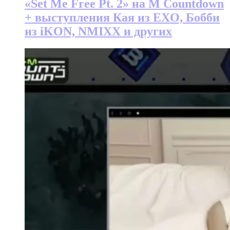
«Set Me Free Pt. 2» на M Countdown
+ выступления Кая из EXO, Бобби
из iKON, NMIXX и других