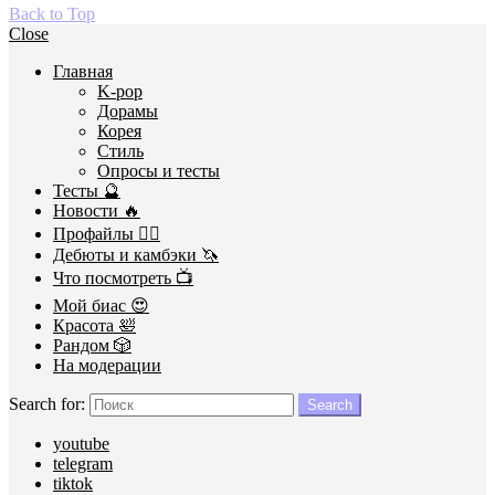
Back to Top
Close
Главная
K-pop
Дорамы
Корея
Стиль
Опросы и тесты
Тесты 🔮
Новости 🔥
Профайлы 🕵️‍♀️
Дебюты и камбэки 🦄
Что посмотреть 📺
Мой биас 😍
Красота 🛀
Рандом 🎲
На модерации
Search for:
Search
youtube
telegram
tiktok