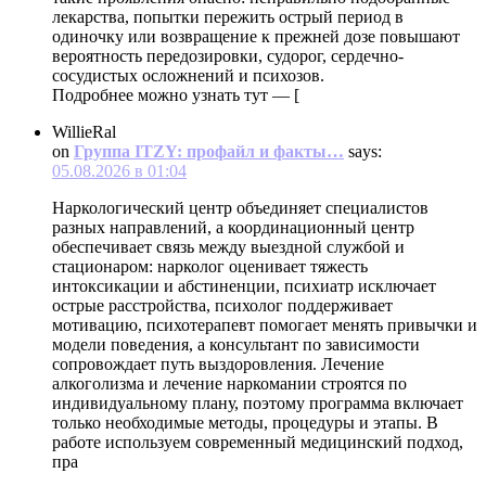
лекарства, попытки пережить острый период в
одиночку или возвращение к прежней дозе повышают
вероятность передозировки, судорог, сердечно-
сосудистых осложнений и психозов.
Подробнее можно узнать тут — [
WillieRal
on
Группа ITZY: профайл и факты…
says:
05.08.2026 в 01:04
Наркологический центр объединяет специалистов
разных направлений, а координационный центр
обеспечивает связь между выездной службой и
стационаром: нарколог оценивает тяжесть
интоксикации и абстиненции, психиатр исключает
острые расстройства, психолог поддерживает
мотивацию, психотерапевт помогает менять привычки и
модели поведения, а консультант по зависимости
сопровождает путь выздоровления. Лечение
алкоголизма и лечение наркомании строятся по
индивидуальному плану, поэтому программа включает
только необходимые методы, процедуры и этапы. В
работе используем современный медицинский подход,
пра