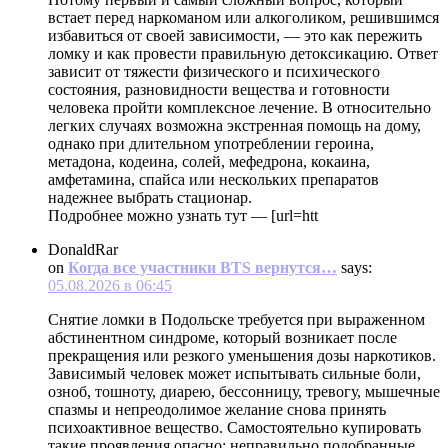
встает перед наркоманом или алкоголиком, решившимся
избавиться от своей зависимости, — это как пережить
ломку и как провести правильную детоксикацию. Ответ
зависит от тяжести физического и психического
состояния, разновидности вещества и готовности
человека пройти комплексное лечение. В относительно
легких случаях возможна экстренная помощь на дому,
однако при длительном употреблении героина,
метадона, кодеина, солей, мефедрона, кокаина,
амфетамина, спайса или нескольких препаратов
надежнее выбрать стационар.
Подробнее можно узнать тут — [url=htt
DonaldRar
on
Когда все участники BTS вернутся…
says:
05.08.2026 в 06:45
Снятие ломки в Подольске требуется при выраженном
абстинентном синдроме, который возникает после
прекращения или резкого уменьшения дозы наркотиков.
Зависимый человек может испытывать сильные боли,
озноб, тошноту, диарею, бессонницу, тревогу, мышечные
спазмы и непреодолимое желание снова принять
психоактивное вещество. Самостоятельно купировать
такие проявления опасно: неправильно подобранные