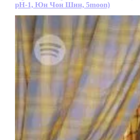
pH-1, Юн Чон Шин, 5moon)