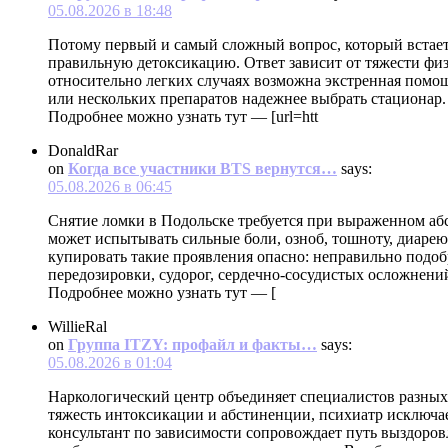
05.08.2026 в 18:48
Потому первый и самый сложный вопрос, который встает 
правильную детоксикацию. Ответ зависит от тяжести физ
относительно легких случаях возможна экстренная помощь
или нескольких препаратов надежнее выбрать стационар.
Подробнее можно узнать тут — [url=htt
DonaldRar
on
Когда все участники BTS вернутся…
says:
05.08.2026 в 06:45
Снятие ломки в Подольске требуется при выраженном аб
может испытывать сильные боли, озноб, тошноту, диарею
купировать такие проявления опасно: неправильно подо
передозировки, судорог, сердечно-сосудистых осложнений
Подробнее можно узнать тут — [
WillieRal
on
Группа ITZY: профайл и факты…
says:
05.08.2026 в 01:04
Наркологический центр объединяет специалистов разных
тяжесть интоксикации и абстиненции, психиатр исключае
консультант по зависимости сопровождает путь выздоров