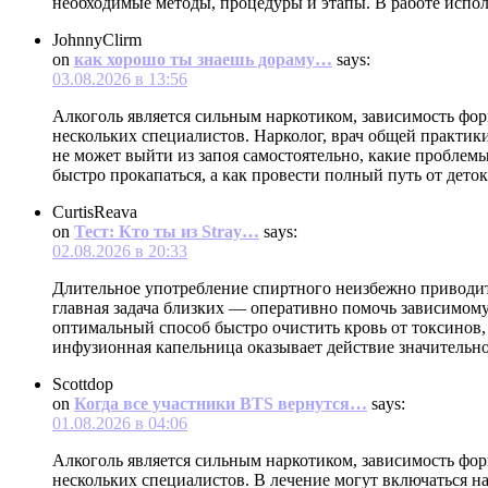
необходимые методы, процедуры и этапы. В работе испо
JohnnyClirm
on
как хорошо ты знаешь дораму…
says:
03.08.2026 в 13:56
Алкоголь является сильным наркотиком, зависимость фор
нескольких специалистов. Нарколог, врач общей практики
не может выйти из запоя самостоятельно, какие проблем
быстро прокапаться, а как провести полный путь от дето
CurtisReava
on
Тест: Кто ты из Stray…
says:
02.08.2026 в 20:33
Длительное употребление спиртного неизбежно приводит
главная задача близких — оперативно помочь зависимому
оптимальный способ быстро очистить кровь от токсинов,
инфузионная капельница оказывает действие значительно
Scottdop
on
Когда все участники BTS вернутся…
says:
01.08.2026 в 04:06
Алкоголь является сильным наркотиком, зависимость фор
нескольких специалистов. В лечение могут включаться на