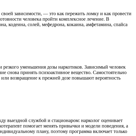
своей зависимости, — это как пережить ломку и как провести
готовности человека пройти комплексное лечение. В
а, кодеина, солей, мефедрона, кокаина, амфетамина, спайса
и резкого уменьшения дозы наркотиков. Зависимый человек
ние снова принять психоактивное вещество. Самостоятельно
у или возвращение к прежней дозе повышают вероятность
жду выездной службой и стационаром: нарколог оценивает
хотерапевт помогает менять привычки и модели поведения, а
индивидуальному плану, поэтому программа включает только