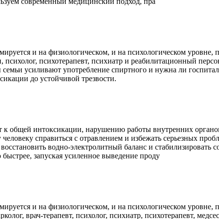
льзуем современный медицинский подход, пра
мируется и на физиологическом, и на психологическом уровне, п
, психолог, психотерапевт, психиатр и реабилитационный персо
ы семьи усиливают употребление спиртного и нужна ли госпита
ксикации до устойчивой трезвости.
 к общей интоксикации, нарушению работы внутренних органов
 человеку справиться с отравлением и избежать серьезных проб
 восстановить водно-электролитный баланс и стабилизировать со
 быстрее, запуская усиленное выведение проду
мируется и на физиологическом, и на психологическом уровне, п
рколог, врач-терапевт, психолог, психиатр, психотерапевт, мед