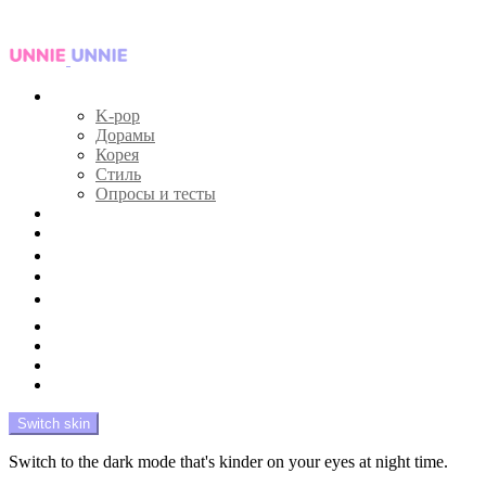
Menu
Главная
K-pop
Дорамы
Корея
Стиль
Опросы и тесты
Тесты 🔮
Новости 🔥
Профайлы 🕵️‍♀️
Дебюты и камбэки 🦄
Что посмотреть 📺
Мой биас 😍
Красота 🛀
Рандом 🎲
На модерации
Switch skin
Switch to the dark mode that's kinder on your eyes at night time.