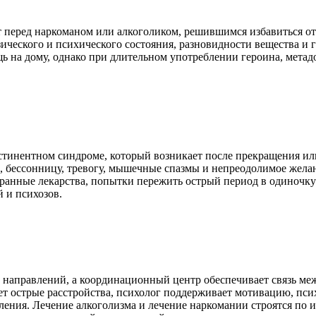
перед наркоманом или алкоголиком, решившимся избавиться от 
ического и психического состояния, разновидности вещества и 
 на дому, однако при длительном употреблении героина, метадон
стинентном синдроме, который возникает после прекращения ил
, бессонницу, тревогу, мышечные спазмы и непреодолимое жела
бранные лекарства, попытки пережить острый период в одиночк
 и психозов.
 направлений, а координационный центр обеспечивает связь ме
т острые расстройства, психолог поддерживает мотивацию, пси
ления. Лечение алкоголизма и лечение наркомании строятся по 