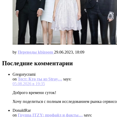
by
Переводы kbizoom
29.06.2023, 18:09
Последние комментарии
Gregorycrami
on
Тест: Кто ты из Stray…
says:
05.08.2026 в 19:35
Доброго времени суток!
Хочу поделиться с полным исследованием рынка сервис
DonaldRar
on
Группа ITZY: профайл и факты…
says: