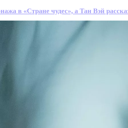
ажа в «Стране чудес», а Тан Вэй расска