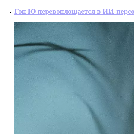
Гон Ю перевоплощается в ИИ-персон