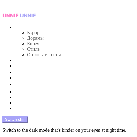
Menu
Главная
K-pop
Дорамы
Корея
Стиль
Опросы и тесты
Тесты 🔮
Новости 🔥
Профайлы 🕵️‍♀️
Дебюты и камбэки 🦄
Что посмотреть 📺
Мой биас 😍
Красота 🛀
Рандом 🎲
На модерации
Switch skin
Switch to the dark mode that's kinder on your eyes at night time.