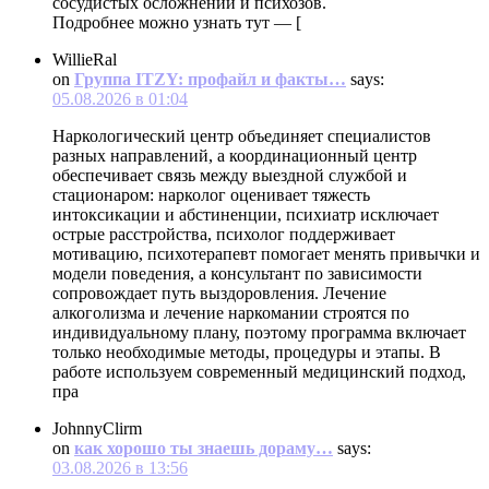
сосудистых осложнений и психозов.
Подробнее можно узнать тут — [
WillieRal
on
Группа ITZY: профайл и факты…
says:
05.08.2026 в 01:04
Наркологический центр объединяет специалистов
разных направлений, а координационный центр
обеспечивает связь между выездной службой и
стационаром: нарколог оценивает тяжесть
интоксикации и абстиненции, психиатр исключает
острые расстройства, психолог поддерживает
мотивацию, психотерапевт помогает менять привычки и
модели поведения, а консультант по зависимости
сопровождает путь выздоровления. Лечение
алкоголизма и лечение наркомании строятся по
индивидуальному плану, поэтому программа включает
только необходимые методы, процедуры и этапы. В
работе используем современный медицинский подход,
пра
JohnnyClirm
on
как хорошо ты знаешь дораму…
says:
03.08.2026 в 13:56