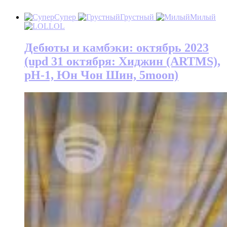
Супер
Грустный
Милый
LOL
Дебюты и камбэки: октябрь 2023
(upd 31 октября: Хиджин (ARTMS),
pH-1, Юн Чон Шин, 5moon)