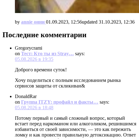
by
annie онни
01.09.2023, 12:56
updated
31.10.2023, 12:36
Последние комментарии
Gregorycrami
on
Тест: Кто ты из Stray…
says:
05.08.2026 в 19:35
Доброго времени суток!
Хочу поделиться с полным исследованием рынка
сервисов защиты от скликиван&
DonaldRar
on
Группа ITZY: профайл и факты…
says:
05.08.2026 в 18:48
Потому первый и самый сложный вопрос, который
встает перед наркоманом или алкоголиком, решившимся
избавиться от своей зависимости, — это как пережить
ломку и как провести правильную детоксикацию. Ответ