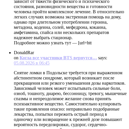
зависит от тяжести физического и психического
состояния, разновидности вещества и готовности
человека пройти комплексное лечение. В относительно
легких случаях возможна экстренная помощь на дому,
однако при длительном употреблении героина,
метадона, кодеина, солей, мефедрона, кокаина,
амфетамина, спайса или нескольких препаратов
надежнее выбрать стационар.
Подробнее можно узнать тут — [url=htt
DonaldRar
on
Когда все участники BTS вернутся…
says:
05.08.2026 в 06:45
Снятие ломки в Подольске требуется при выраженном
абстинентном синдроме, который возникает после
прекращения или резкого уменьшения дозы наркотиков.
Зависимый человек может испытывать сильные боли,
озноб, тошноту, диарею, бессонницу, тревогу, мышечные
спазмы и непреодолимое желание снова принять
психоактивное вещество. Самостоятельно купировать
такие проявления опасно: неправильно подобранные
лекарства, попытки пережить острый период в
одиночку или возвращение к прежней дозе повышают
вероятность передозировки, судорог, сердечно-