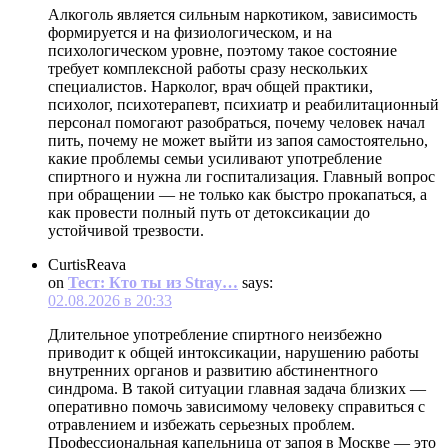
Алкоголь является сильным наркотиком, зависимость
формируется и на физиологическом, и на
психологическом уровне, поэтому такое состояние
требует комплексной работы сразу нескольких
специалистов. Нарколог, врач общей практики,
психолог, психотерапевт, психиатр и реабилитационный
персонал помогают разобраться, почему человек начал
пить, почему не может выйти из запоя самостоятельно,
какие проблемы семьи усиливают употребление
спиртного и нужна ли госпитализация. Главный вопрос
при обращении — не только как быстро прокапаться, а
как провести полный путь от детоксикации до
устойчивой трезвости.
CurtisReava
on
Тест: Кто ты из Stray…
says:
02.08.2026 в 20:33
Длительное употребление спиртного неизбежно
приводит к общей интоксикации, нарушению работы
внутренних органов и развитию абстинентного
синдрома. В такой ситуации главная задача близких —
оперативно помочь зависимому человеку справиться с
отравлением и избежать серьезных проблем.
Профессиональная капельница от запоя в Москве — это