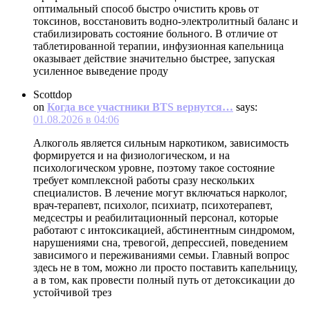
оптимальный способ быстро очистить кровь от
токсинов, восстановить водно-электролитный баланс и
стабилизировать состояние больного. В отличие от
таблетированной терапии, инфузионная капельница
оказывает действие значительно быстрее, запуская
усиленное выведение проду
Scottdop
on
Когда все участники BTS вернутся…
says:
01.08.2026 в 04:06
Алкоголь является сильным наркотиком, зависимость
формируется и на физиологическом, и на
психологическом уровне, поэтому такое состояние
требует комплексной работы сразу нескольких
специалистов. В лечение могут включаться нарколог,
врач-терапевт, психолог, психиатр, психотерапевт,
медсестры и реабилитационный персонал, которые
работают с интоксикацией, абстинентным синдромом,
нарушениями сна, тревогой, депрессией, поведением
зависимого и переживаниями семьи. Главный вопрос
здесь не в том, можно ли просто поставить капельницу,
а в том, как провести полный путь от детоксикации до
устойчивой трез