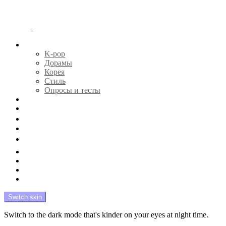
Menu
Главная
K-pop
Дорамы
Корея
Стиль
Опросы и тесты
Тесты 🔮
Новости 🔥
Профайлы 🕵️‍♀️
Дебюты и камбэки 🦄
Что посмотреть 📺
Мой биас 😍
Красота 🛀
Рандом 🎲
На модерации
Switch skin
Switch to the dark mode that's kinder on your eyes at night time.