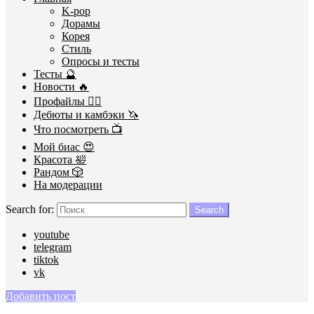
K-pop
Дорамы
Корея
Стиль
Опросы и тесты
Тесты 🔮
Новости 🔥
Профайлы 🕵️‍♀️
Дебюты и камбэки 🦄
Что посмотреть 📺
Мой биас 😍
Красота 🛀
Рандом 🎲
На модерации
Search for:
Search
youtube
telegram
tiktok
vk
Добавить пост