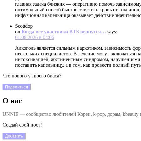
главная задача близких — оперативно помочь зависимому
оптимальный способ быстро очистить кровь от токсинов,
инфузионная капельница оказывает действие значительно
Scottdop
on
Когда все участники BTS вернутся…
says:
01.08.2026 в 04:06
Алкоголь является сильным наркотиком, зависимость фор
нескольких специалистов. В лечение могут включаться на
интоксикацией, абстинентным синдромом, нарушениями сн
поставить капельницу, а в том, как провести полный пут
Что нового у твоего биаса?
Поделиться
О нас
UNNIE — сообщество любителей Кореи, k-pop, дорам, kbeauty и
Создай свой пост!
Добавить