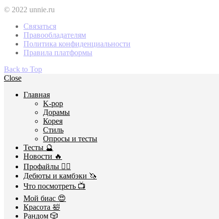
© 2022 unnie.ru
Связаться
Правообладателям
Политика конфиденциальности
Правила платформы
Back to Top
Close
Главная
K-pop
Дорамы
Корея
Стиль
Опросы и тесты
Тесты 🔮
Новости 🔥
Профайлы 🕵️‍♀️
Дебюты и камбэки 🦄
Что посмотреть 📺
Мой биас 😍
Красота 🛀
Рандом 🎲