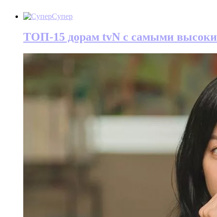
Супер
ТОП-15 дорам tvN с самыми высок