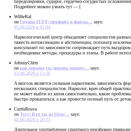
передозировки, судорог, сердечно-сосудистых осложнений
Подробнее можно узнать тут — [
WillieRal
on
Группа ITZY: профайл и факты…
says:
05.08.2026 в 01:04
Наркологический центр объединяет специалистов разных
тяжесть интоксикации и абстиненции, психиатр исключае
консультант по зависимости сопровождает путь выздоров
необходимые методы, процедуры и этапы. В работе испо
JohnnyClirm
on
как хорошо ты знаешь дораму…
says:
03.08.2026 в 13:56
Алкоголь является сильным наркотиком, зависимость фор
нескольких специалистов. Нарколог, врач общей практики
не может выйти из запоя самостоятельно, какие проблем
быстро прокапаться, а как провести полный путь от дето
CurtisReava
on
Тест: Кто ты из Stray…
says:
02.08.2026 в 20:33
Длительное употребление спиртного неизбежно приводит