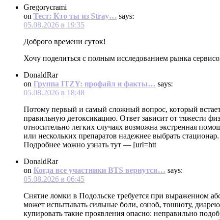
Gregorycrami
on
Тест: Кто ты из Stray…
says:
05.08.2026 в 19:35
Доброго времени суток!
Хочу поделиться с полным исследованием рынка сервис
DonaldRar
on
Группа ITZY: профайл и факты…
says:
05.08.2026 в 18:48
Потому первый и самый сложный вопрос, который встает 
правильную детоксикацию. Ответ зависит от тяжести физ
относительно легких случаях возможна экстренная помощь
или нескольких препаратов надежнее выбрать стационар.
Подробнее можно узнать тут — [url=htt
DonaldRar
on
Когда все участники BTS вернутся…
says:
05.08.2026 в 06:45
Снятие ломки в Подольске требуется при выраженном аб
может испытывать сильные боли, озноб, тошноту, диарею
купировать такие проявления опасно: неправильно подо