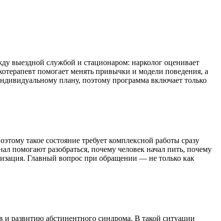
жду выездной службой и стационаром: нарколог оценивает
хотерапевт помогает менять привычки и модели поведения, а
индивидуальному плану, поэтому программа включает только
оэтому такое состояние требует комплексной работы сразу
нал помогают разобраться, почему человек начал пить, почему
лизация. Главный вопрос при обращении — не только как
 и развитию абстинентного синдрома. В такой ситуации