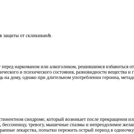
ов защиты от скликиван&
перед наркоманом или алкоголиком, решившимся избавиться от 
ического и психического состояния, разновидности вещества и 
 на дому, однако при длительном употреблении героина, метадон
стинентном синдроме, который возникает после прекращения ил
, бессонницу, тревогу, мышечные спазмы и непреодолимое жела
бранные лекарства, попытки пережить острый период в одиночк