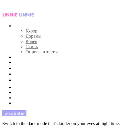
Menu
Главная
K-pop
Дорамы
Корея
Стиль
Опросы и тесты
Тесты 🔮
Новости 🔥
Профайлы 🕵️‍♀️
Дебюты и камбэки 🦄
Что посмотреть 📺
Мой биас 😍
Красота 🛀
Рандом 🎲
На модерации
Switch skin
Switch to the dark mode that's kinder on your eyes at night time.