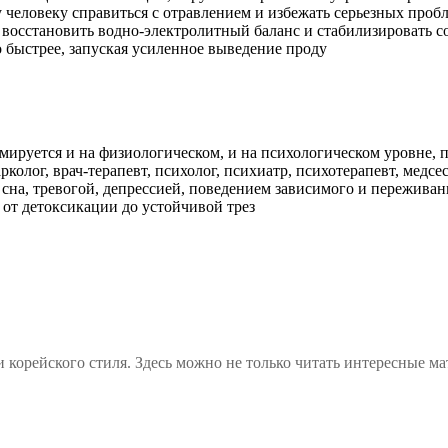
 человеку справиться с отравлением и избежать серьезных проб
 восстановить водно-электролитный баланс и стабилизировать со
 быстрее, запуская усиленное выведение проду
мируется и на физиологическом, и на психологическом уровне, п
рколог, врач-терапевт, психолог, психиатр, психотерапевт, мед
а, тревогой, депрессией, поведением зависимого и переживани
ь от детоксикации до устойчивой трез
 корейского стиля. Здесь можно не только читать интересные ма