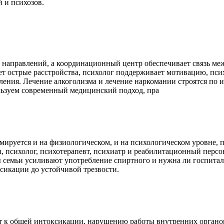
 и психозов.
 направлений, а координационный центр обеспечивает связь ме
т острые расстройства, психолог поддерживает мотивацию, пси
ления. Лечение алкоголизма и лечение наркомании строятся по 
льзуем современный медицинский подход, пра
мируется и на физиологическом, и на психологическом уровне, п
, психолог, психотерапевт, психиатр и реабилитационный персо
ы семьи усиливают употребление спиртного и нужна ли госпита
ксикации до устойчивой трезвости.
 к общей интоксикации, нарушению работы внутренних органов