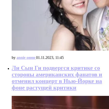
by
annie онни
01.11.2023, 11:45
Ли Сын Ги подвергся критике со
стороны американских фанатов и
отменил концерт в Нью-Йорке на
фоне растущей критики