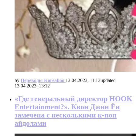
by
Переводы Koreaboo
13.04.2023, 11:13
updated
13.04.2023, 13:12
«Где генеральный директор HOOK
Entertainment?». Квон Джин Ён
замечена с несколькими к-поп
айдолами