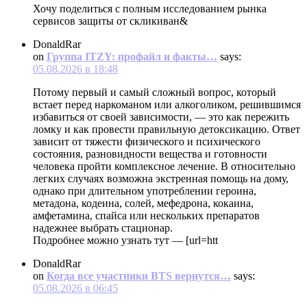
Хочу поделиться с полным исследованием рынка
сервисов защиты от скликиван&
DonaldRar
on
Группа ITZY: профайл и факты…
says:
05.08.2026 в 18:48
Потому первый и самый сложный вопрос, который
встает перед наркоманом или алкоголиком, решившимся
избавиться от своей зависимости, — это как пережить
ломку и как провести правильную детоксикацию. Ответ
зависит от тяжести физического и психического
состояния, разновидности вещества и готовности
человека пройти комплексное лечение. В относительно
легких случаях возможна экстренная помощь на дому,
однако при длительном употреблении героина,
метадона, кодеина, солей, мефедрона, кокаина,
амфетамина, спайса или нескольких препаратов
надежнее выбрать стационар.
Подробнее можно узнать тут — [url=htt
DonaldRar
on
Когда все участники BTS вернутся…
says:
05.08.2026 в 06:45