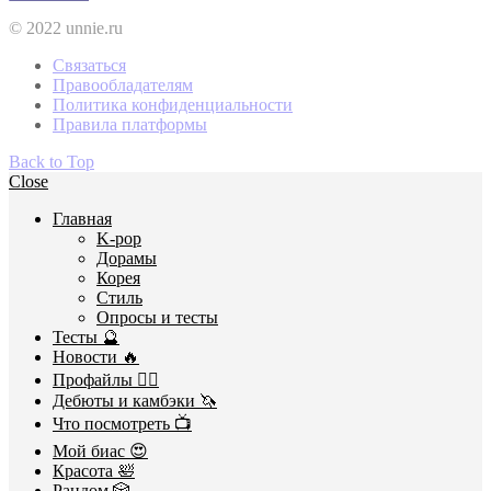
© 2022 unnie.ru
Связаться
Правообладателям
Политика конфиденциальности
Правила платформы
Back to Top
Close
Главная
K-pop
Дорамы
Корея
Стиль
Опросы и тесты
Тесты 🔮
Новости 🔥
Профайлы 🕵️‍♀️
Дебюты и камбэки 🦄
Что посмотреть 📺
Мой биас 😍
Красота 🛀
Рандом 🎲