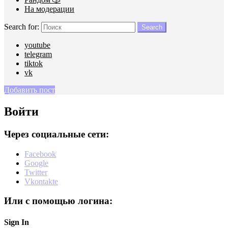
На модерации
Search for:
Search
youtube
telegram
tiktok
vk
Добавить пост
Войти
Через социальные сети:
Facebook
Google
Twitter
Vkontakte
Или с помощью логина:
Sign In