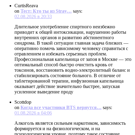
CurtisReava
on
Тест: Кто ты из Stray…
says:
02.08.2026 в 20:33
Длительное употребление спиртного неизбежно
приводит к общей интоксикации, нарушению работы
внутренних органов и развитию абстинентного
синдрома. В такой ситуации главная задача близких —
оперативно помочь зависимому человеку справиться с
отравлением и избежать серьезных проблем.
Профессиональная капельница от запоя в Москве — это
оптимальный способ быстро очистить кровь от
токсинов, восстановить водно-электролитный баланс и
стабилизировать состояние больного. В отличие от
таблетированной терапии, инфузионная капельница
оказывает действие значительно быстрее, запуская
усиленное выведение проду
Scottdop
on
Когда все участники BTS вернутся…
says:
01.08.2026 в 04:06
Алкоголь является сильным наркотиком, зависимость
формируется и на физиологическом, и на
психологическом уровне, поэтому такое состояние