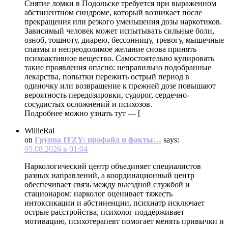
Снятие ломки в Подольске требуется при выраженном
абстинентном синдроме, который возникает после
прекращения или резкого уменьшения дозы наркотиков.
Зависимый человек может испытывать сильные боли,
озноб, тошноту, диарею, бессонницу, тревогу, мышечные
спазмы и непреодолимое желание снова принять
психоактивное вещество. Самостоятельно купировать
такие проявления опасно: неправильно подобранные
лекарства, попытки пережить острый период в
одиночку или возвращение к прежней дозе повышают
вероятность передозировки, судорог, сердечно-
сосудистых осложнений и психозов.
Подробнее можно узнать тут — [
WillieRal
on
Группа ITZY: профайл и факты…
says:
05.08.2026 в 01:04
Наркологический центр объединяет специалистов
разных направлений, а координационный центр
обеспечивает связь между выездной службой и
стационаром: нарколог оценивает тяжесть
интоксикации и абстиненции, психиатр исключает
острые расстройства, психолог поддерживает
мотивацию, психотерапевт помогает менять привычки и