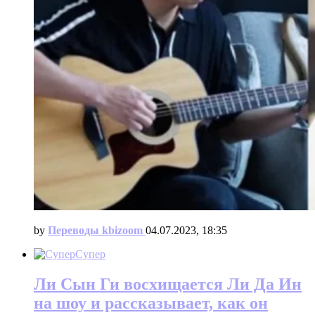
by
Переводы kbizoom
04.07.2023, 18:35
Супер
Ли Сын Ги восхищается Ли Да Ин
на шоу и рассказывает, как он