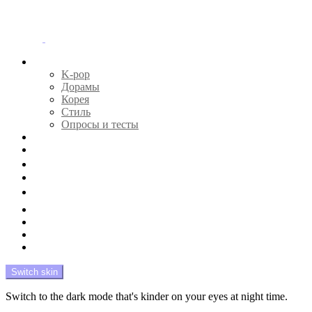
Menu
Главная
K-pop
Дорамы
Корея
Стиль
Опросы и тесты
Тесты 🔮
Новости 🔥
Профайлы 🕵️‍♀️
Дебюты и камбэки 🦄
Что посмотреть 📺
Мой биас 😍
Красота 🛀
Рандом 🎲
На модерации
Switch skin
Switch to the dark mode that's kinder on your eyes at night time.