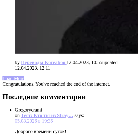
by
Переводы Koreaboo
12.04.2023, 10:55
updated
12.04.2023, 12:11
Load More
Congratulations. You've reached the end of the internet.
Последние комментарии
Gregorycrami
on
Тест: Кто ты из Stray…
says:
05.08.2026 в 19:35
Доброго времени суток!