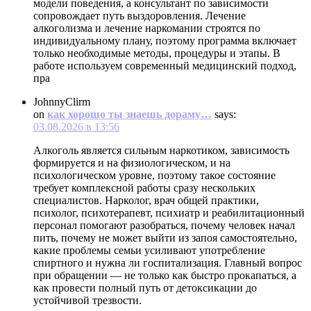
модели поведения, а консультант по зависимости
сопровождает путь выздоровления. Лечение
алкоголизма и лечение наркомании строятся по
индивидуальному плану, поэтому программа включает
только необходимые методы, процедуры и этапы. В
работе используем современный медицинский подход,
пра
JohnnyClirm
on
как хорошо ты знаешь дораму…
says:
03.08.2026 в 13:56
Алкоголь является сильным наркотиком, зависимость
формируется и на физиологическом, и на
психологическом уровне, поэтому такое состояние
требует комплексной работы сразу нескольких
специалистов. Нарколог, врач общей практики,
психолог, психотерапевт, психиатр и реабилитационный
персонал помогают разобраться, почему человек начал
пить, почему не может выйти из запоя самостоятельно,
какие проблемы семьи усиливают употребление
спиртного и нужна ли госпитализация. Главный вопрос
при обращении — не только как быстро прокапаться, а
как провести полный путь от детоксикации до
устойчивой трезвости.