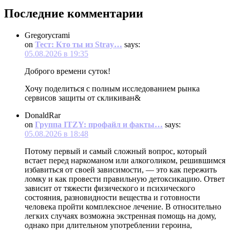
Последние комментарии
Gregorycrami
on
Тест: Кто ты из Stray…
says:
05.08.2026 в 19:35
Доброго времени суток!
Хочу поделиться с полным исследованием рынка
сервисов защиты от скликиван&
DonaldRar
on
Группа ITZY: профайл и факты…
says:
05.08.2026 в 18:48
Потому первый и самый сложный вопрос, который
встает перед наркоманом или алкоголиком, решившимся
избавиться от своей зависимости, — это как пережить
ломку и как провести правильную детоксикацию. Ответ
зависит от тяжести физического и психического
состояния, разновидности вещества и готовности
человека пройти комплексное лечение. В относительно
легких случаях возможна экстренная помощь на дому,
однако при длительном употреблении героина,