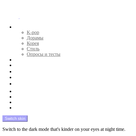
Menu
Главная
K-pop
Дорамы
Корея
Стиль
Опросы и тесты
Тесты 🔮
Новости 🔥
Профайлы 🕵️‍♀️
Дебюты и камбэки 🦄
Что посмотреть 📺
Мой биас 😍
Красота 🛀
Рандом 🎲
На модерации
Switch skin
Switch to the dark mode that's kinder on your eyes at night time.