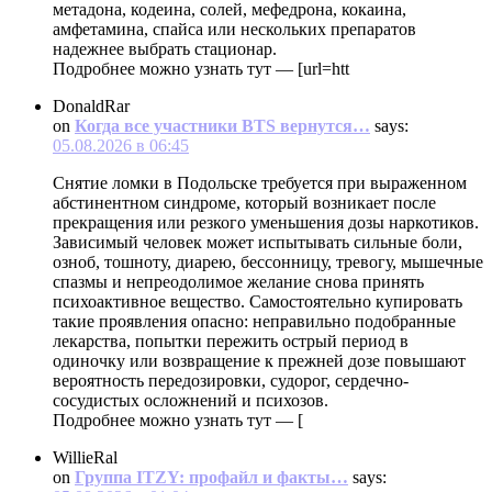
метадона, кодеина, солей, мефедрона, кокаина,
амфетамина, спайса или нескольких препаратов
надежнее выбрать стационар.
Подробнее можно узнать тут — [url=htt
DonaldRar
on
Когда все участники BTS вернутся…
says:
05.08.2026 в 06:45
Снятие ломки в Подольске требуется при выраженном
абстинентном синдроме, который возникает после
прекращения или резкого уменьшения дозы наркотиков.
Зависимый человек может испытывать сильные боли,
озноб, тошноту, диарею, бессонницу, тревогу, мышечные
спазмы и непреодолимое желание снова принять
психоактивное вещество. Самостоятельно купировать
такие проявления опасно: неправильно подобранные
лекарства, попытки пережить острый период в
одиночку или возвращение к прежней дозе повышают
вероятность передозировки, судорог, сердечно-
сосудистых осложнений и психозов.
Подробнее можно узнать тут — [
WillieRal
on
Группа ITZY: профайл и факты…
says: