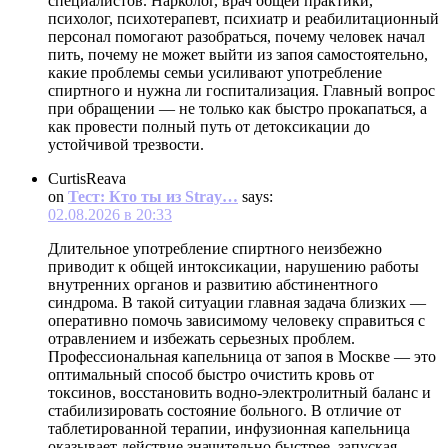
специалистов. Нарколог, врач общей практики,
психолог, психотерапевт, психиатр и реабилитационный
персонал помогают разобраться, почему человек начал
пить, почему не может выйти из запоя самостоятельно,
какие проблемы семьи усиливают употребление
спиртного и нужна ли госпитализация. Главный вопрос
при обращении — не только как быстро прокапаться, а
как провести полный путь от детоксикации до
устойчивой трезвости.
CurtisReava
on
Тест: Кто ты из Stray…
says:
02.08.2026 в 20:33
Длительное употребление спиртного неизбежно
приводит к общей интоксикации, нарушению работы
внутренних органов и развитию абстинентного
синдрома. В такой ситуации главная задача близких —
оперативно помочь зависимому человеку справиться с
отравлением и избежать серьезных проблем.
Профессиональная капельница от запоя в Москве — это
оптимальный способ быстро очистить кровь от
токсинов, восстановить водно-электролитный баланс и
стабилизировать состояние больного. В отличие от
таблетированной терапии, инфузионная капельница
оказывает действие значительно быстрее, запуская