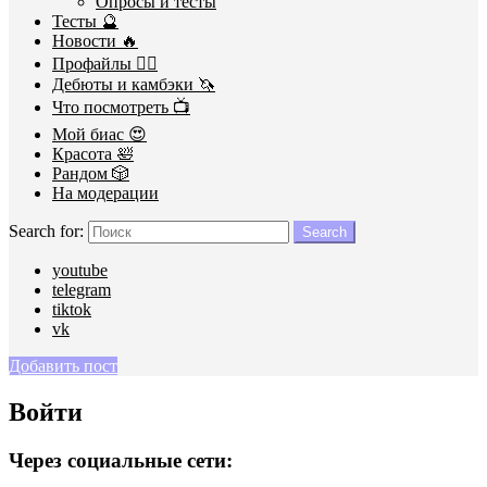
Опросы и тесты
Тесты 🔮
Новости 🔥
Профайлы 🕵️‍♀️
Дебюты и камбэки 🦄
Что посмотреть 📺
Мой биас 😍
Красота 🛀
Рандом 🎲
На модерации
Search for:
Search
youtube
telegram
tiktok
vk
Добавить пост
Войти
Через социальные сети: