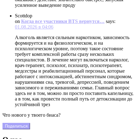
усиленное выведение проду
Scottdop
on
Когда все участники BTS вернутся…
says:
01.08.2026 в 04:06
Алкоголь является сильным наркотиком, зависимость
формируется и на физиологическом, и на
психологическом уровне, поэтому такое состояние
требует комплексной работы сразу нескольких
специалистов. В лечение могут включаться нарколог,
врач-терапевт, психолог, психиатр, психотерапевт,
медсестры и реабилитационный персонал, которые
работают с интоксикацией, абстинентным синдромом,
нарушениями сна, тревогой, депрессией, поведением
зависимого и переживаниями семьи. Главный вопрос
здесь не в том, можно ли просто поставить капельницу,
а в том, как провести полный путь от детоксикации до
устойчивой трез
Что нового у твоего биаса?
Поделиться