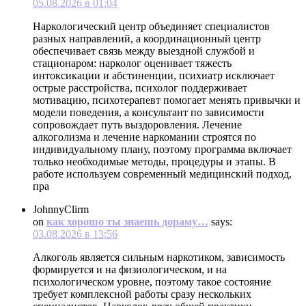
05.08.2026 в 01:04
Наркологический центр объединяет специалистов
разных направлений, а координационный центр
обеспечивает связь между выездной службой и
стационаром: нарколог оценивает тяжесть
интоксикации и абстиненции, психиатр исключает
острые расстройства, психолог поддерживает
мотивацию, психотерапевт помогает менять привычки и
модели поведения, а консультант по зависимости
сопровождает путь выздоровления. Лечение
алкоголизма и лечение наркомании строятся по
индивидуальному плану, поэтому программа включает
только необходимые методы, процедуры и этапы. В
работе используем современный медицинский подход,
пра
JohnnyClirm
on
как хорошо ты знаешь дораму…
says:
03.08.2026 в 13:56
Алкоголь является сильным наркотиком, зависимость
формируется и на физиологическом, и на
психологическом уровне, поэтому такое состояние
требует комплексной работы сразу нескольких