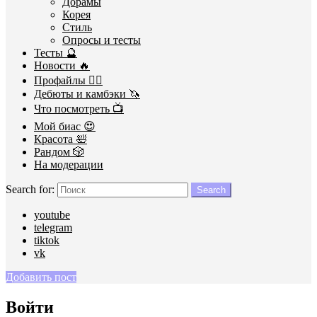
Дорамы
Корея
Стиль
Опросы и тесты
Тесты 🔮
Новости 🔥
Профайлы 🕵️‍♀️
Дебюты и камбэки 🦄
Что посмотреть 📺
Мой биас 😍
Красота 🛀
Рандом 🎲
На модерации
Search for:
Search
youtube
telegram
tiktok
vk
Добавить пост
Войти