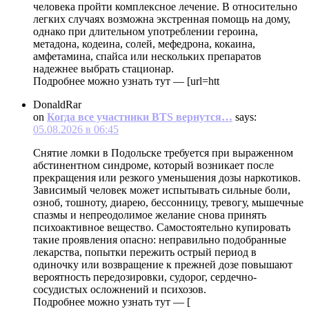
человека пройти комплексное лечение. В относительно
легких случаях возможна экстренная помощь на дому,
однако при длительном употреблении героина,
метадона, кодеина, солей, мефедрона, кокаина,
амфетамина, спайса или нескольких препаратов
надежнее выбрать стационар.
Подробнее можно узнать тут — [url=htt
DonaldRar
on
Когда все участники BTS вернутся…
says:
05.08.2026 в 06:45
Снятие ломки в Подольске требуется при выраженном
абстинентном синдроме, который возникает после
прекращения или резкого уменьшения дозы наркотиков.
Зависимый человек может испытывать сильные боли,
озноб, тошноту, диарею, бессонницу, тревогу, мышечные
спазмы и непреодолимое желание снова принять
психоактивное вещество. Самостоятельно купировать
такие проявления опасно: неправильно подобранные
лекарства, попытки пережить острый период в
одиночку или возвращение к прежней дозе повышают
вероятность передозировки, судорог, сердечно-
сосудистых осложнений и психозов.
Подробнее можно узнать тут — [