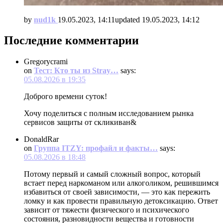
by
nud1k
19.05.2023, 14:11
updated
19.05.2023, 14:12
Последние комментарии
Gregorycrami
on
Тест: Кто ты из Stray…
says:
05.08.2026 в 19:35
Доброго времени суток!
Хочу поделиться с полным исследованием рынка
сервисов защиты от скликиван&
DonaldRar
on
Группа ITZY: профайл и факты…
says:
05.08.2026 в 18:48
Потому первый и самый сложный вопрос, который
встает перед наркоманом или алкоголиком, решившимся
избавиться от своей зависимости, — это как пережить
ломку и как провести правильную детоксикацию. Ответ
зависит от тяжести физического и психического
состояния, разновидности вещества и готовности