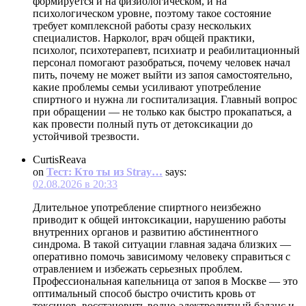
формируется и на физиологическом, и на
психологическом уровне, поэтому такое состояние
требует комплексной работы сразу нескольких
специалистов. Нарколог, врач общей практики,
психолог, психотерапевт, психиатр и реабилитационный
персонал помогают разобраться, почему человек начал
пить, почему не может выйти из запоя самостоятельно,
какие проблемы семьи усиливают употребление
спиртного и нужна ли госпитализация. Главный вопрос
при обращении — не только как быстро прокапаться, а
как провести полный путь от детоксикации до
устойчивой трезвости.
CurtisReava
on
Тест: Кто ты из Stray…
says:
02.08.2026 в 20:33
Длительное употребление спиртного неизбежно
приводит к общей интоксикации, нарушению работы
внутренних органов и развитию абстинентного
синдрома. В такой ситуации главная задача близких —
оперативно помочь зависимому человеку справиться с
отравлением и избежать серьезных проблем.
Профессиональная капельница от запоя в Москве — это
оптимальный способ быстро очистить кровь от
токсинов, восстановить водно-электролитный баланс и