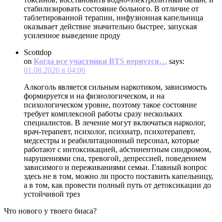
стабилизировать состояние больного. В отличие от
таблетированной терапии, инфузионная капельница
оказывает действие значительно быстрее, запуская
усиленное выведение проду
Scottdop
on
Когда все участники BTS вернутся…
says:
01.08.2026 в 04:06
Алкоголь является сильным наркотиком, зависимость
формируется и на физиологическом, и на
психологическом уровне, поэтому такое состояние
требует комплексной работы сразу нескольких
специалистов. В лечение могут включаться нарколог,
врач-терапевт, психолог, психиатр, психотерапевт,
медсестры и реабилитационный персонал, которые
работают с интоксикацией, абстинентным синдромом,
нарушениями сна, тревогой, депрессией, поведением
зависимого и переживаниями семьи. Главный вопрос
здесь не в том, можно ли просто поставить капельницу,
а в том, как провести полный путь от детоксикации до
устойчивой трез
Что нового у твоего биаса?