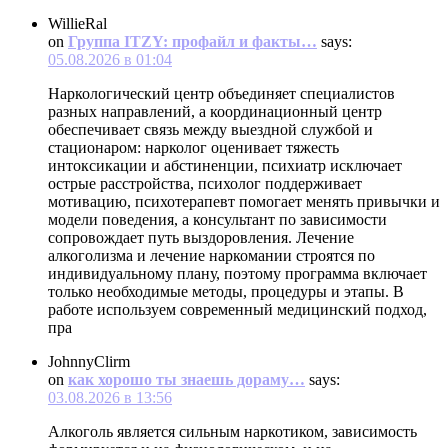
WillieRal
on
Группа ITZY: профайл и факты…
says:
05.08.2026 в 01:04
Наркологический центр объединяет специалистов
разных направлений, а координационный центр
обеспечивает связь между выездной службой и
стационаром: нарколог оценивает тяжесть
интоксикации и абстиненции, психиатр исключает
острые расстройства, психолог поддерживает
мотивацию, психотерапевт помогает менять привычки и
модели поведения, а консультант по зависимости
сопровождает путь выздоровления. Лечение
алкоголизма и лечение наркомании строятся по
индивидуальному плану, поэтому программа включает
только необходимые методы, процедуры и этапы. В
работе используем современный медицинский подход,
пра
JohnnyClirm
on
как хорошо ты знаешь дораму…
says:
03.08.2026 в 13:56
Алкоголь является сильным наркотиком, зависимость