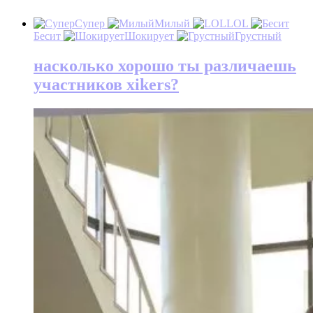
Супер
Милый
LOL
Бесит
Шокирует
Грустный
насколько хорошо ты различаешь
участников xikers?