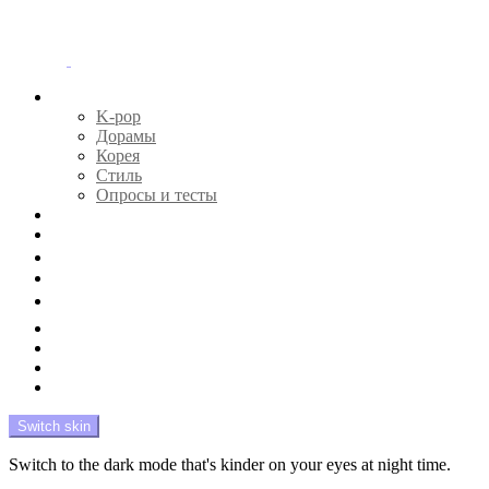
Menu
Главная
K-pop
Дорамы
Корея
Стиль
Опросы и тесты
Тесты 🔮
Новости 🔥
Профайлы 🕵️‍♀️
Дебюты и камбэки 🦄
Что посмотреть 📺
Мой биас 😍
Красота 🛀
Рандом 🎲
На модерации
Switch skin
Switch to the dark mode that's kinder on your eyes at night time.