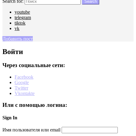
Search for:
Search
youtube
telegram
tiktok
vk
Добавить пост
Войти
Через социальные сети:
Facebook
Google
Twitter
Vkontakte
Или с помощью логина:
Sign In
Имя пользователя или email