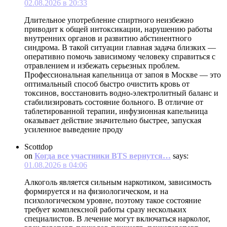
02.08.2026 в 20:33
Длительное употребление спиртного неизбежно
приводит к общей интоксикации, нарушению работы
внутренних органов и развитию абстинентного
синдрома. В такой ситуации главная задача близких —
оперативно помочь зависимому человеку справиться с
отравлением и избежать серьезных проблем.
Профессиональная капельница от запоя в Москве — это
оптимальный способ быстро очистить кровь от
токсинов, восстановить водно-электролитный баланс и
стабилизировать состояние больного. В отличие от
таблетированной терапии, инфузионная капельница
оказывает действие значительно быстрее, запуская
усиленное выведение проду
Scottdop
on
Когда все участники BTS вернутся…
says:
01.08.2026 в 04:06
Алкоголь является сильным наркотиком, зависимость
формируется и на физиологическом, и на
психологическом уровне, поэтому такое состояние
требует комплексной работы сразу нескольких
специалистов. В лечение могут включаться нарколог,