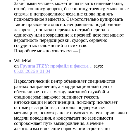
Зависимый человек может испытывать сильные боли,
озноб, тошноту, диарею, бессонницу, тревогу, мышечные
спазмы и непреодолимое желание снова принять
психоактивное вещество. Самостоятельно купировать
такие проявления опасно: неправильно подобранные
лекарства, попытки пережить острый период в
одиночку или возвращение к прежней дозе повышают
вероятность передозировки, судорог, сердечно-
сосудистых осложнений и психозов.
Подробнее можно узнать тут — [
WillieRal
on
Группа ITZY: профайл и факты…
says:
05.08.2026 в 01:04
Наркологический центр объединяет специалистов
разных направлений, а координационный центр
обеспечивает связь между выездной службой и
стационаром: нарколог оценивает тяжесть
интоксикации и абстиненции, психиатр исключает
острые расстройства, психолог поддерживает
мотивацию, психотерапевт помогает менять привычки и
модели поведения, а консультант по зависимости
сопровождает путь выздоровления. Лечение
алкоголизма и лечение наркомании строятся по