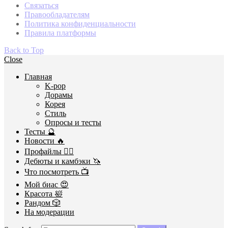
Связаться
Правообладателям
Политика конфиденциальности
Правила платформы
Back to Top
Close
Главная
K-pop
Дорамы
Корея
Стиль
Опросы и тесты
Тесты 🔮
Новости 🔥
Профайлы 🕵️‍♀️
Дебюты и камбэки 🦄
Что посмотреть 📺
Мой биас 😍
Красота 🛀
Рандом 🎲
На модерации