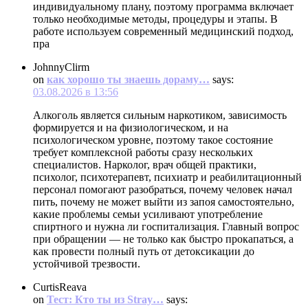
индивидуальному плану, поэтому программа включает
только необходимые методы, процедуры и этапы. В
работе используем современный медицинский подход,
пра
JohnnyClirm
on
как хорошо ты знаешь дораму…
says:
03.08.2026 в 13:56
Алкоголь является сильным наркотиком, зависимость
формируется и на физиологическом, и на
психологическом уровне, поэтому такое состояние
требует комплексной работы сразу нескольких
специалистов. Нарколог, врач общей практики,
психолог, психотерапевт, психиатр и реабилитационный
персонал помогают разобраться, почему человек начал
пить, почему не может выйти из запоя самостоятельно,
какие проблемы семьи усиливают употребление
спиртного и нужна ли госпитализация. Главный вопрос
при обращении — не только как быстро прокапаться, а
как провести полный путь от детоксикации до
устойчивой трезвости.
CurtisReava
on
Тест: Кто ты из Stray…
says: