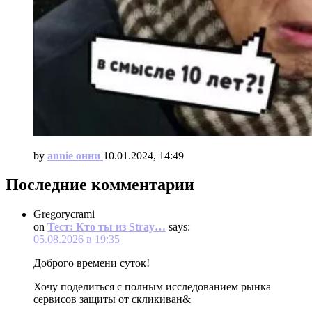
by
annie онни
10.01.2024, 14:49
Последние комментарии
Gregorycrami
on
Тест: Кто ты из Stray…
says:
05.08.2026 в 19:35
Доброго времени суток!
Хочу поделиться с полным исследованием рынка
сервисов защиты от скликиван&