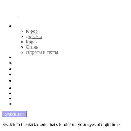
Menu
Главная
K-pop
Дорамы
Корея
Стиль
Опросы и тесты
Тесты 🔮
Новости 🔥
Профайлы 🕵️‍♀️
Дебюты и камбэки 🦄
Что посмотреть 📺
Мой биас 😍
Красота 🛀
Рандом 🎲
На модерации
Switch skin
Switch to the dark mode that's kinder on your eyes at night time.