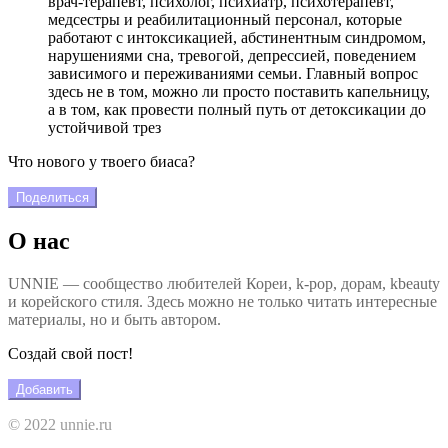
врач-терапевт, психолог, психиатр, психотерапевт,
медсестры и реабилитационный персонал, которые
работают с интоксикацией, абстинентным синдромом,
нарушениями сна, тревогой, депрессией, поведением
зависимого и переживаниями семьи. Главный вопрос
здесь не в том, можно ли просто поставить капельницу,
а в том, как провести полный путь от детоксикации до
устойчивой трез
Что нового у твоего биаса?
Поделиться
О нас
UNNIE — сообщество любителей Кореи, k-pop, дорам, kbeauty
и корейского стиля. Здесь можно не только читать интересные
материалы, но и быть автором.
Создай свой пост!
Добавить
© 2022 unnie.ru