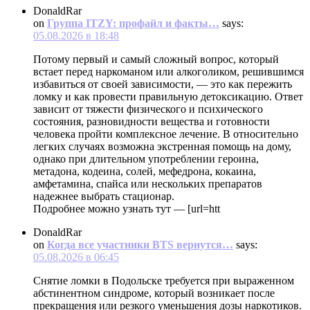
DonaldRar
on
Группа ITZY: профайл и факты…
says:
05.08.2026 в 18:48
Потому первый и самый сложный вопрос, который
встает перед наркоманом или алкоголиком, решившимся
избавиться от своей зависимости, — это как пережить
ломку и как провести правильную детоксикацию. Ответ
зависит от тяжести физического и психического
состояния, разновидности вещества и готовности
человека пройти комплексное лечение. В относительно
легких случаях возможна экстренная помощь на дому,
однако при длительном употреблении героина,
метадона, кодеина, солей, мефедрона, кокаина,
амфетамина, спайса или нескольких препаратов
надежнее выбрать стационар.
Подробнее можно узнать тут — [url=htt
DonaldRar
on
Когда все участники BTS вернутся…
says:
05.08.2026 в 06:45
Снятие ломки в Подольске требуется при выраженном
абстинентном синдроме, который возникает после
прекращения или резкого уменьшения дозы наркотиков.