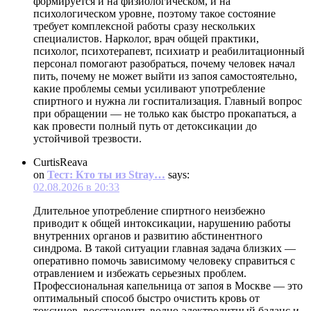
формируется и на физиологическом, и на
психологическом уровне, поэтому такое состояние
требует комплексной работы сразу нескольких
специалистов. Нарколог, врач общей практики,
психолог, психотерапевт, психиатр и реабилитационный
персонал помогают разобраться, почему человек начал
пить, почему не может выйти из запоя самостоятельно,
какие проблемы семьи усиливают употребление
спиртного и нужна ли госпитализация. Главный вопрос
при обращении — не только как быстро прокапаться, а
как провести полный путь от детоксикации до
устойчивой трезвости.
CurtisReava
on
Тест: Кто ты из Stray…
says:
02.08.2026 в 20:33
Длительное употребление спиртного неизбежно
приводит к общей интоксикации, нарушению работы
внутренних органов и развитию абстинентного
синдрома. В такой ситуации главная задача близких —
оперативно помочь зависимому человеку справиться с
отравлением и избежать серьезных проблем.
Профессиональная капельница от запоя в Москве — это
оптимальный способ быстро очистить кровь от
токсинов, восстановить водно-электролитный баланс и