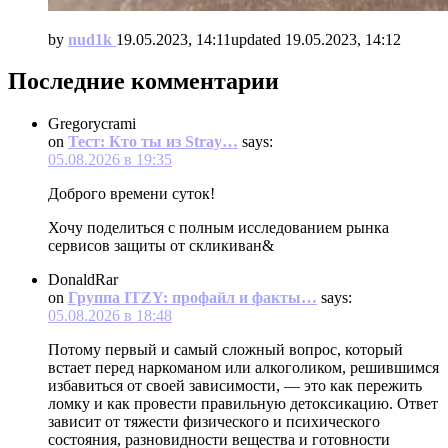
by
nud1k
19.05.2023, 14:11
updated
19.05.2023, 14:12
Последние комментарии
Gregorycrami
on
Тест: Кто ты из Stray…
says:
05.08.2026 в 19:35
Доброго времени суток!
Хочу поделиться с полным исследованием рынка
сервисов защиты от скликиван&
DonaldRar
on
Группа ITZY: профайл и факты…
says:
05.08.2026 в 18:48
Потому первый и самый сложный вопрос, который
встает перед наркоманом или алкоголиком, решившимся
избавиться от своей зависимости, — это как пережить
ломку и как провести правильную детоксикацию. Ответ
зависит от тяжести физического и психического
состояния, разновидности вещества и готовности