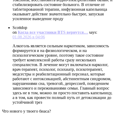
стабилизировать состояние больного. В отличие от
таблетированной терапии, инфузионная капельница
оказывает действие значительно быстрее, запуская
усиленное выведение проду
Scottdop
on
Когда все участники BTS вернутся…
says:
01.08.2026 в 04:06
Алкоголь является сильным наркотиком, зависимость
формируется и на физиологическом, и на
психологическом уровне, поэтому такое состояние
требует комплексной работы сразу нескольких
специалистов. В лечение могут включаться нарколог,
врач-терапевт, психолог, психиатр, психотерапевт,
медсестры и реабилитационный персонал, которые
работают с интоксикацией, абстинентным синдромом,
нарушениями сна, тревогой, депрессией, поведением
зависимого и переживаниями семьи. Главный вопрос
здесь не в том, можно ли просто поставить капельницу,
а в том, как провести полный путь от детоксикации до
устойчивой трез
Что нового у твоего биаса?