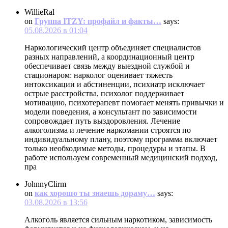
WillieRal
on
Группа ITZY: профайл и факты…
says:
05.08.2026 в 01:04
Наркологический центр объединяет специалистов
разных направлений, а координационный центр
обеспечивает связь между выездной службой и
стационаром: нарколог оценивает тяжесть
интоксикации и абстиненции, психиатр исключает
острые расстройства, психолог поддерживает
мотивацию, психотерапевт помогает менять привычки и
модели поведения, а консультант по зависимости
сопровождает путь выздоровления. Лечение
алкоголизма и лечение наркомании строятся по
индивидуальному плану, поэтому программа включает
только необходимые методы, процедуры и этапы. В
работе используем современный медицинский подход,
пра
JohnnyClirm
on
как хорошо ты знаешь дораму…
says:
03.08.2026 в 13:56
Алкоголь является сильным наркотиком, зависимость