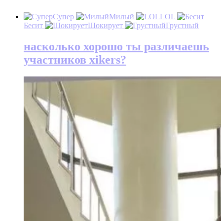
Супер
Милый
LOL
Бесит
Шокирует
Грустный
насколько хорошо ты различаешь
участников xikers?