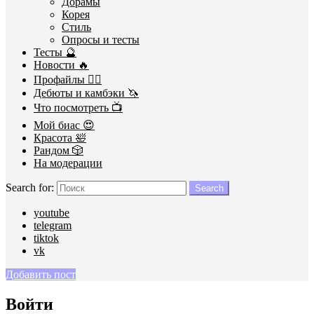
Дорамы
Корея
Стиль
Опросы и тесты
Тесты 🔮
Новости 🔥
Профайлы 🕵️‍♀️
Дебюты и камбэки 🦄
Что посмотреть 📺
Мой биас 😍
Красота 🛀
Рандом 🎲
На модерации
Search for:
Search
youtube
telegram
tiktok
vk
Добавить пост
Войти