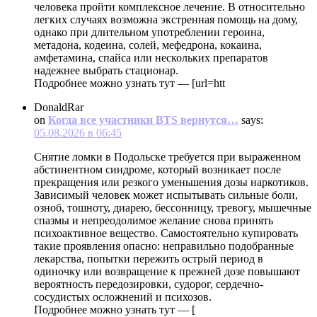
человека пройти комплексное лечение. В относительно
легких случаях возможна экстренная помощь на дому,
однако при длительном употреблении героина,
метадона, кодеина, солей, мефедрона, кокаина,
амфетамина, спайса или нескольких препаратов
надежнее выбрать стационар.
Подробнее можно узнать тут — [url=htt
DonaldRar
on
Когда все участники BTS вернутся…
says:
05.08.2026 в 06:45
Снятие ломки в Подольске требуется при выраженном
абстинентном синдроме, который возникает после
прекращения или резкого уменьшения дозы наркотиков.
Зависимый человек может испытывать сильные боли,
озноб, тошноту, диарею, бессонницу, тревогу, мышечные
спазмы и непреодолимое желание снова принять
психоактивное вещество. Самостоятельно купировать
такие проявления опасно: неправильно подобранные
лекарства, попытки пережить острый период в
одиночку или возвращение к прежней дозе повышают
вероятность передозировки, судорог, сердечно-
сосудистых осложнений и психозов.
Подробнее можно узнать тут — [