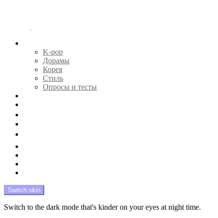
Menu
Главная
K-pop
Дорамы
Корея
Стиль
Опросы и тесты
Тесты 🔮
Новости 🔥
Профайлы 🕵️‍♀️
Дебюты и камбэки 🦄
Что посмотреть 📺
Мой биас 😍
Красота 🛀
Рандом 🎲
На модерации
Switch skin
Switch to the dark mode that's kinder on your eyes at night time.