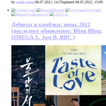
by
annie онни
06.07.2021, 14:35
updated
08.05.2022, 15:09
Супер
Милый
Грустный
Шокирует
LOL
Дебюты и камбэки: июнь 2021
(последнее обновление: Bling Bling,
OMEGA X, Just B, BDC )