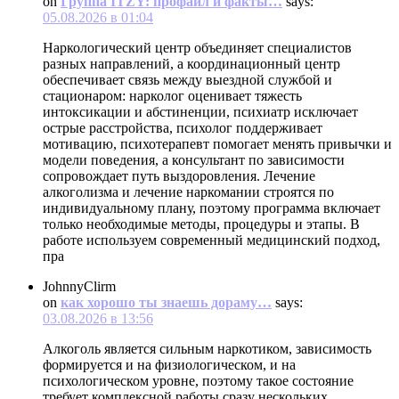
on
Группа ITZY: профайл и факты…
says:
05.08.2026 в 01:04
Наркологический центр объединяет специалистов
разных направлений, а координационный центр
обеспечивает связь между выездной службой и
стационаром: нарколог оценивает тяжесть
интоксикации и абстиненции, психиатр исключает
острые расстройства, психолог поддерживает
мотивацию, психотерапевт помогает менять привычки и
модели поведения, а консультант по зависимости
сопровождает путь выздоровления. Лечение
алкоголизма и лечение наркомании строятся по
индивидуальному плану, поэтому программа включает
только необходимые методы, процедуры и этапы. В
работе используем современный медицинский подход,
пра
JohnnyClirm
on
как хорошо ты знаешь дораму…
says:
03.08.2026 в 13:56
Алкоголь является сильным наркотиком, зависимость
формируется и на физиологическом, и на
психологическом уровне, поэтому такое состояние
требует комплексной работы сразу нескольких