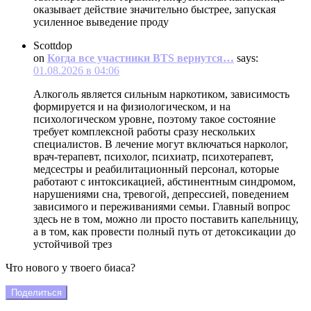
оказывает действие значительно быстрее, запуская
усиленное выведение проду
Scottdop
on
Когда все участники BTS вернутся…
says:
01.08.2026 в 04:06
Алкоголь является сильным наркотиком, зависимость
формируется и на физиологическом, и на
психологическом уровне, поэтому такое состояние
требует комплексной работы сразу нескольких
специалистов. В лечение могут включаться нарколог,
врач-терапевт, психолог, психиатр, психотерапевт,
медсестры и реабилитационный персонал, которые
работают с интоксикацией, абстинентным синдромом,
нарушениями сна, тревогой, депрессией, поведением
зависимого и переживаниями семьи. Главный вопрос
здесь не в том, можно ли просто поставить капельницу,
а в том, как провести полный путь от детоксикации до
устойчивой трез
Что нового у твоего биаса?
Поделиться