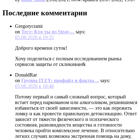
Последние комментарии
Gregorycrami
on
Тест: Кто ты из Stray…
says:
05.08.2026 в 19:35
Доброго времени суток!
Хочу поделиться с полным исследованием рынка
сервисов защиты от скликиван&
DonaldRar
on
Группа ITZY: профайл и факты…
says:
05.08.2026 в 18:48
Потому первый и самый сложный вопрос, который
встает перед наркоманом или алкоголиком, решившимся
избавиться от своей зависимости, — это как пережить
ломку и как провести правильную детоксикацию. Ответ
зависит от тяжести физического и психического
состояния, разновидности вещества и готовности
человека пройти комплексное лечение. В относительно
легких случаях возможна экстренная помощь на дому,