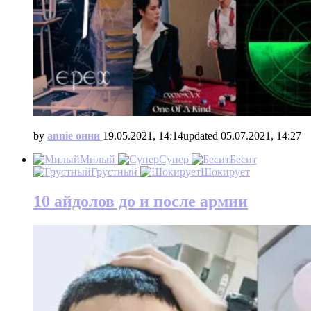
by
annie онни
19.05.2021, 14:14
updated
05.07.2021, 14:27
Милый
Супер
Бесит
Грустный
Шокирует
10 айдолов до и после армии