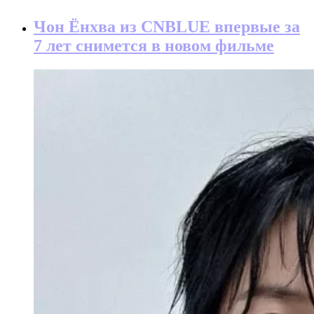
Чон Ёнхва из CNBLUE впервые за
7 лет снимется в новом фильме