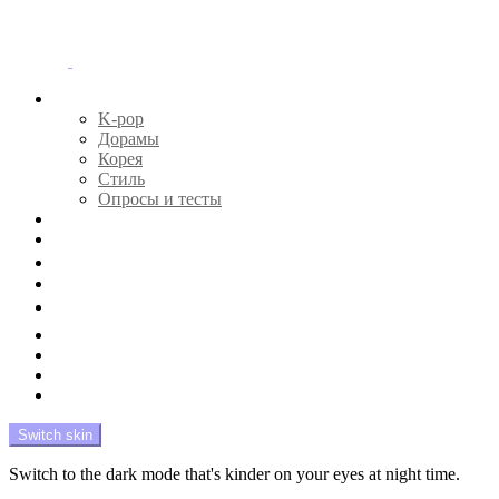
Menu
Главная
K-pop
Дорамы
Корея
Стиль
Опросы и тесты
Тесты 🔮
Новости 🔥
Профайлы 🕵️‍♀️
Дебюты и камбэки 🦄
Что посмотреть 📺
Мой биас 😍
Красота 🛀
Рандом 🎲
На модерации
Switch skin
Switch to the dark mode that's kinder on your eyes at night time.