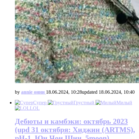
by
annie онни
18.06.2024, 10:28
updated
18.06.2024, 10:40
Супер
Грустный
Милый
LOL
Дебюты и камбэки: октябрь 2023
(upd 31 октября: Хиджин (ARTMS),
pH-1, Юн Чон Шин, 5moon)