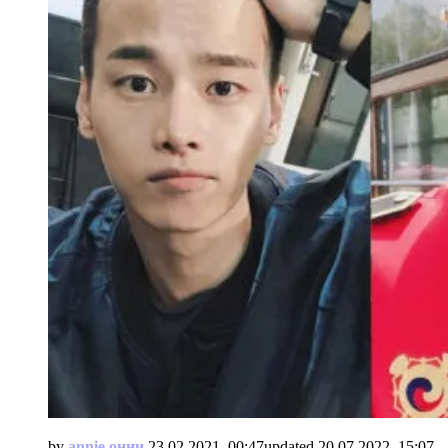
by
annie онни
23.02.2021, 00:47
updated
20.07.2022, 15:07