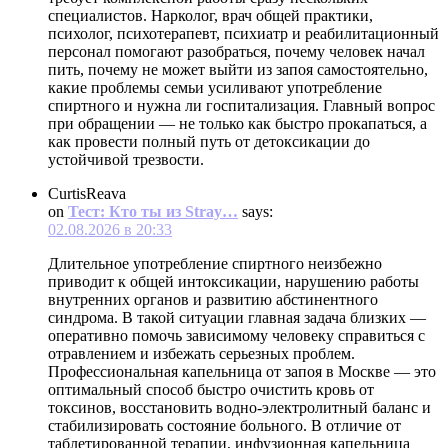
специалистов. Нарколог, врач общей практики,
психолог, психотерапевт, психиатр и реабилитационный
персонал помогают разобраться, почему человек начал
пить, почему не может выйти из запоя самостоятельно,
какие проблемы семьи усиливают употребление
спиртного и нужна ли госпитализация. Главный вопрос
при обращении — не только как быстро прокапаться, а
как провести полный путь от детоксикации до
устойчивой трезвости.
CurtisReava
on
Тест: Кто ты из Stray…
says:
02.08.2026 в 20:33
Длительное употребление спиртного неизбежно
приводит к общей интоксикации, нарушению работы
внутренних органов и развитию абстинентного
синдрома. В такой ситуации главная задача близких —
оперативно помочь зависимому человеку справиться с
отравлением и избежать серьезных проблем.
Профессиональная капельница от запоя в Москве — это
оптимальный способ быстро очистить кровь от
токсинов, восстановить водно-электролитный баланс и
стабилизировать состояние больного. В отличие от
таблетированной терапии, инфузионная капельница