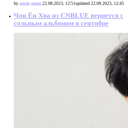
by
annie онни
22.08.2023, 12:51
updated
22.09.2023, 12:45
Чон Ён Хва из CNBLUE вернется с
сольным альбомом в сентябре