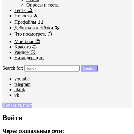
Опросы и тесты
Тесты 🔮
Новости 🔥
Профайлы 🕵️‍♀️
Дебюты и камбэки 🦄
Что посмотреть 📺
Мой биас 😍
Красота 🛀
Рандом 🎲
На модерации
Search for:
Search
youtube
telegram
tiktok
vk
Добавить пост
Войти
Через социальные сети: