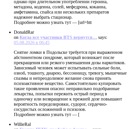
однако при длительном употреблении героина,
метадона, кодеина, солей, мефедрона, кокаина,
амфетамина, спайса или нескольких препаратов
надежнее выбрать стационар.
Подробнее можно узнать тут — [url=htt
DonaldRar
on
Когда все участники BTS вернутся…
says:
05.08.2026 в 06:45
Снятие ломки в Подольске требуется при выраженном
абстинентном синдроме, который возникает после
прекращения или резкого уменьшения дозы наркотиков.
Зависимый человек может испытывать сильные боли,
озноб, тошноту, диарею, бессонницу, тревогу, мышечные
спазмы и непреодолимое желание снова принять
психоактивное вещество. Самостоятельно купировать
такие проявления опасно: неправильно подобранные
лекарства, попытки пережить острый период в
одиночку или возвращение к прежней дозе повышают
вероятность передозировки, судорог, сердечно-
сосудистых осложнений и психозов.
Подробнее можно узнать тут — [
WillieRal