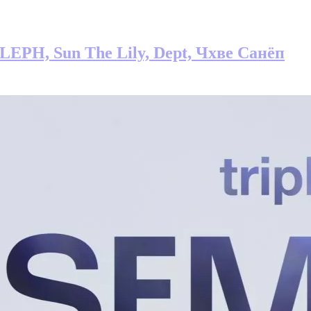
ALEPH, Sun The Lily, Dept, Чхве Санёп