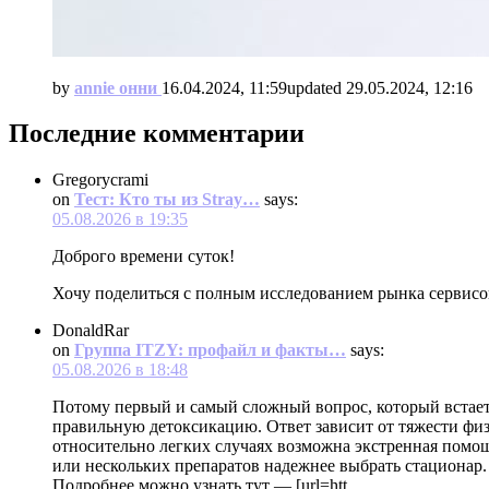
by
annie онни
16.04.2024, 11:59
updated
29.05.2024, 12:16
Последние комментарии
Gregorycrami
on
Тест: Кто ты из Stray…
says:
05.08.2026 в 19:35
Доброго времени суток!
Хочу поделиться с полным исследованием рынка сервис
DonaldRar
on
Группа ITZY: профайл и факты…
says:
05.08.2026 в 18:48
Потому первый и самый сложный вопрос, который встает 
правильную детоксикацию. Ответ зависит от тяжести физ
относительно легких случаях возможна экстренная помощь
или нескольких препаратов надежнее выбрать стационар.
Подробнее можно узнать тут — [url=htt