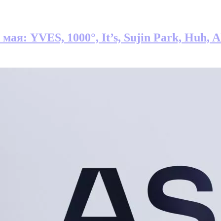
мая: YVES, 1000°, It’s, Sujin Park, Huh, 