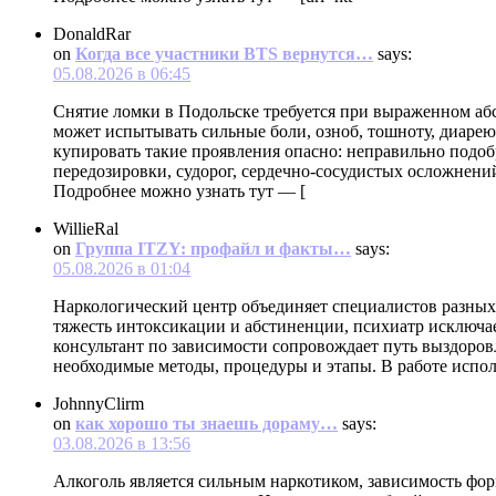
DonaldRar
on
Когда все участники BTS вернутся…
says:
05.08.2026 в 06:45
Снятие ломки в Подольске требуется при выраженном аб
может испытывать сильные боли, озноб, тошноту, диарею
купировать такие проявления опасно: неправильно подо
передозировки, судорог, сердечно-сосудистых осложнений
Подробнее можно узнать тут — [
WillieRal
on
Группа ITZY: профайл и факты…
says:
05.08.2026 в 01:04
Наркологический центр объединяет специалистов разных
тяжесть интоксикации и абстиненции, психиатр исключае
консультант по зависимости сопровождает путь выздоров
необходимые методы, процедуры и этапы. В работе испо
JohnnyClirm
on
как хорошо ты знаешь дораму…
says:
03.08.2026 в 13:56
Алкоголь является сильным наркотиком, зависимость фор