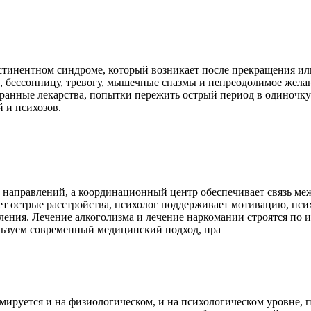
стинентном синдроме, который возникает после прекращения ил
, бессонницу, тревогу, мышечные спазмы и непреодолимое жела
бранные лекарства, попытки пережить острый период в одиночк
 и психозов.
 направлений, а координационный центр обеспечивает связь ме
т острые расстройства, психолог поддерживает мотивацию, пси
ления. Лечение алкоголизма и лечение наркомании строятся по 
льзуем современный медицинский подход, пра
мируется и на физиологическом, и на психологическом уровне, п