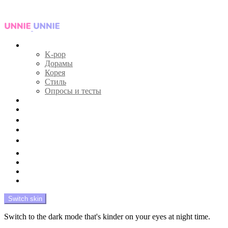
Menu
Главная
K-pop
Дорамы
Корея
Стиль
Опросы и тесты
Тесты 🔮
Новости 🔥
Профайлы 🕵️‍♀️
Дебюты и камбэки 🦄
Что посмотреть 📺
Мой биас 😍
Красота 🛀
Рандом 🎲
На модерации
Switch skin
Switch to the dark mode that's kinder on your eyes at night time.