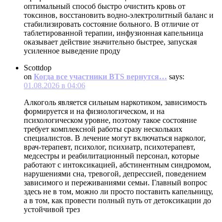
оптимальный способ быстро очистить кровь от
токсинов, восстановить водно-электролитный баланс и
стабилизировать состояние больного. В отличие от
таблетированной терапии, инфузионная капельница
оказывает действие значительно быстрее, запуская
усиленное выведение проду
Scottdop
on
Когда все участники BTS вернутся…
says:
01.08.2026 в 04:06
Алкоголь является сильным наркотиком, зависимость
формируется и на физиологическом, и на
психологическом уровне, поэтому такое состояние
требует комплексной работы сразу нескольких
специалистов. В лечение могут включаться нарколог,
врач-терапевт, психолог, психиатр, психотерапевт,
медсестры и реабилитационный персонал, которые
работают с интоксикацией, абстинентным синдромом,
нарушениями сна, тревогой, депрессией, поведением
зависимого и переживаниями семьи. Главный вопрос
здесь не в том, можно ли просто поставить капельницу,
а в том, как провести полный путь от детоксикации до
устойчивой трез