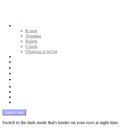
Menu
Главная
K-pop
Дорамы
Корея
Стиль
Опросы и тесты
Тесты 🔮
Новости 🔥
Профайлы 🕵️‍♀️
Дебюты и камбэки 🦄
Что посмотреть 📺
Мой биас 😍
Красота 🛀
Рандом 🎲
На модерации
Switch skin
Switch to the dark mode that's kinder on your eyes at night time.