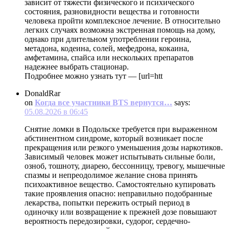
зависит от тяжести физического и психического
состояния, разновидности вещества и готовности
человека пройти комплексное лечение. В относительно
легких случаях возможна экстренная помощь на дому,
однако при длительном употреблении героина,
метадона, кодеина, солей, мефедрона, кокаина,
амфетамина, спайса или нескольких препаратов
надежнее выбрать стационар.
Подробнее можно узнать тут — [url=htt
DonaldRar
on
Когда все участники BTS вернутся…
says:
05.08.2026 в 06:45
Снятие ломки в Подольске требуется при выраженном
абстинентном синдроме, который возникает после
прекращения или резкого уменьшения дозы наркотиков.
Зависимый человек может испытывать сильные боли,
озноб, тошноту, диарею, бессонницу, тревогу, мышечные
спазмы и непреодолимое желание снова принять
психоактивное вещество. Самостоятельно купировать
такие проявления опасно: неправильно подобранные
лекарства, попытки пережить острый период в
одиночку или возвращение к прежней дозе повышают
вероятность передозировки, судорог, сердечно-