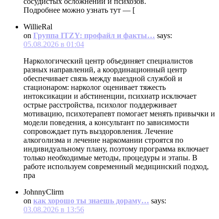
сосудистых осложнений и психозов.
Подробнее можно узнать тут — [
WillieRal
on
Группа ITZY: профайл и факты…
says:
05.08.2026 в 01:04
Наркологический центр объединяет специалистов
разных направлений, а координационный центр
обеспечивает связь между выездной службой и
стационаром: нарколог оценивает тяжесть
интоксикации и абстиненции, психиатр исключает
острые расстройства, психолог поддерживает
мотивацию, психотерапевт помогает менять привычки и
модели поведения, а консультант по зависимости
сопровождает путь выздоровления. Лечение
алкоголизма и лечение наркомании строятся по
индивидуальному плану, поэтому программа включает
только необходимые методы, процедуры и этапы. В
работе используем современный медицинский подход,
пра
JohnnyClirm
on
как хорошо ты знаешь дораму…
says:
03.08.2026 в 13:56