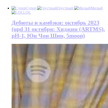
Супер
Грустный
Милый
LOL
Дебюты и камбэки: октябрь 2023
(upd 31 октября: Хиджин (ARTMS),
pH-1, Юн Чон Шин, 5moon)