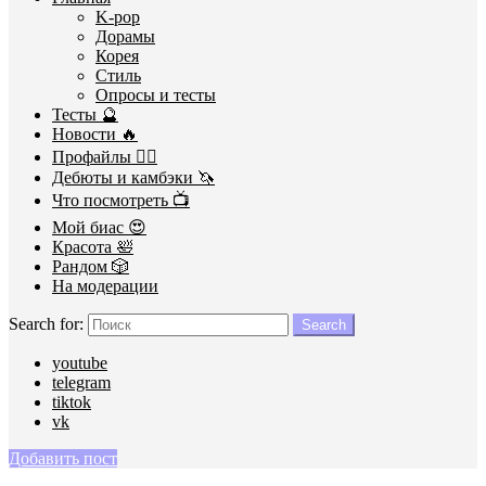
K-pop
Дорамы
Корея
Стиль
Опросы и тесты
Тесты 🔮
Новости 🔥
Профайлы 🕵️‍♀️
Дебюты и камбэки 🦄
Что посмотреть 📺
Мой биас 😍
Красота 🛀
Рандом 🎲
На модерации
Search for:
Search
youtube
telegram
tiktok
vk
Добавить пост