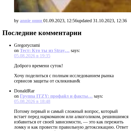
by
annie онни
01.09.2023, 12:56
updated
31.10.2023, 12:36
Последние комментарии
Gregorycrami
on
Тест: Кто ты из Stray…
says:
05.08.2026 в 19:35
Доброго времени суток!
Хочу поделиться с полным исследованием рынка
сервисов защиты от скликиван&
DonaldRar
on
Группа ITZY: профайл и факты…
says:
05.08.2026 в 18:48
Потому первый и самый сложный вопрос, который
встает перед наркоманом или алкоголиком, решившимся
избавиться от своей зависимости, — это как пережить
ломку и как провести правильную детоксикацию. Ответ