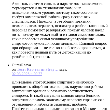
Алкоголь является сильным наркотиком, зависимость
формируется и на физиологическом, и на
психологическом уровне, поэтому такое состояние
требует комплексной работы сразу нескольких
специалистов. Нарколог, врач общей практики,
психолог, психотерапевт, психиатр и реабилитационный
персонал помогают разобраться, почему человек начал
пить, почему не может выйти из запоя самостоятельно,
какие проблемы семьи усиливают употребление
спиртного и нужна ли госпитализация. Главный вопрос
при обращении — не только как быстро прокапаться, а
как провести полный путь от детоксикации до
устойчивой трезвости.
CurtisReava
on
Тест: Кто ты из Stray…
says:
02.08.2026 в 20:33
Длительное употребление спиртного неизбежно
приводит к общей интоксикации, нарушению работы
внутренних органов и развитию абстинентного
синдрома. В такой ситуации главная задача близких —
оперативно помочь зависимому человеку справиться с
отравлением и избежать серьезных проблем.
Профессиональная капельница от запоя в Москве — это