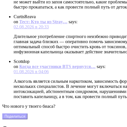
не может выйти из запоя самостоятельно, какие проблем
быстро прокапаться, а как провести полный путь от дето
CurtisReava
on
Тест: Кто ты из Stray…
says:
02.08.2026 в 20:33
Длительное употребление спиртного неизбежно приводит
главная задача близких — оперативно помочь зависимому
оптимальный способ быстро очистить кровь от токсинов,
инфузионная капельница оказывает действие значительно
Scottdop
on
Когда все участники BTS вернутся…
says:
01.08.2026 в 04:06
Алкоголь является сильным наркотиком, зависимость фор
нескольких специалистов. В лечение могут включаться на
интоксикацией, абстинентным синдромом, нарушениями сн
поставить капельницу, а в том, как провести полный пут
Что нового у твоего биаса?
Поделиться