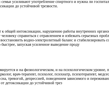
ы семьи усиливают употребление спиртного и нужна ли госпита
ксикации до устойчивой трезвости.
 к общей интоксикации, нарушению работы внутренних органов
 человеку справиться с отравлением и избежать серьезных проб
 восстановить водно-электролитный баланс и стабилизировать со
 быстрее, запуская усиленное выведение проду
мируется и на физиологическом, и на психологическом уровне, п
рколог, врач-терапевт, психолог, психиатр, психотерапевт, мед
а, тревогой, депрессией, поведением зависимого и переживани
ь от детоксикации до устойчивой трез