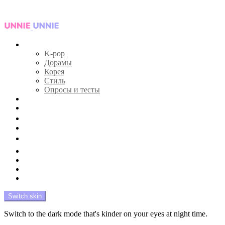
Menu
Главная
K-pop
Дорамы
Корея
Стиль
Опросы и тесты
Тесты 🔮
Новости 🔥
Профайлы 🕵️‍♀️
Дебюты и камбэки 🦄
Что посмотреть 📺
Мой биас 😍
Красота 🛀
Рандом 🎲
На модерации
Switch skin
Switch to the dark mode that's kinder on your eyes at night time.