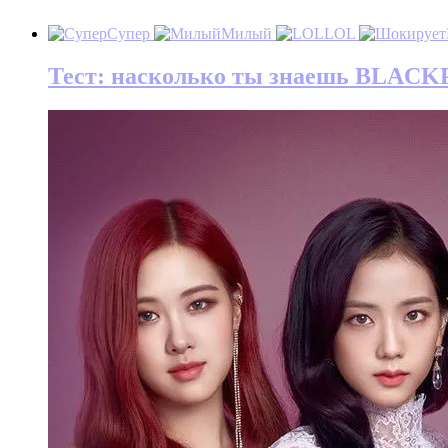
Супер
Милый
LOL
Тест: насколько ты знаешь BLACK