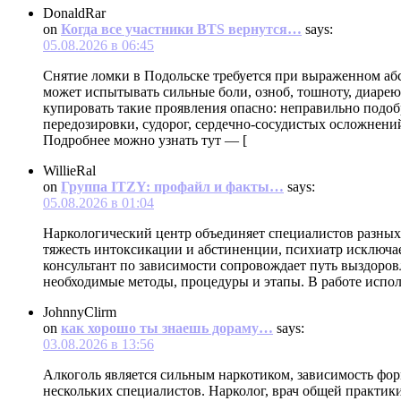
DonaldRar
on
Когда все участники BTS вернутся…
says:
05.08.2026 в 06:45
Снятие ломки в Подольске требуется при выраженном аб
может испытывать сильные боли, озноб, тошноту, диарею
купировать такие проявления опасно: неправильно подо
передозировки, судорог, сердечно-сосудистых осложнений
Подробнее можно узнать тут — [
WillieRal
on
Группа ITZY: профайл и факты…
says:
05.08.2026 в 01:04
Наркологический центр объединяет специалистов разных
тяжесть интоксикации и абстиненции, психиатр исключае
консультант по зависимости сопровождает путь выздоров
необходимые методы, процедуры и этапы. В работе испо
JohnnyClirm
on
как хорошо ты знаешь дораму…
says:
03.08.2026 в 13:56
Алкоголь является сильным наркотиком, зависимость фор
нескольких специалистов. Нарколог, врач общей практики