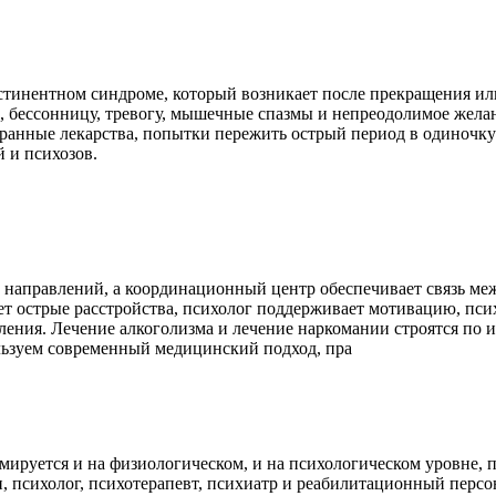
стинентном синдроме, который возникает после прекращения ил
, бессонницу, тревогу, мышечные спазмы и непреодолимое жела
бранные лекарства, попытки пережить острый период в одиночк
 и психозов.
 направлений, а координационный центр обеспечивает связь ме
т острые расстройства, психолог поддерживает мотивацию, пси
ления. Лечение алкоголизма и лечение наркомании строятся по 
льзуем современный медицинский подход, пра
мируется и на физиологическом, и на психологическом уровне, п
, психолог, психотерапевт, психиатр и реабилитационный персо