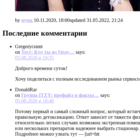
by
мура
10.11.2020, 18:00
updated
31.05.2022, 21:24
Последние комментарии
Gregorycrami
on
Тест: Кто ты из Stray…
says:
05.08.2026 в 19:35
Доброго времени суток!
Хочу поделиться с полным исследованием рынка сервис
DonaldRar
on
Группа ITZY: профайл и факты…
says:
05.08.2026 в 18:48
Потому первый и самый сложный вопрос, который встает 
правильную детоксикацию. Ответ зависит от тяжести физ
относительно легких случаях возможна экстренная помощь
или нескольких препаратов надежнее выбрать стационар.
Подробнее можно узнать тут — [url=htt