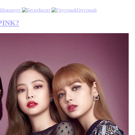
Шокирует
Бесит
Грустный
PINK?