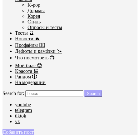
K-pop
Дорамы
Корея
Стиль
Опросы и тесты
Тесты 🔮
Новости 🔥
Профайлы 🕵️‍♀️
Дебюты и камбэки 🦄
Что посмотреть 📺
Мой биас 😍
Красота 🛀
Рандом 🎲
На модерации
Search for:
Search
youtube
telegram
tiktok
vk
Добавить пост