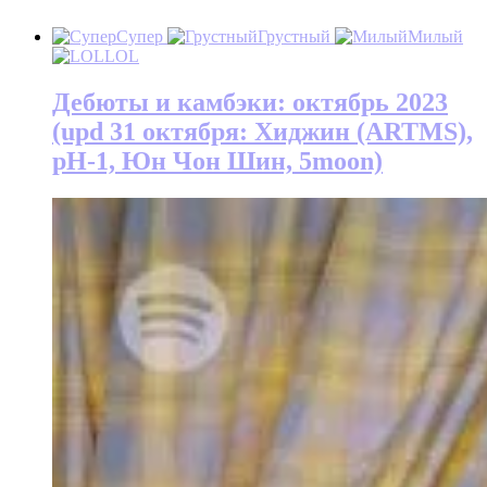
Супер
Грустный
Милый
LOL
Дебюты и камбэки: октябрь 2023
(upd 31 октября: Хиджин (ARTMS),
pH-1, Юн Чон Шин, 5moon)