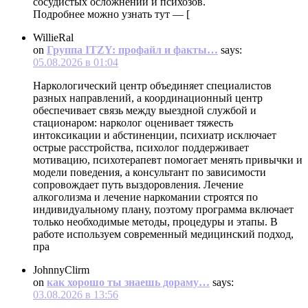
сосудистых осложнений и психозов.
Подробнее можно узнать тут — [
WillieRal
on
Группа ITZY: профайл и факты…
says:
05.08.2026 в 01:04
Наркологический центр объединяет специалистов
разных направлений, а координационный центр
обеспечивает связь между выездной службой и
стационаром: нарколог оценивает тяжесть
интоксикации и абстиненции, психиатр исключает
острые расстройства, психолог поддерживает
мотивацию, психотерапевт помогает менять привычки и
модели поведения, а консультант по зависимости
сопровождает путь выздоровления. Лечение
алкоголизма и лечение наркомании строятся по
индивидуальному плану, поэтому программа включает
только необходимые методы, процедуры и этапы. В
работе используем современный медицинский подход,
пра
JohnnyClirm
on
как хорошо ты знаешь дораму…
says:
03.08.2026 в 13:56