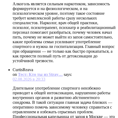
Алкоголь является сильным наркотиком, зависимость
формируется и на физиологическом, и на
психологическом уровне, поэтому такое состояние
требует комплексной работы сразу нескольких
специалистов. Нарколог, врач общей практики,
психолог, психотерапевт, психиатр и реабилитационный
персонал помогают разобраться, почему человек начал
пить, почему не может выйти из запоя самостоятельно,
какие проблемы семьи усиливают употребление
спиртного и нужна ли госпитализация. Главный вопрос
при обращении — не только как быстро прокапаться, а
как провести полный путь от детоксикации до
устойчивой трезвости.
CurtisReava
on
Тест: Кто ты из Stray…
says:
02.08.2026 в 20:33
Длительное употребление спиртного неизбежно
приводит к общей интоксикации, нарушению работы
внутренних органов и развитию абстинентного
синдрома. В такой ситуации главная задача близких —
оперативно помочь зависимому человеку справиться с
отравлением и избежать серьезных проблем.
Профессиональная капельница от запоя в Москве — это