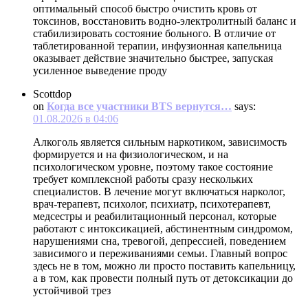
оптимальный способ быстро очистить кровь от
токсинов, восстановить водно-электролитный баланс и
стабилизировать состояние больного. В отличие от
таблетированной терапии, инфузионная капельница
оказывает действие значительно быстрее, запуская
усиленное выведение проду
Scottdop
on
Когда все участники BTS вернутся…
says:
01.08.2026 в 04:06
Алкоголь является сильным наркотиком, зависимость
формируется и на физиологическом, и на
психологическом уровне, поэтому такое состояние
требует комплексной работы сразу нескольких
специалистов. В лечение могут включаться нарколог,
врач-терапевт, психолог, психиатр, психотерапевт,
медсестры и реабилитационный персонал, которые
работают с интоксикацией, абстинентным синдромом,
нарушениями сна, тревогой, депрессией, поведением
зависимого и переживаниями семьи. Главный вопрос
здесь не в том, можно ли просто поставить капельницу,
а в том, как провести полный путь от детоксикации до
устойчивой трез