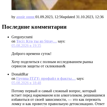
by
annie онни
01.09.2023, 12:56
updated
31.10.2023, 12:36
Последние комментарии
Gregorycrami
on
Тест: Кто ты из Stray…
says:
05.08.2026 в 19:35
Доброго времени суток!
Хочу поделиться с полным исследованием рынка
сервисов защиты от скликиван&
DonaldRar
on
Группа ITZY: профайл и факты…
says:
05.08.2026 в 18:48
Потому первый и самый сложный вопрос, который
встает перед наркоманом или алкоголиком, решившимся
избавиться от своей зависимости, — это как пережить
ломку и как провести правильную детоксикацию. Ответ