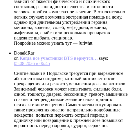
зависит от тяжести физического и психического
состояния, разновидности вещества и готовности
человека пройти комплексное лечение. В относительно
легких случаях возможна экстренная помощь на дому,
однако при длительном употреблении героина,
метадона, кодеина, солей, мефедрона, кокаина,
амфетамина, спайса или нескольких препаратов
надежнее выбрать стационар.
Подробнее можно узнать тут — [url=htt
DonaldRar
on
Когда все участники BTS вернутся…
says:
05.08.2026 в 06:45
Снятие ломки в Подольске требуется при выраженном
абстинентном синдроме, который возникает после
прекращения или резкого уменьшения дозы наркотиков.
Зависимый человек может испытывать сильные боли,
озноб, тошноту, диарею, бессонницу, тревогу, мышечные
спазмы и непреодолимое желание снова принять
психоактивное вещество. Самостоятельно купировать
такие проявления опасно: неправильно подобранные
лекарства, попытки пережить острый период в
одиночку или возвращение к прежней дозе повышают
вероятность передозировки, судорог, сердечно-