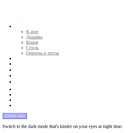
Menu
Главная
K-pop
Дорамы
Корея
Стиль
Опросы и тесты
Тесты 🔮
Новости 🔥
Профайлы 🕵️‍♀️
Дебюты и камбэки 🦄
Что посмотреть 📺
Мой биас 😍
Красота 🛀
Рандом 🎲
На модерации
Switch skin
Switch to the dark mode that's kinder on your eyes at night time.