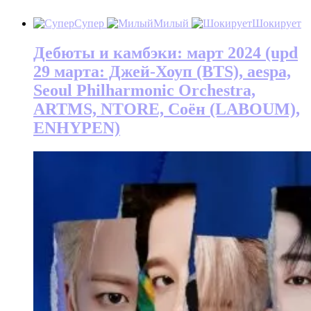
Супер
Милый
Шокирует
Дебюты и камбэки: март 2024 (upd
29 марта: Джей-Хоуп (BTS), aespa,
Seoul Philharmonic Orchestra,
ARTMS, NTORE, Соён (LABOUM),
ENHYPEN)