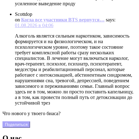
усиленное выведение проду
Scottdop
on
Когда все участники BTS вернутся…
says:
01.08.2026 в 04:06
Алкоголь является сильным наркотиком, зависимость
формируется и на физиологическом, и на
психологическом уровне, поэтому такое состояние
требует комплексной работы сразу нескольких
специалистов. В лечение могут включаться нарколог,
врач-терапевт, психолог, психиатр, психотерапевт,
медсестры и реабилитационный персонал, которые
работают с интоксикацией, абстинентным синдромом,
нарушениями сна, тревогой, депрессией, поведением
зависимого и переживаниями семьи. Главный вопрос
здесь не в том, можно ли просто поставить капельницу,
а в том, как провести полный путь от детоксикации до
устойчивой трез
Что нового у твоего биаса?
Поделиться
О нас