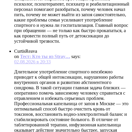
психолог, психотерапевт, психиатр и реабилитационный
персонал помогают разобраться, почему человек начал
пить, почему не может выйти из запоя самостоятельно,
какие проблемы семьи усиливают употребление
спиртного и нужна ли госпитализация. Главный вопрос
при обращении — не только как быстро прокапаться, а
как провести полный путь от детоксикации до
устойчивой трезвости.
CurtisReava
on
Тест: Кто ты из Stray…
says:
02.08.2026 в 20:33
Длительное употребление спиртного неизбежно
приводит к общей интоксикации, нарушению работы
внутренних органов и развитию абстинентного
синдрома. В такой ситуации главная задача близких —
оперативно помочь зависимому человеку справиться с
отравлением и избежать серьезных проблем.
Профессиональная капельница от запоя в Москве — это
оптимальный способ быстро очистить кровь от
токсинов, восстановить водно-электролитный баланс и
стабилизировать состояние больного. В отличие от
таблетированной терапии, инфузионная капельница
оказывает действие значительно быстрее, запуская