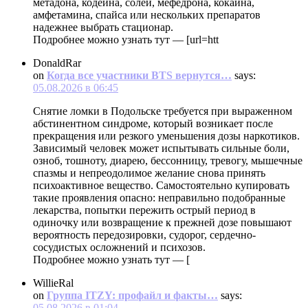
метадона, кодеина, солей, мефедрона, кокаина,
амфетамина, спайса или нескольких препаратов
надежнее выбрать стационар.
Подробнее можно узнать тут — [url=htt
DonaldRar
on
Когда все участники BTS вернутся…
says:
05.08.2026 в 06:45
Снятие ломки в Подольске требуется при выраженном
абстинентном синдроме, который возникает после
прекращения или резкого уменьшения дозы наркотиков.
Зависимый человек может испытывать сильные боли,
озноб, тошноту, диарею, бессонницу, тревогу, мышечные
спазмы и непреодолимое желание снова принять
психоактивное вещество. Самостоятельно купировать
такие проявления опасно: неправильно подобранные
лекарства, попытки пережить острый период в
одиночку или возвращение к прежней дозе повышают
вероятность передозировки, судорог, сердечно-
сосудистых осложнений и психозов.
Подробнее можно узнать тут — [
WillieRal
on
Группа ITZY: профайл и факты…
says:
05.08.2026 в 01:04