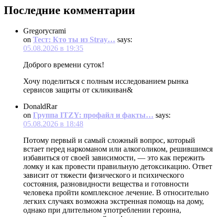
Последние комментарии
Gregorycrami
on
Тест: Кто ты из Stray…
says:
05.08.2026 в 19:35
Доброго времени суток!
Хочу поделиться с полным исследованием рынка
сервисов защиты от скликиван&
DonaldRar
on
Группа ITZY: профайл и факты…
says:
05.08.2026 в 18:48
Потому первый и самый сложный вопрос, который
встает перед наркоманом или алкоголиком, решившимся
избавиться от своей зависимости, — это как пережить
ломку и как провести правильную детоксикацию. Ответ
зависит от тяжести физического и психического
состояния, разновидности вещества и готовности
человека пройти комплексное лечение. В относительно
легких случаях возможна экстренная помощь на дому,
однако при длительном употреблении героина,