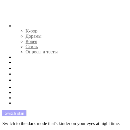
Menu
Главная
K-pop
Дорамы
Корея
Стиль
Опросы и тесты
Тесты 🔮
Новости 🔥
Профайлы 🕵️‍♀️
Дебюты и камбэки 🦄
Что посмотреть 📺
Мой биас 😍
Красота 🛀
Рандом 🎲
На модерации
Switch skin
Switch to the dark mode that's kinder on your eyes at night time.