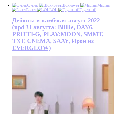
Супер
Шокирует
Милый
Бесит
LOL
Грустный
Дебюты и камбэки: август 2022
(upd 31 августа: Billlie, DAY6,
PRITTI-G, PLAY:MOON, SMMT,
TXT, CNEMA, SAAY, Ирон из
EVERGLOW)