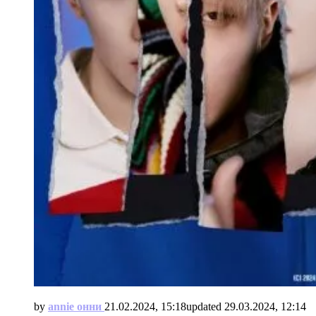
by
annie онни
21.02.2024, 15:18
updated
29.03.2024, 12:14