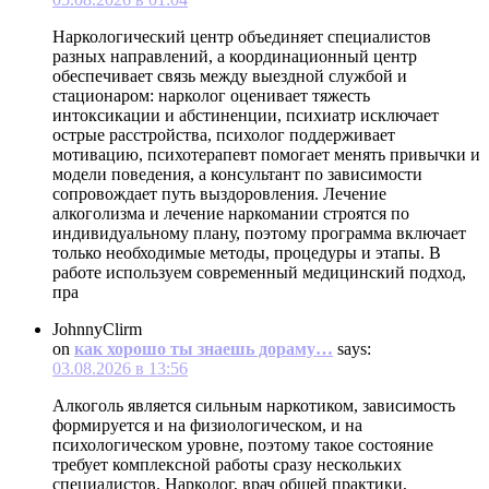
Наркологический центр объединяет специалистов
разных направлений, а координационный центр
обеспечивает связь между выездной службой и
стационаром: нарколог оценивает тяжесть
интоксикации и абстиненции, психиатр исключает
острые расстройства, психолог поддерживает
мотивацию, психотерапевт помогает менять привычки и
модели поведения, а консультант по зависимости
сопровождает путь выздоровления. Лечение
алкоголизма и лечение наркомании строятся по
индивидуальному плану, поэтому программа включает
только необходимые методы, процедуры и этапы. В
работе используем современный медицинский подход,
пра
JohnnyClirm
on
как хорошо ты знаешь дораму…
says:
03.08.2026 в 13:56
Алкоголь является сильным наркотиком, зависимость
формируется и на физиологическом, и на
психологическом уровне, поэтому такое состояние
требует комплексной работы сразу нескольких
специалистов. Нарколог, врач общей практики,