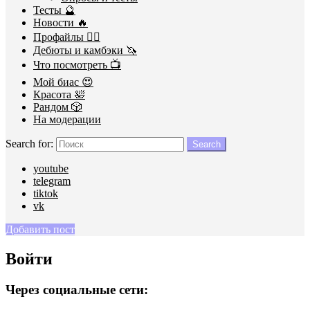
Тесты 🔮
Новости 🔥
Профайлы 🕵️‍♀️
Дебюты и камбэки 🦄
Что посмотреть 📺
Мой биас 😍
Красота 🛀
Рандом 🎲
На модерации
Search for:
Search
youtube
telegram
tiktok
vk
Добавить пост
Войти
Через социальные сети: