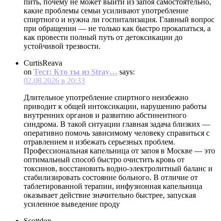
пить, почему не может выйти из запоя самостоятельно,
какие проблемы семьи усиливают употребление
спиртного и нужна ли госпитализация. Главный вопрос
при обращении — не только как быстро прокапаться, а
как провести полный путь от детоксикации до
устойчивой трезвости.
CurtisReava
on
Тест: Кто ты из Stray…
says:
02.08.2026 в 20:33
Длительное употребление спиртного неизбежно
приводит к общей интоксикации, нарушению работы
внутренних органов и развитию абстинентного
синдрома. В такой ситуации главная задача близких —
оперативно помочь зависимому человеку справиться с
отравлением и избежать серьезных проблем.
Профессиональная капельница от запоя в Москве — это
оптимальный способ быстро очистить кровь от
токсинов, восстановить водно-электролитный баланс и
стабилизировать состояние больного. В отличие от
таблетированной терапии, инфузионная капельница
оказывает действие значительно быстрее, запуская
усиленное выведение проду
Scottdop