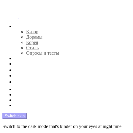
Menu
Главная
K-pop
Дорамы
Корея
Стиль
Опросы и тесты
Тесты 🔮
Новости 🔥
Профайлы 🕵️‍♀️
Дебюты и камбэки 🦄
Что посмотреть 📺
Мой биас 😍
Красота 🛀
Рандом 🎲
На модерации
Switch skin
Switch to the dark mode that's kinder on your eyes at night time.