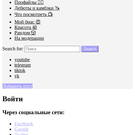
Профайлы 🕵️‍♀️
Дебюты и камбэки 🦄
Что посмотреть 📺
Мой биас 😍
Красота 🛀
Рандом 🎲
На модерации
Search for:
Search
youtube
telegram
tiktok
vk
Добавить пост
Войти
Через социальные сети:
Facebook
Google
Twitter