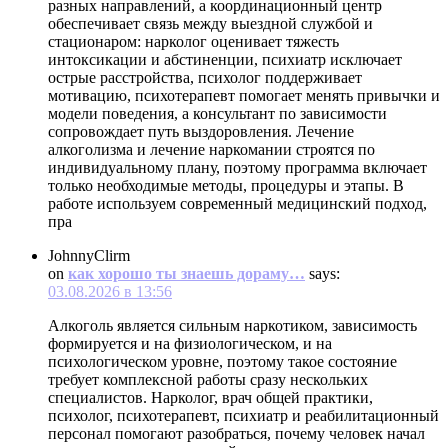
разных направлений, а координационный центр
обеспечивает связь между выездной службой и
стационаром: нарколог оценивает тяжесть
интоксикации и абстиненции, психиатр исключает
острые расстройства, психолог поддерживает
мотивацию, психотерапевт помогает менять привычки и
модели поведения, а консультант по зависимости
сопровождает путь выздоровления. Лечение
алкоголизма и лечение наркомании строятся по
индивидуальному плану, поэтому программа включает
только необходимые методы, процедуры и этапы. В
работе используем современный медицинский подход,
пра
JohnnyClirm
on
как хорошо ты знаешь дораму…
says:
03.08.2026 в 13:56
Алкоголь является сильным наркотиком, зависимость
формируется и на физиологическом, и на
психологическом уровне, поэтому такое состояние
требует комплексной работы сразу нескольких
специалистов. Нарколог, врач общей практики,
психолог, психотерапевт, психиатр и реабилитационный
персонал помогают разобраться, почему человек начал