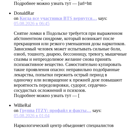
Подробнее можно узнать тут — [url=htt
DonaldRar
on
Когда все участники BTS вернутся…
says:
05.08.2026 в 06:45
Снятие ломки в Подольске требуется при выраженном
абстинентном синдроме, который возникает после
прекращения или резкого уменьшения дозы наркотиков.
Зависимый человек может испытывать сильные боли,
озноб, тошноту, диарею, бессонницу, тревогу, мышечные
спазмы и непреодолимое желание снова принять
психоактивное вещество. Самостоятельно купировать
такие проявления опасно: неправильно подобранные
лекарства, попытки пережить острый период в
одиночку или возвращение к прежней дозе повышают
вероятность передозировки, судорог, сердечно-
сосудистых осложнений и психозов.
Подробнее можно узнать тут — [
WillieRal
on
Группа ITZY: профайл и факты…
says:
05.08.2026 в 01:04
Наркологический центр объединяет специалистов