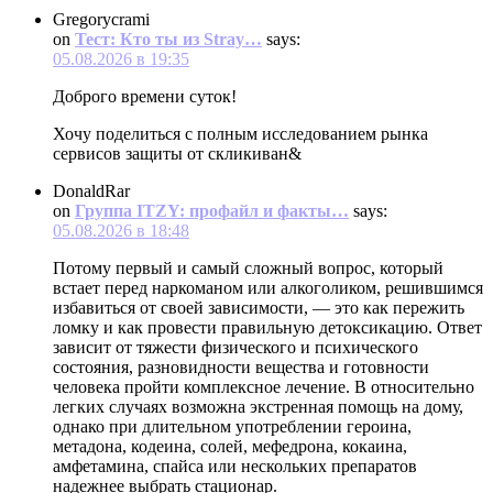
Gregorycrami
on
Тест: Кто ты из Stray…
says:
05.08.2026 в 19:35
Доброго времени суток!
Хочу поделиться с полным исследованием рынка
сервисов защиты от скликиван&
DonaldRar
on
Группа ITZY: профайл и факты…
says:
05.08.2026 в 18:48
Потому первый и самый сложный вопрос, который
встает перед наркоманом или алкоголиком, решившимся
избавиться от своей зависимости, — это как пережить
ломку и как провести правильную детоксикацию. Ответ
зависит от тяжести физического и психического
состояния, разновидности вещества и готовности
человека пройти комплексное лечение. В относительно
легких случаях возможна экстренная помощь на дому,
однако при длительном употреблении героина,
метадона, кодеина, солей, мефедрона, кокаина,
амфетамина, спайса или нескольких препаратов
надежнее выбрать стационар.