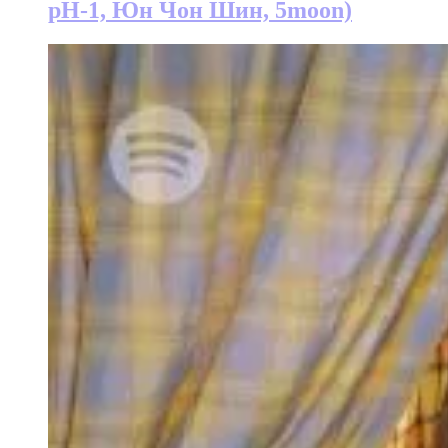
pH-1, Юн Чон Шин, 5moon)