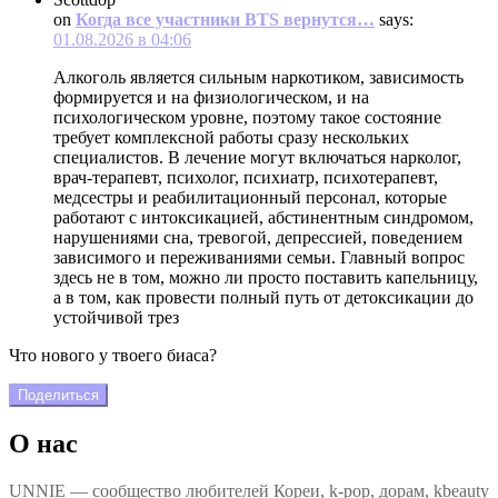
on
Когда все участники BTS вернутся…
says:
01.08.2026 в 04:06
Алкоголь является сильным наркотиком, зависимость
формируется и на физиологическом, и на
психологическом уровне, поэтому такое состояние
требует комплексной работы сразу нескольких
специалистов. В лечение могут включаться нарколог,
врач-терапевт, психолог, психиатр, психотерапевт,
медсестры и реабилитационный персонал, которые
работают с интоксикацией, абстинентным синдромом,
нарушениями сна, тревогой, депрессией, поведением
зависимого и переживаниями семьи. Главный вопрос
здесь не в том, можно ли просто поставить капельницу,
а в том, как провести полный путь от детоксикации до
устойчивой трез
Что нового у твоего биаса?
Поделиться
О нас
UNNIE — сообщество любителей Кореи, k-pop, дорам, kbeauty