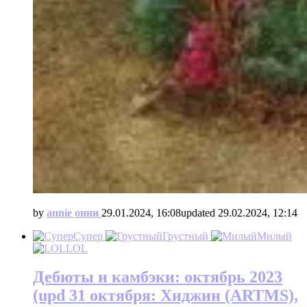
by
annie онни
29.01.2024, 16:08
updated
29.02.2024, 12:14
Супер
Грустный
Милый
LOL
Дебюты и камбэки: октябрь 2023
(upd 31 октября: Хиджин (ARTMS),