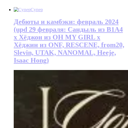
Супер
Дебюты и камбэки: февраль 2024
(upd 29 февраля: Сандыль из B1A4
х Хёджон из OH MY GIRL х
Хёджин из ONF, RESCENE, from20,
Slevin, UTAK, NANOMAL, Heeje,
Isaac Hong)