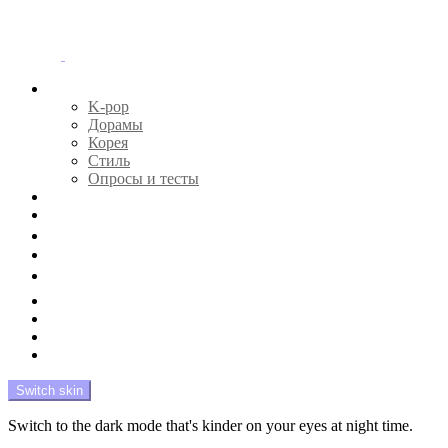
Menu
Главная
K-pop
Дорамы
Корея
Стиль
Опросы и тесты
Тесты 🔮
Новости 🔥
Профайлы 🕵️‍♀️
Дебюты и камбэки 🦄
Что посмотреть 📺
Мой биас 😍
Красота 🛀
Рандом 🎲
На модерации
Switch skin
Switch to the dark mode that's kinder on your eyes at night time.