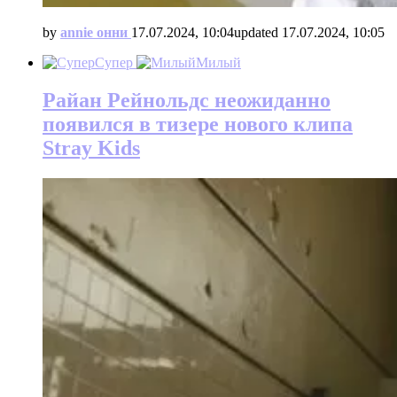
by
annie онни
17.07.2024, 10:04
updated
17.07.2024, 10:05
Супер
Милый
Райан Рейнольдс неожиданно
появился в тизере нового клипа
Stray Kids