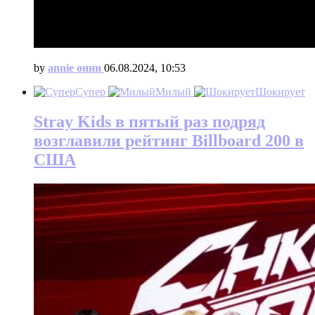
by
annie онни
06.08.2024, 10:53
Супер
Милый
Шокирует
Stray Kids в пятый раз подряд
возглавили рейтинг Billboard 200 в
США