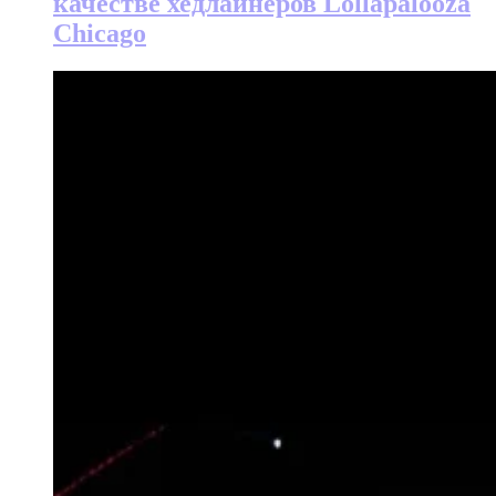
качестве хедлайнеров Lollapalooza
Chicago