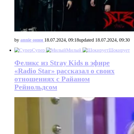
by
annie онни
18.07.2024, 09:18
updated
18.07.2024, 09:30
Супер
Милый
Шокирует
Феликс из Stray Kids в эфире
«Radio Star» рассказал о своих
отношениях с Райаном
Рейнольдсом