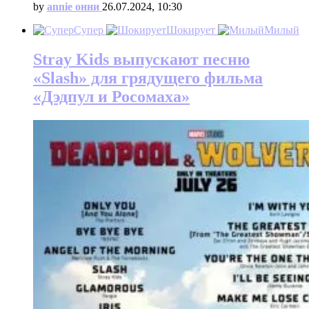
by
annie онни
26.07.2024, 10:30
Супер
Шокирует
Милый
Stray Kids выпускают песню
«Slash» для грядущего фильма
«Дэдпул и Росомаха»