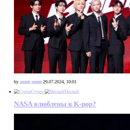
by
annie онни
29.07.2024, 10:01
Супер
Милый
NASA влюблены в K-pop?