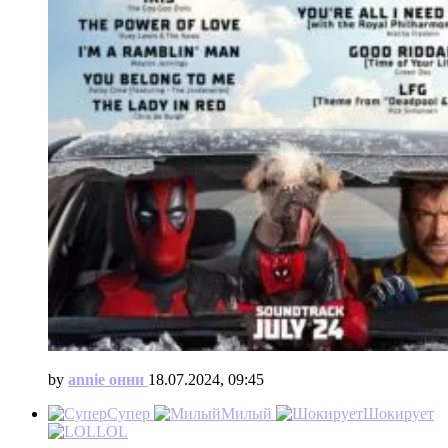
by
annie онни
18.07.2024, 09:45
Супер
Милый
Шокирует
LOL