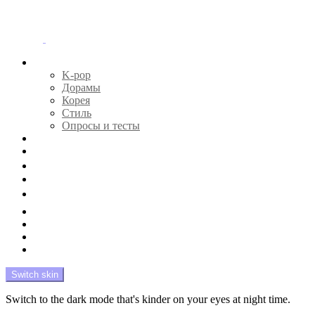
Menu
Главная
K-pop
Дорамы
Корея
Стиль
Опросы и тесты
Тесты 🔮
Новости 🔥
Профайлы 🕵️‍♀️
Дебюты и камбэки 🦄
Что посмотреть 📺
Мой биас 😍
Красота 🛀
Рандом 🎲
На модерации
Switch skin
Switch to the dark mode that's kinder on your eyes at night time.