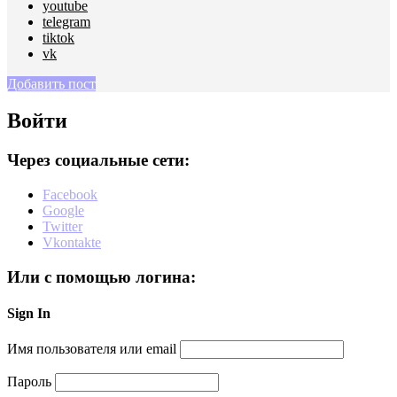
youtube
telegram
tiktok
vk
Добавить пост
Войти
Через социальные сети:
Facebook
Google
Twitter
Vkontakte
Или с помощью логина:
Sign In
Имя пользователя или email
Пароль