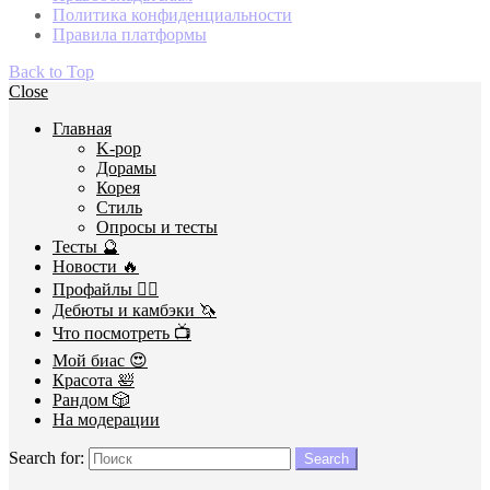
Политика конфиденциальности
Правила платформы
Back to Top
Close
Главная
K-pop
Дорамы
Корея
Стиль
Опросы и тесты
Тесты 🔮
Новости 🔥
Профайлы 🕵️‍♀️
Дебюты и камбэки 🦄
Что посмотреть 📺
Мой биас 😍
Красота 🛀
Рандом 🎲
На модерации
Search for:
Search