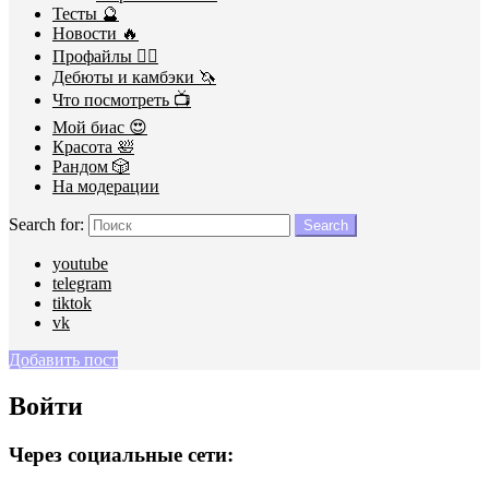
Тесты 🔮
Новости 🔥
Профайлы 🕵️‍♀️
Дебюты и камбэки 🦄
Что посмотреть 📺
Мой биас 😍
Красота 🛀
Рандом 🎲
На модерации
Search for:
Search
youtube
telegram
tiktok
vk
Добавить пост
Войти
Через социальные сети: