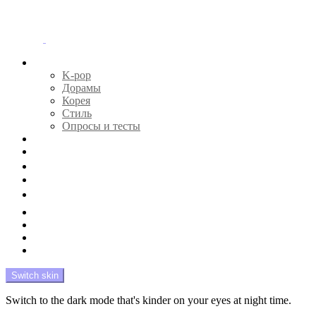
Menu
Главная
K-pop
Дорамы
Корея
Стиль
Опросы и тесты
Тесты 🔮
Новости 🔥
Профайлы 🕵️‍♀️
Дебюты и камбэки 🦄
Что посмотреть 📺
Мой биас 😍
Красота 🛀
Рандом 🎲
На модерации
Switch skin
Switch to the dark mode that's kinder on your eyes at night time.