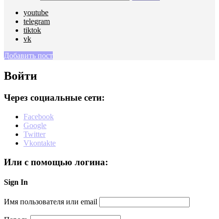
youtube
telegram
tiktok
vk
Добавить пост
Войти
Через социальные сети:
Facebook
Google
Twitter
Vkontakte
Или с помощью логина:
Sign In
Имя пользователя или email