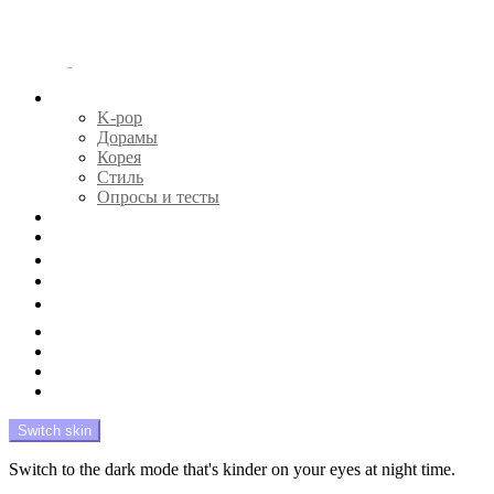
Menu
Главная
K-pop
Дорамы
Корея
Стиль
Опросы и тесты
Тесты 🔮
Новости 🔥
Профайлы 🕵️‍♀️
Дебюты и камбэки 🦄
Что посмотреть 📺
Мой биас 😍
Красота 🛀
Рандом 🎲
На модерации
Switch skin
Switch to the dark mode that's kinder on your eyes at night time.