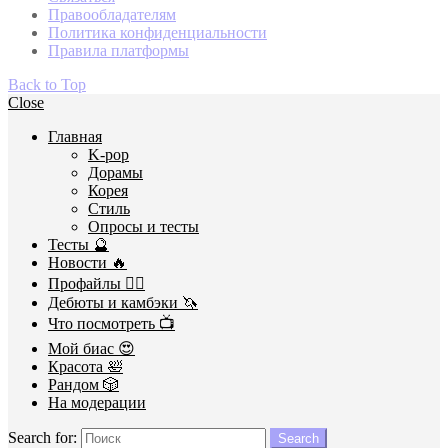
Правообладателям
Политика конфиденциальности
Правила платформы
Back to Top
Close
Главная
K-pop
Дорамы
Корея
Стиль
Опросы и тесты
Тесты 🔮
Новости 🔥
Профайлы 🕵️‍♀️
Дебюты и камбэки 🦄
Что посмотреть 📺
Мой биас 😍
Красота 🛀
Рандом 🎲
На модерации
Search for:
Search