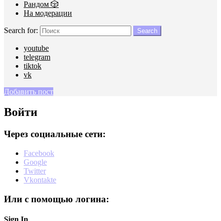
Рандом 🎲
На модерации
Search for:
Search
youtube
telegram
tiktok
vk
Добавить пост
Войти
Через социальные сети:
Facebook
Google
Twitter
Vkontakte
Или с помощью логина:
Sign In