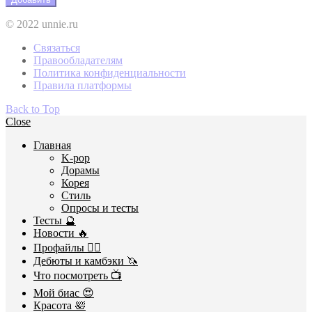
© 2022 unnie.ru
Связаться
Правообладателям
Политика конфиденциальности
Правила платформы
Back to Top
Close
Главная
K-pop
Дорамы
Корея
Стиль
Опросы и тесты
Тесты 🔮
Новости 🔥
Профайлы 🕵️‍♀️
Дебюты и камбэки 🦄
Что посмотреть 📺
Мой биас 😍
Красота 🛀