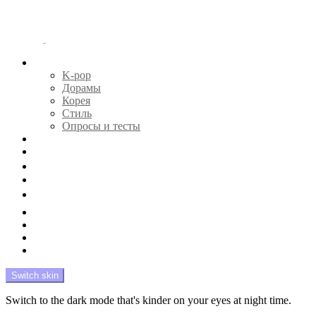
Menu
Главная
K-pop
Дорамы
Корея
Стиль
Опросы и тесты
Тесты 🔮
Новости 🔥
Профайлы 🕵️‍♀️
Дебюты и камбэки 🦄
Что посмотреть 📺
Мой биас 😍
Красота 🛀
Рандом 🎲
На модерации
Switch skin
Switch to the dark mode that's kinder on your eyes at night time.