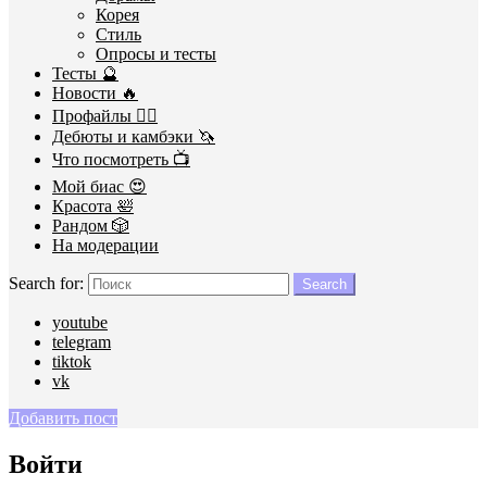
Корея
Стиль
Опросы и тесты
Тесты 🔮
Новости 🔥
Профайлы 🕵️‍♀️
Дебюты и камбэки 🦄
Что посмотреть 📺
Мой биас 😍
Красота 🛀
Рандом 🎲
На модерации
Search for:
Search
youtube
telegram
tiktok
vk
Добавить пост
Войти