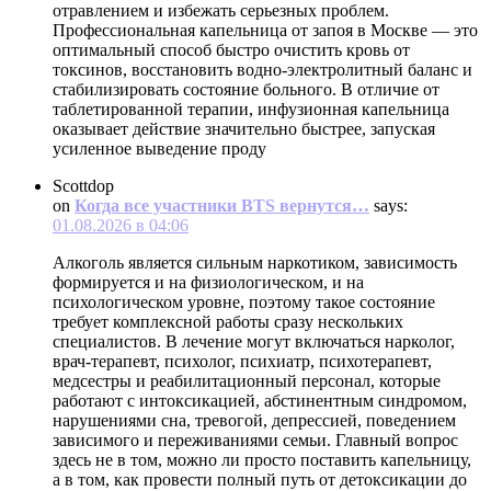
отравлением и избежать серьезных проблем.
Профессиональная капельница от запоя в Москве — это
оптимальный способ быстро очистить кровь от
токсинов, восстановить водно-электролитный баланс и
стабилизировать состояние больного. В отличие от
таблетированной терапии, инфузионная капельница
оказывает действие значительно быстрее, запуская
усиленное выведение проду
Scottdop
on
Когда все участники BTS вернутся…
says:
01.08.2026 в 04:06
Алкоголь является сильным наркотиком, зависимость
формируется и на физиологическом, и на
психологическом уровне, поэтому такое состояние
требует комплексной работы сразу нескольких
специалистов. В лечение могут включаться нарколог,
врач-терапевт, психолог, психиатр, психотерапевт,
медсестры и реабилитационный персонал, которые
работают с интоксикацией, абстинентным синдромом,
нарушениями сна, тревогой, депрессией, поведением
зависимого и переживаниями семьи. Главный вопрос
здесь не в том, можно ли просто поставить капельницу,
а в том, как провести полный путь от детоксикации до