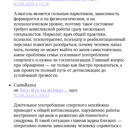
03.08.2026 в 13:56
Алкоголь является сильным наркотиком, зависимость
формируется и на физиологическом, и на
психологическом уровне, поэтому такое состояние
требует комплексной работы сразу нескольких
специалистов. Нарколог, врач общей практики,
психолог, психотерапевт, психиатр и реабилитационный
персонал помогают разобраться, почему человек начал
пить, почему не может выйти из запоя самостоятельно,
какие проблемы семьи усиливают употребление
спиртного и нужна ли госпитализация. Главный вопрос
при обращении — не только как быстро прокапаться, а
как провести полный путь от детоксикации до
устойчивой трезвости.
CurtisReava
on
Тест: Кто ты из Stray…
says:
02.08.2026 в 20:33
Длительное употребление спиртного неизбежно
приводит к общей интоксикации, нарушению работы
внутренних органов и развитию абстинентного
синдрома. В такой ситуации главная задача близких —
оперативно помочь зависимому человеку справиться с