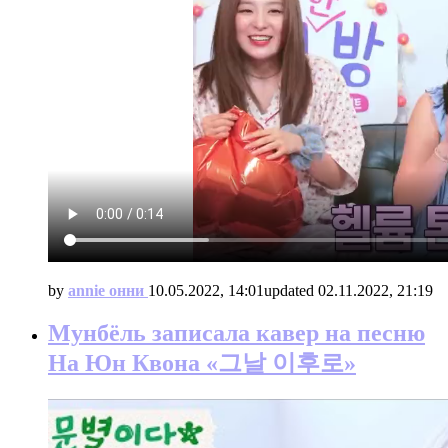
by
annie онни
10.05.2022, 14:01
updated
02.11.2022, 21:19
Мунбёль записала кавер на песню
На Юн Квона «그날 이후로»