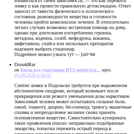
избавиться от своей зависимости, — это как пережить
ломку и как провести правильную детоксикацию. Ответ
зависит от тяжести физического и психического
состояния, разновидности вещества и готовности
человека пройти комплексное лечение. В относительно
легких случаях возможна экстренная помощь на дому,
однако при длительном употреблении героина,
метадона, кодеина, солей, мефедрона, кокаина,
амфетамина, спайса или нескольких препаратов
надежнее выбрать стационар.
Подробнее можно узнать тут — [url=htt
DonaldRar
on
Когда все участники BTS вернутся…
says:
05.08.2026 в 06:45
Снятие ломки в Подольске требуется при выраженном
абстинентном синдроме, который возникает после
прекращения или резкого уменьшения дозы наркотиков.
Зависимый человек может испытывать сильные боли,
озноб, тошноту, диарею, бессонницу, тревогу, мышечные
спазмы и непреодолимое желание снова принять
психоактивное вещество. Самостоятельно купировать
такие проявления опасно: неправильно подобранные
лекарства, попытки пережить острый период в
одиночку или возвращение к прежней дозе повышают