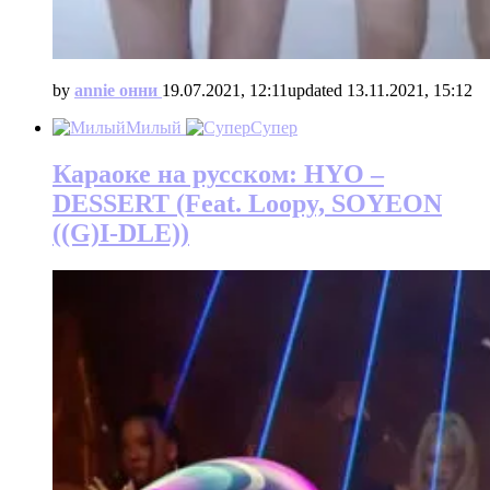
by
annie онни
19.07.2021, 12:11
updated
13.11.2021, 15:12
Милый
Супер
Караоке на русском: HYO –
DESSERT (Feat. Loopy, SOYEON
((G)I-DLE))