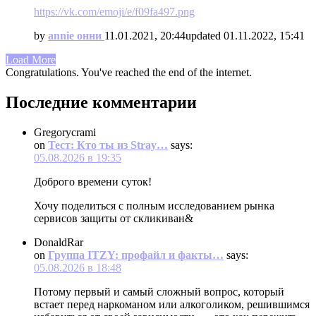
https://vk.com/emoji/e/f09fa497.png
by
annie онни
11.01.2021, 20:44
updated
01.11.2022, 15:41
Load More
Congratulations. You've reached the end of the internet.
Последние комментарии
Gregorycrami
on
Тест: Кто ты из Stray…
says:
05.08.2026 в 19:35
Доброго времени суток!
Хочу поделиться с полным исследованием рынка
сервисов защиты от скликиван&
DonaldRar
on
Группа ITZY: профайл и факты…
says:
05.08.2026 в 18:48
Потому первый и самый сложный вопрос, который
встает перед наркоманом или алкоголиком, решившимся