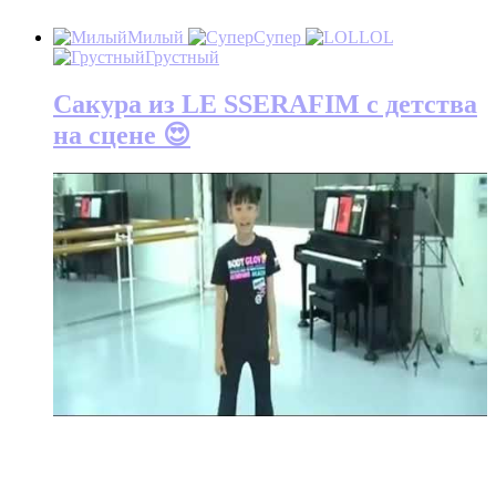
Милый
Супер
LOL
Грустный
Сакура из LE SSERAFIM с детства
на сцене 😍