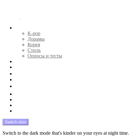
Menu
Главная
K-pop
Дорамы
Корея
Стиль
Опросы и тесты
Тесты 🔮
Новости 🔥
Профайлы 🕵️‍♀️
Дебюты и камбэки 🦄
Что посмотреть 📺
Мой биас 😍
Красота 🛀
Рандом 🎲
На модерации
Switch skin
Switch to the dark mode that's kinder on your eyes at night time.