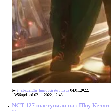
by
@аbcdefghi_lmnopqrstuvwxyz
04.01.2022,
13:56
updated
02.11.2022, 12:48
NCT 127 выступили на «Шоу Келли