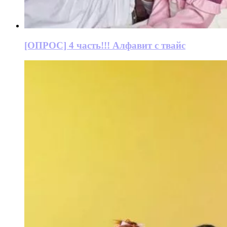
[ОПРОС] 4 часть!!! Алфавит с твайс