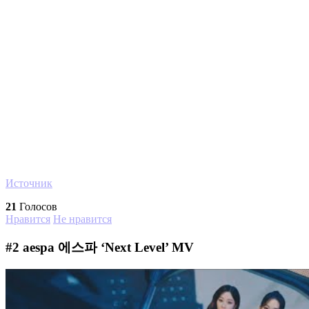
Источник
21
Голосов
Нравится
Не нравится
#2
aespa 에스파 ‘Next Level’ MV