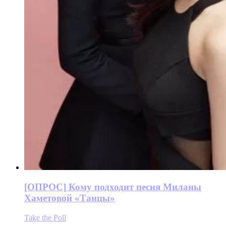
[ОПРОС] Кому подходит песня Миланы
Хаметовой «Танцы»
Take the Poll