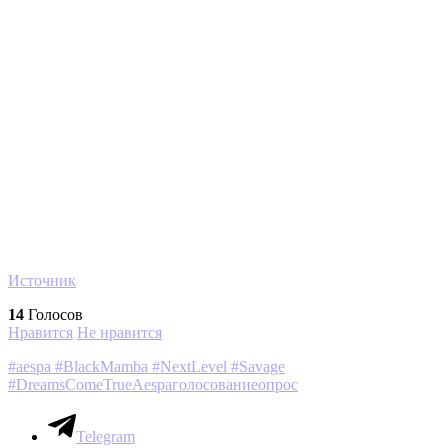
Источник
14
Голосов
Нравится
Не нравится
#aespa #BlackMamba #NextLevel #Savage
#DreamsComeTrue
Aespa
голосование
опрос
Telegram