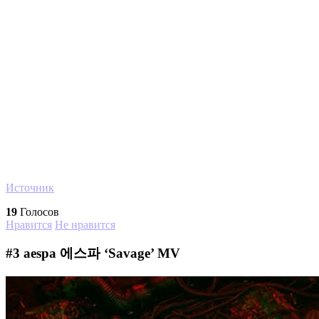
Источник
19
Голосов
Нравится
Не нравится
#3
aespa 에스파 ‘Savage’ MV