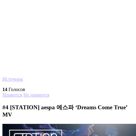
Источник
14
Голосов
Нравится
Не нравится
#4
[STATION] aespa 에스파 ‘Dreams Come True’
MV