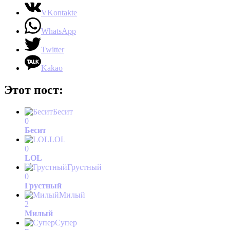
VKontakte
WhatsApp
Twitter
Kakao
Этот пост:
Бесит
0
Бесит
LOL
0
LOL
Грустный
0
Грустный
Милый
2
Милый
Супер