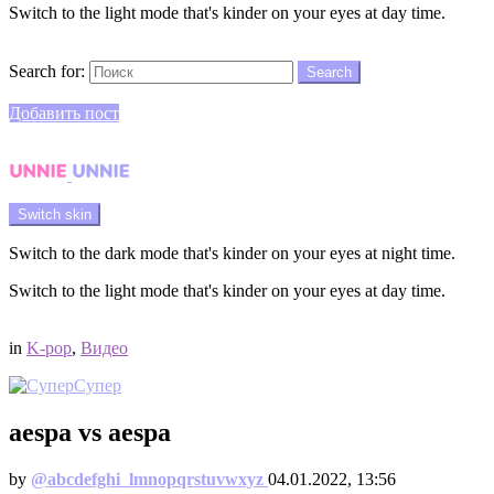
Switch to the light mode that's kinder on your eyes at day time.
Search
Search for:
Search
Login
Добавить пост
Menu
Switch skin
Switch to the dark mode that's kinder on your eyes at night time.
Switch to the light mode that's kinder on your eyes at day time.
Login
in
K-pop
,
Видео
Супер
aespa vs aespa
by
@аbcdefghi_lmnopqrstuvwxyz
04.01.2022, 13:56