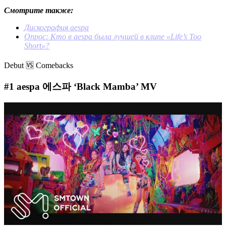
Смотрите также:
Дискография aespa
Опрос: Кто в aespa была лучшей в клипе «Life’s Too
Short»?
Debut 🆚 Comebacks
#1
aespa 에스파 ‘Black Mamba’ MV