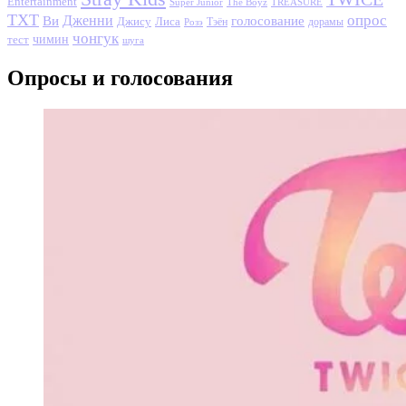
Entertainment
Super Junior
The Boyz
TREASURE
TXT
опрос
Дженни
Ви
голосование
Джису
Лиса
Розэ
Тэён
дорамы
чонгук
чимин
тест
шуга
Опросы и голосования