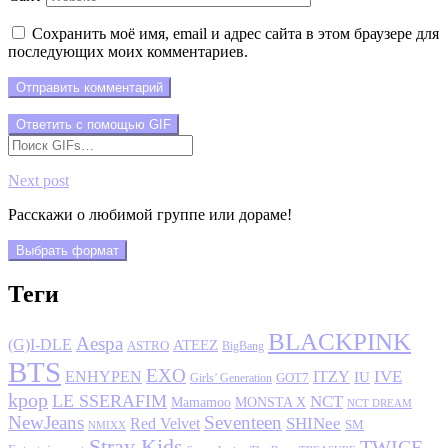
Сохранить моё имя, email и адрес сайта в этом браузере для
последующих моих комментариев.
Отправить комментарий
Ответить с помощью
GIF
Next post
Расскажи о любимой группе или дораме!
Выбрать формат
Теги
BLACKPINK
Aespa
(G)I-DLE
ATEEZ
ASTRO
BigBang
BTS
EXO
IVE
ENHYPEN
ITZY
IU
GOT7
Girls’ Generation
kpop
LE SSERAFIM
NCT
MONSTA X
Mamamoo
NCT DREAM
NewJeans
Seventeen
SHINee
Red Velvet
SM
NMIXX
Stray Kids
TWICE