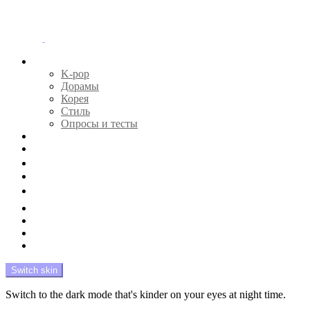
Menu
Главная
K-pop
Дорамы
Корея
Стиль
Опросы и тесты
Тесты 🔮
Новости 🔥
Профайлы 🕵️‍♀️
Дебюты и камбэки 🦄
Что посмотреть 📺
Мой биас 😍
Красота 🛀
Рандом 🎲
На модерации
Switch skin
Switch to the dark mode that's kinder on your eyes at night time.