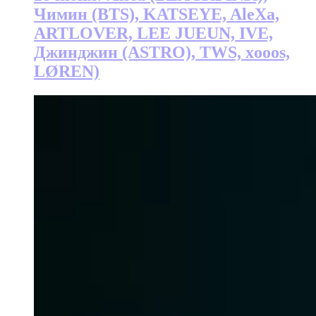
Чимин (BTS), KATSEYE, AleXa,
ARTLOVER, LEE JUEUN, IVE,
Джинджин (ASTRO), TWS, xooos,
LØREN)