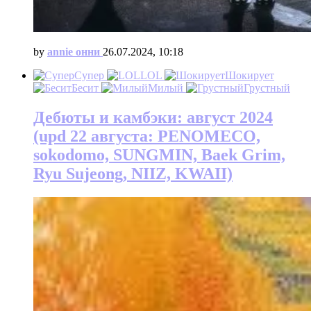
by
annie онни
26.07.2024, 10:18
Супер
LOL
Шокирует
Бесит
Милый
Грустный
Дебюты и камбэки: август 2024
(upd 22 августа: PENOMECO,
sokodomo, SUNGMIN, Baek Grim,
Ryu Sujeong, NIIZ, KWAII)