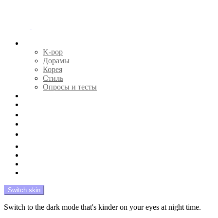
Menu
Главная
K-pop
Дорамы
Корея
Стиль
Опросы и тесты
Тесты 🔮
Новости 🔥
Профайлы 🕵️‍♀️
Дебюты и камбэки 🦄
Что посмотреть 📺
Мой биас 😍
Красота 🛀
Рандом 🎲
На модерации
Switch skin
Switch to the dark mode that's kinder on your eyes at night time.