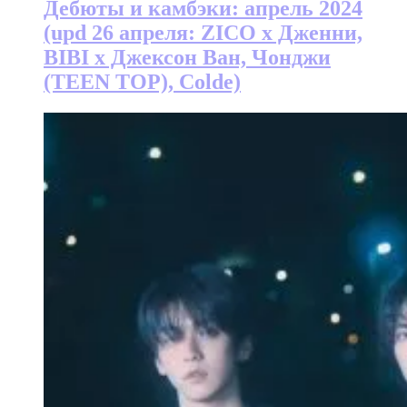
Дебюты и камбэки: апрель 2024
(upd 26 апреля: ZICO х Дженни,
BIBI х Джексон Ван, Чонджи
(TEEN TOP), Colde)