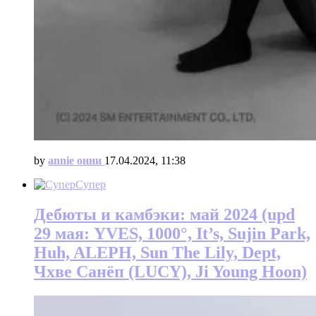
by
annie онни
17.04.2024, 11:38
Супер
Дебюты и камбэки: май 2024 (upd
29 мая: YVES, 1000°, It’s, Sujin Park,
Huh, ALEPH, Sun The Lily, Dept,
Чхве Санёп (LUCY), Ji Young Hoon)