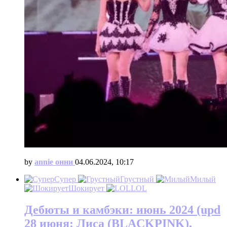
by
annie онни
04.06.2024, 10:17
Супер
Грустный
Милый
Шокирует
LOL
Дебюты и камбэки: июнь 2024 (upd
28 июня: Лиса (BLACKPINK),