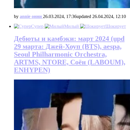
by
annie онни
26.03.2024, 17:36
updated
26.04.2024, 12:10
Супер
Милый
Шокирует
Дебюты и камбэки: март 2024 (upd
29 марта: Джей-Хоуп (BTS), aespa,
Seoul Philharmonic Orchestra,
ARTMS, NTORE, Соён (LABOUM),
ENHYPEN)