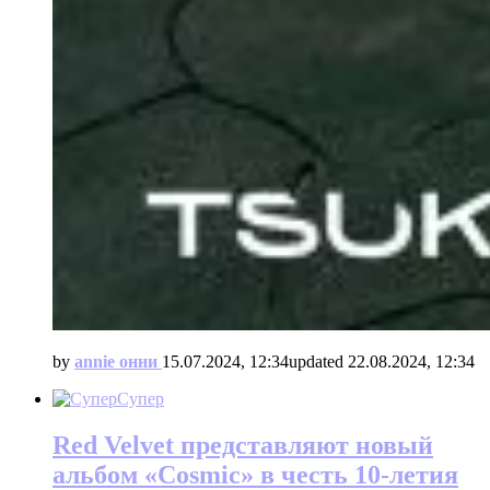
by
annie онни
15.07.2024, 12:34
updated
22.08.2024, 12:34
Супер
Red Velvet представляют новый
альбом «Cosmic» в честь 10-летия