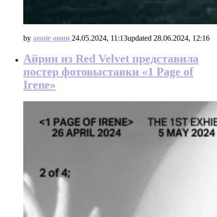
by
annie онни
24.05.2024, 11:13
updated
28.06.2024, 12:16
Айрин из Red Velvet представила
постер фотовыставки «1 Page of
Irene»