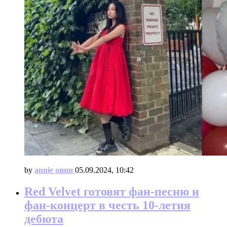
by
annie онни
05.09.2024, 10:42
Red Velvet готовят фан-песню и
фан-концерт в честь 10-летия
дебюта