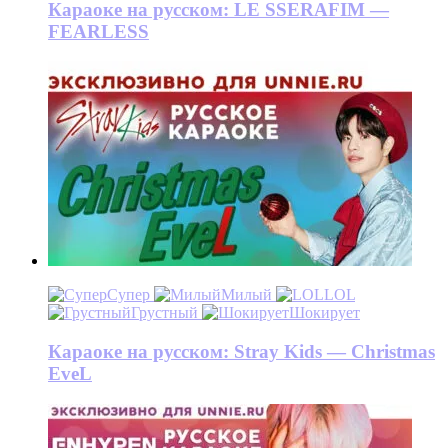
Караоке на русском: LE SSERAFIM —
FEARLESS
Супер
Милый
LOL
Грустный
Шокирует
Караоке на русском: Stray Kids — Christmas
EveL