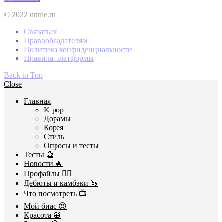
© 2022 unnie.ru
Связаться
Правообладателям
Политика конфиденциальности
Правила платформы
Back to Top
Close
Главная
K-pop
Дорамы
Корея
Стиль
Опросы и тесты
Тесты 🔮
Новости 🔥
Профайлы 🕵️‍♀️
Дебюты и камбэки 🦄
Что посмотреть 📺
Мой биас 😍
Красота 🛀