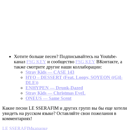
Хотите больше песен? Подписывайтесь на Youtube-
канал
FSG KEY
и сообщество
FSG KEY
ВКонтакте, а
также смотрите другие наши коллаборации:
Stray Kids — CASE 143
HYO – DESSERT (Feat. Loopy, SOYEON ((G)I-
DLE))
ENHYPEN — Drunk-Dazed
Stray Kids — Christmas EveL
ONEUS — Same Scent
Какие песни LE SSERAFIM и других групп вы бы еще хотели
увидеть на русском языке? Оставляйте свои пожелания в
комментариях!
LE SSERAFIM
караоке