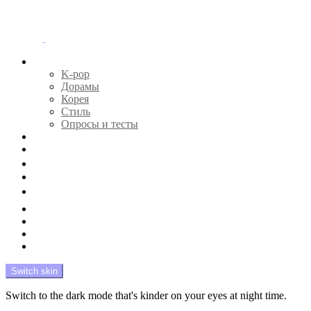
Menu
Главная
K-pop
Дорамы
Корея
Стиль
Опросы и тесты
Тесты 🔮
Новости 🔥
Профайлы 🕵️‍♀️
Дебюты и камбэки 🦄
Что посмотреть 📺
Мой биас 😍
Красота 🛀
Рандом 🎲
На модерации
Switch skin
Switch to the dark mode that's kinder on your eyes at night time.