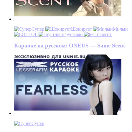
Супер
Шокирует
Милый
LOL
Грустный
Бесит
Караоке на русском: ONEUS — Same Scent
Супер