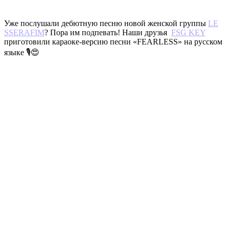
Уже послушали дебютную песню новой женской группы
LE
SSERAFIM
? Пора им подпевать! Наши друзья
FSG KEY
приготовили караоке-версию песни «FEARLESS» на русском
языке 🎙😍