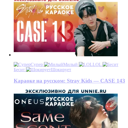
Супер
Милый
LOL
Бесит
Шокирует
Караоке на русском: Stray Kids — CASE 143