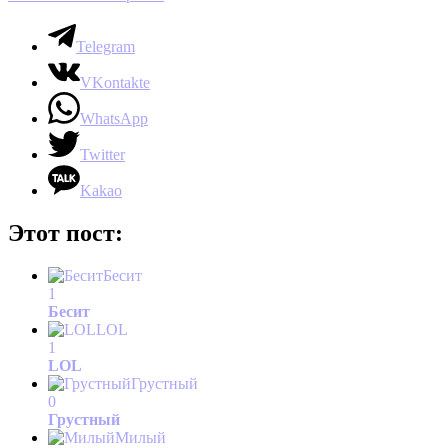
Telegram
VKontakte
WhatsApp
Twitter
Kakao
Этот пост:
Бесит
1
Бесит
LOL
1
LOL
Грустный
0
Грустный
Милый