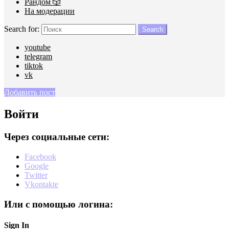
Рандом 🎲
На модерации
Search for:
Search
youtube
telegram
tiktok
vk
Добавить пост
Войти
Через социальные сети:
Facebook
Google
Twitter
Vkontakte
Или с помощью логина:
Sign In