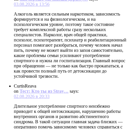
03.08.2026 в 13:56
Алкоголь является сильным наркотиком, зависимость
формируется и на физиологическом, и на
психологическом уровне, поэтому такое состояние
требует комплексной работы сразу нескольких
специалистов. Нарколог, врач общей практики,
психолог, психотерапевт, психиатр и реабилитационный
персонал помогают разобраться, почему человек начал
пить, почему не может выйти из запоя самостоятельно,
какие проблемы семьи усиливают употребление
спиртного и нужна ли госпитализация. Главный вопрос
при обращении — не только как быстро прокапаться, а
как провести полный путь от детоксикации до
устойчивой трезвости.
CurtisReava
on
Тест: Кто ты из Stray…
says:
02.08.2026 в 20:33
Длительное употребление спиртного неизбежно
приводит к общей интоксикации, нарушению работы
внутренних органов и развитию абстинентного
синдрома. В такой ситуации главная задача близких —
оперативно помочь зависимому человеку справиться с