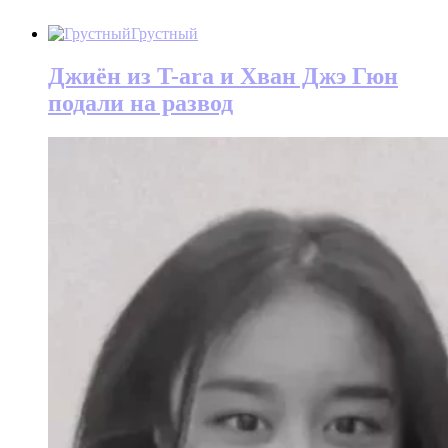
Грустный
Джиён из T-ara и Хван Джэ Гюн
подали на развод