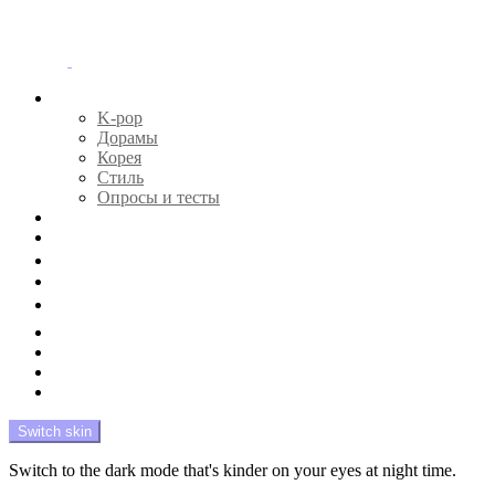
Menu
Главная
K-pop
Дорамы
Корея
Стиль
Опросы и тесты
Тесты 🔮
Новости 🔥
Профайлы 🕵️‍♀️
Дебюты и камбэки 🦄
Что посмотреть 📺
Мой биас 😍
Красота 🛀
Рандом 🎲
На модерации
Switch skin
Switch to the dark mode that's kinder on your eyes at night time.