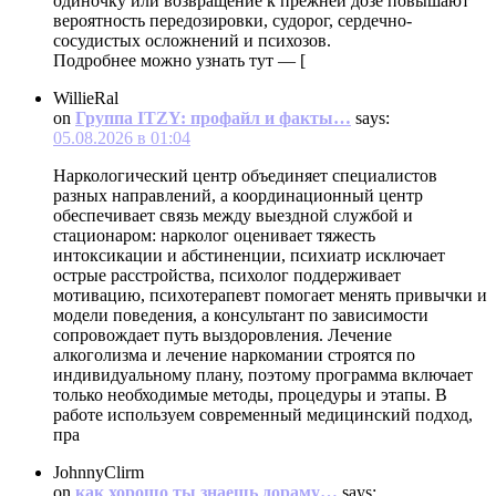
одиночку или возвращение к прежней дозе повышают
вероятность передозировки, судорог, сердечно-
сосудистых осложнений и психозов.
Подробнее можно узнать тут — [
WillieRal
on
Группа ITZY: профайл и факты…
says:
05.08.2026 в 01:04
Наркологический центр объединяет специалистов
разных направлений, а координационный центр
обеспечивает связь между выездной службой и
стационаром: нарколог оценивает тяжесть
интоксикации и абстиненции, психиатр исключает
острые расстройства, психолог поддерживает
мотивацию, психотерапевт помогает менять привычки и
модели поведения, а консультант по зависимости
сопровождает путь выздоровления. Лечение
алкоголизма и лечение наркомании строятся по
индивидуальному плану, поэтому программа включает
только необходимые методы, процедуры и этапы. В
работе используем современный медицинский подход,
пра
JohnnyClirm
on
как хорошо ты знаешь дораму…
says: