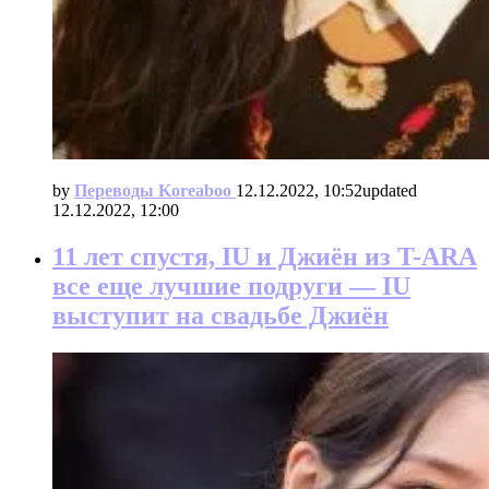
by
Переводы Koreaboo
12.12.2022, 10:52
updated
12.12.2022, 12:00
11 лет спустя, IU и Джиён из T-ARA
все еще лучшие подруги — IU
выступит на свадьбе Джиён