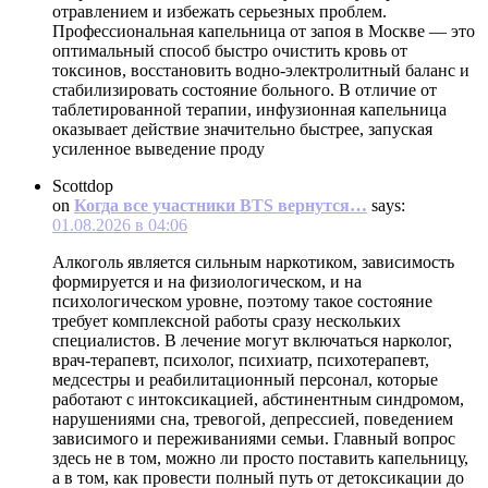
отравлением и избежать серьезных проблем.
Профессиональная капельница от запоя в Москве — это
оптимальный способ быстро очистить кровь от
токсинов, восстановить водно-электролитный баланс и
стабилизировать состояние больного. В отличие от
таблетированной терапии, инфузионная капельница
оказывает действие значительно быстрее, запуская
усиленное выведение проду
Scottdop
on
Когда все участники BTS вернутся…
says:
01.08.2026 в 04:06
Алкоголь является сильным наркотиком, зависимость
формируется и на физиологическом, и на
психологическом уровне, поэтому такое состояние
требует комплексной работы сразу нескольких
специалистов. В лечение могут включаться нарколог,
врач-терапевт, психолог, психиатр, психотерапевт,
медсестры и реабилитационный персонал, которые
работают с интоксикацией, абстинентным синдромом,
нарушениями сна, тревогой, депрессией, поведением
зависимого и переживаниями семьи. Главный вопрос
здесь не в том, можно ли просто поставить капельницу,
а в том, как провести полный путь от детоксикации до