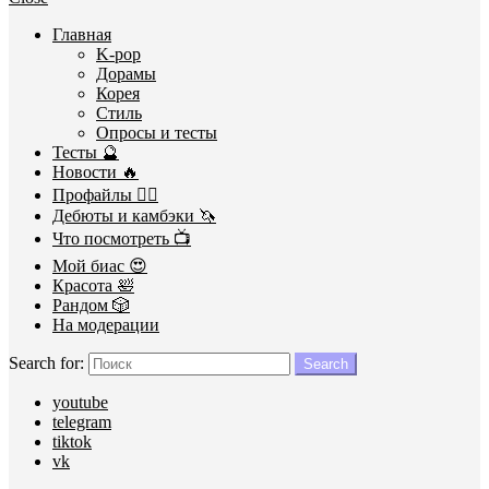
Главная
K-pop
Дорамы
Корея
Стиль
Опросы и тесты
Тесты 🔮
Новости 🔥
Профайлы 🕵️‍♀️
Дебюты и камбэки 🦄
Что посмотреть 📺
Мой биас 😍
Красота 🛀
Рандом 🎲
На модерации
Search for:
Search
youtube
telegram
tiktok
vk