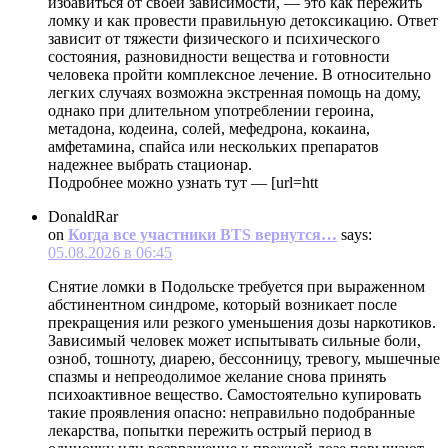
избавиться от своей зависимости, — это как пережить
ломку и как провести правильную детоксикацию. Ответ
зависит от тяжести физического и психического
состояния, разновидности вещества и готовности
человека пройти комплексное лечение. В относительно
легких случаях возможна экстренная помощь на дому,
однако при длительном употреблении героина,
метадона, кодеина, солей, мефедрона, кокаина,
амфетамина, спайса или нескольких препаратов
надежнее выбрать стационар.
Подробнее можно узнать тут — [url=htt
DonaldRar
on
Когда все участники BTS вернутся…
says:
05.08.2026 в 06:45
Снятие ломки в Подольске требуется при выраженном
абстинентном синдроме, который возникает после
прекращения или резкого уменьшения дозы наркотиков.
Зависимый человек может испытывать сильные боли,
озноб, тошноту, диарею, бессонницу, тревогу, мышечные
спазмы и непреодолимое желание снова принять
психоактивное вещество. Самостоятельно купировать
такие проявления опасно: неправильно подобранные
лекарства, попытки пережить острый период в