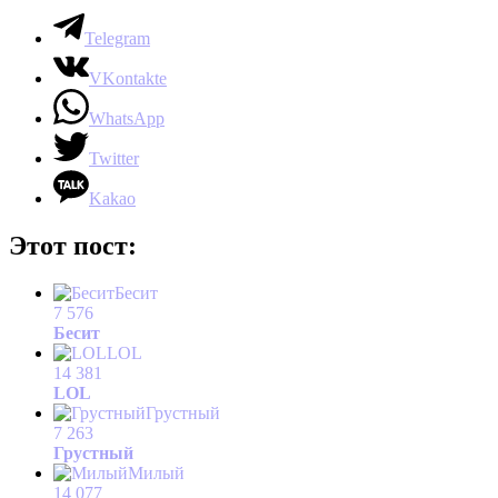
Telegram
VKontakte
WhatsApp
Twitter
Kakao
Этот пост:
Бесит
7 576
Бесит
LOL
14 381
LOL
Грустный
7 263
Грустный
Милый
14 077