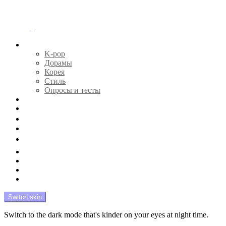
Menu
Главная
K-pop
Дорамы
Корея
Стиль
Опросы и тесты
Тесты 🔮
Новости 🔥
Профайлы 🕵️‍♀️
Дебюты и камбэки 🦄
Что посмотреть 📺
Мой биас 😍
Красота 🛀
Рандом 🎲
На модерации
Switch skin
Switch to the dark mode that's kinder on your eyes at night time.