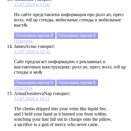
15.07.2026 в 15:42
На сайте представлена информация про ролл ап, пресс
волл, roll up стенды, мобильные стенды и мобильные
выст&
Голосовать против
0
Голосовать против
0
Ответить
JamesAcino
говорит:
13.07.2026 в 02:32
Сайт предлагает информацию о рекламных и
выставочных конструкциях: ролл ап, пресс волл, roll up
стенды и мо&
Голосовать против
0
Голосовать против
0
Ответить
ArinaDoroleevaNap
говорит:
11.07.2026 в 10:11
The chemo dripped into your veins like liquid fire,
and I held your hand as it burned you from within,
watching your hair fall out in clumps onto the pillow,
a sacrifice to a god of mercy who never came.