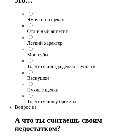
это…
Ямочки на щеках
Отличный аппетит
Легкий характер
Мои губы
То, что я иногда делаю глупости
Веснушки
Пухлые щечки
То, что я ношу брекеты
Вопрос
из
А что ты считаешь своим
недостатком?