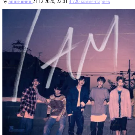
by
annie онни
21.12.2020, 22:01
4 720
комментариев