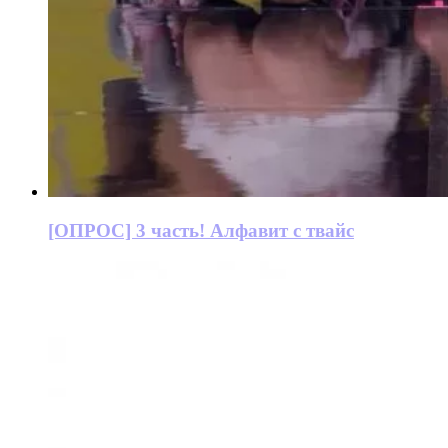
[ОПРОС] 3 часть! Алфавит с твайс