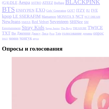
BLACKPINK
Aespa
(G)I-DLE
ATEEZ
ASTRO
BigBang
BTS
EXO
IVE
ENHYPEN
ITZY
IU
GOT7
Girls’ Generation
kpop
LE SSERAFIM
NCT
MONSTA X
Mamamoo
NCT DREAM
NewJeans
Seventeen
SHINee
Red Velvet
SM
NMIXX
Stray Kids
TWICE
Entertainment
Super Junior
The Boyz
TREASURE
TXT
опрос
Дженни
Ви
голосование
Джису
Лиса
Розэ
Тэён
дорамы
чонгук
чимин
тест
шуга
Опросы и голосования