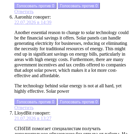
Голосовать против
0
Голосовать против
0
Ответить
Aaronhiz
говорит:
22.07.2026 в 14:39
Another essential reason to change to solar technology could
be the financial savings it offers. Solar panels can handle
generating electricity for businesses, reducing or eliminating
the necessity for traditional resources of energy. This might
end up in significant savings on energy bills, particularly in
areas with high energy costs. Furthermore, there are many
government incentives and tax credits offered to companies
that adopt solar power, which makes it a lot more cost-
effective and affordable.
The technology behind solar energy is not at all hard, yet
highly effective. Solar power
Голосовать против
0
Голосовать против
0
Ответить
LloydBit
говорит:
21.07.2026 в 13:27
СПбПИ помогает специалистам получать
дополнительное образование без отрыва от работы. На