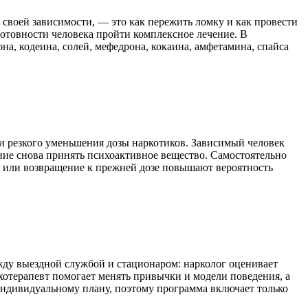
своей зависимости, — это как пережить ломку и как провести
готовности человека пройти комплексное лечение. В
а, кодеина, солей, мефедрона, кокаина, амфетамина, спайса
и резкого уменьшения дозы наркотиков. Зависимый человек
ние снова принять психоактивное вещество. Самостоятельно
у или возвращение к прежней дозе повышают вероятность
жду выездной службой и стационаром: нарколог оценивает
хотерапевт помогает менять привычки и модели поведения, а
индивидуальному плану, поэтому программа включает только