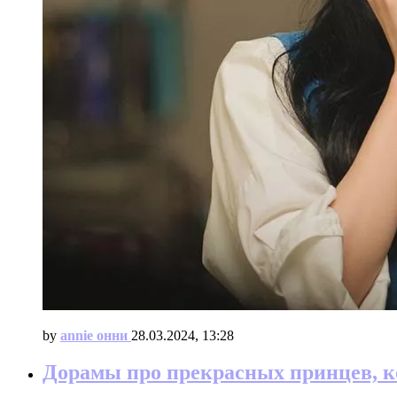
by
annie онни
28.03.2024, 13:28
Дорамы про прекрасных принцев, к