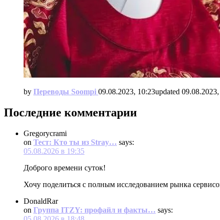
by
Переводы Soompi
09.08.2023, 10:23
updated
09.08.2023,
Последние комментарии
Gregorycrami
on
Тест: Кто ты из Stray…
says:
05.08.2026 в 19:35
Доброго времени суток!
Хочу поделиться с полным исследованием рынка сервис
DonaldRar
on
Группа ITZY: профайл и факты…
says:
05.08.2026 в 18:48