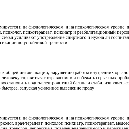
мируется и на физиологическом, и на психологическом уровне, п
, психолог, психотерапевт, психиатр и реабилитационный персо
ы семьи усиливают употребление спиртного и нужна ли госпита
ксикации до устойчивой трезвости.
 к общей интоксикации, нарушению работы внутренних органов
 человеку справиться с отравлением и избежать серьезных проб
 восстановить водно-электролитный баланс и стабилизировать со
 быстрее, запуская усиленное выведение проду
мируется и на физиологическом, и на психологическом уровне, п
рколог, врач-терапевт, психолог, психиатр, психотерапевт, мед
а, тревогой, депрессией, поведением зависимого и переживани