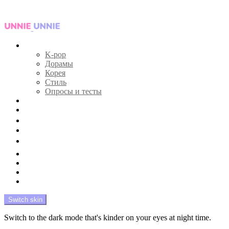
Menu
Главная
K-pop
Дорамы
Корея
Стиль
Опросы и тесты
Тесты 🔮
Новости 🔥
Профайлы 🕵️‍♀️
Дебюты и камбэки 🦄
Что посмотреть 📺
Мой биас 😍
Красота 🛀
Рандом 🎲
На модерации
Switch skin
Switch to the dark mode that's kinder on your eyes at night time.