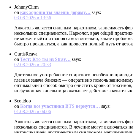
JohnnyClirm
on
как хорошо ты знаешь дораму…
says:
03.08.2026 в 13:56
Алкоголь является сильным наркотиком, зависимость фор
нескольких специалистов. Нарколог, врач общей практики
не может выйти из запоя самостоятельно, какие проблем
быстро прокапаться, а как провести полный путь от дето
CurtisReava
on
Тест: Кто ты из Stray…
says:
02.08.2026 в 20:33
Длительное употребление спиртного неизбежно приводит
главная задача близких — оперативно помочь зависимому
оптимальный способ быстро очистить кровь от токсинов,
инфузионная капельница оказывает действие значительно
Scottdop
on
Когда все участники BTS вернутся…
says:
01.08.2026 в 04:06
Алкоголь является сильным наркотиком, зависимость фор
нескольких специалистов. В лечение могут включаться на
интоксикацией, абстинентным синдромом, нарушениями сн