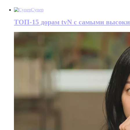
Супер
ТОП-15 дорам tvN с самыми высок