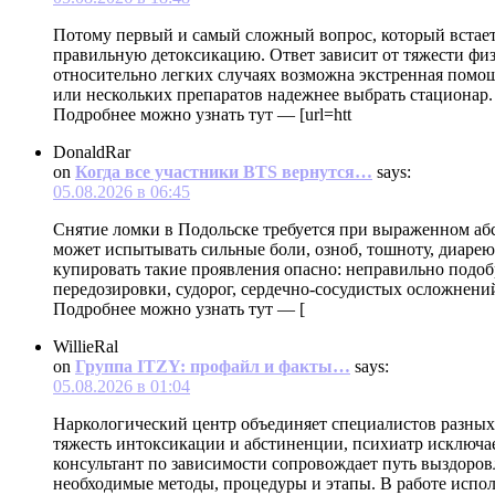
Потому первый и самый сложный вопрос, который встает 
правильную детоксикацию. Ответ зависит от тяжести физ
относительно легких случаях возможна экстренная помощь
или нескольких препаратов надежнее выбрать стационар.
Подробнее можно узнать тут — [url=htt
DonaldRar
on
Когда все участники BTS вернутся…
says:
05.08.2026 в 06:45
Снятие ломки в Подольске требуется при выраженном аб
может испытывать сильные боли, озноб, тошноту, диарею
купировать такие проявления опасно: неправильно подо
передозировки, судорог, сердечно-сосудистых осложнений
Подробнее можно узнать тут — [
WillieRal
on
Группа ITZY: профайл и факты…
says:
05.08.2026 в 01:04
Наркологический центр объединяет специалистов разных
тяжесть интоксикации и абстиненции, психиатр исключае
консультант по зависимости сопровождает путь выздоров
необходимые методы, процедуры и этапы. В работе испо