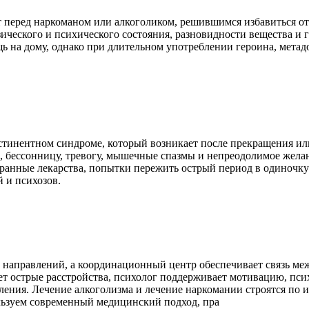
перед наркоманом или алкоголиком, решившимся избавиться от 
ического и психического состояния, разновидности вещества и 
 на дому, однако при длительном употреблении героина, метадон
стинентном синдроме, который возникает после прекращения ил
, бессонницу, тревогу, мышечные спазмы и непреодолимое жела
бранные лекарства, попытки пережить острый период в одиночк
 и психозов.
 направлений, а координационный центр обеспечивает связь ме
т острые расстройства, психолог поддерживает мотивацию, пси
ления. Лечение алкоголизма и лечение наркомании строятся по 
льзуем современный медицинский подход, пра