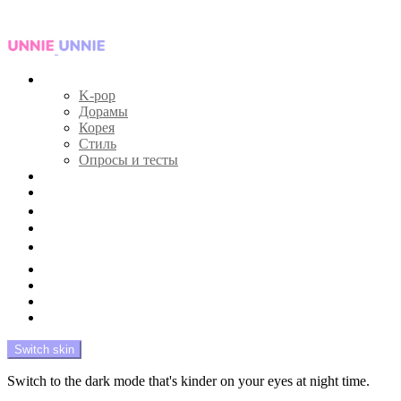
Menu
Главная
K-pop
Дорамы
Корея
Стиль
Опросы и тесты
Тесты 🔮
Новости 🔥
Профайлы 🕵️‍♀️
Дебюты и камбэки 🦄
Что посмотреть 📺
Мой биас 😍
Красота 🛀
Рандом 🎲
На модерации
Switch skin
Switch to the dark mode that's kinder on your eyes at night time.