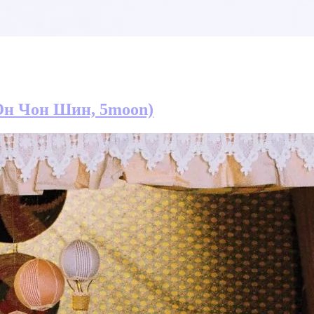
 Юн Чон Шин, 5moon)