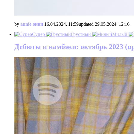
by
annie онни
16.04.2024, 11:59
updated
29.05.2024, 12:16
Супер
Грустный
Милый
Дебюты и камбэки: октябрь 2023 (