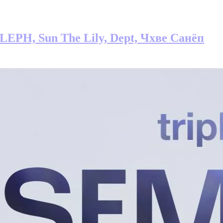
ALEPH, Sun The Lily, Dept, Чхве Санёп