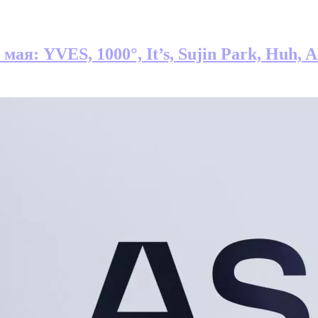
мая: YVES, 1000°, It’s, Sujin Park, Huh, 