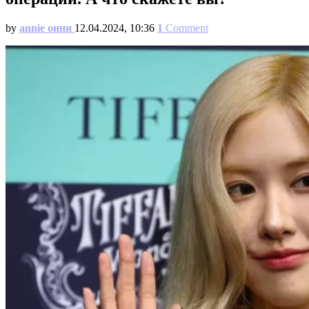
by
annie онни
12.04.2024, 10:36
1
Comment