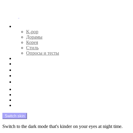
Menu
Главная
K-pop
Дорамы
Корея
Стиль
Опросы и тесты
Тесты 🔮
Новости 🔥
Профайлы 🕵️‍♀️
Дебюты и камбэки 🦄
Что посмотреть 📺
Мой биас 😍
Красота 🛀
Рандом 🎲
На модерации
Switch skin
Switch to the dark mode that's kinder on your eyes at night time.