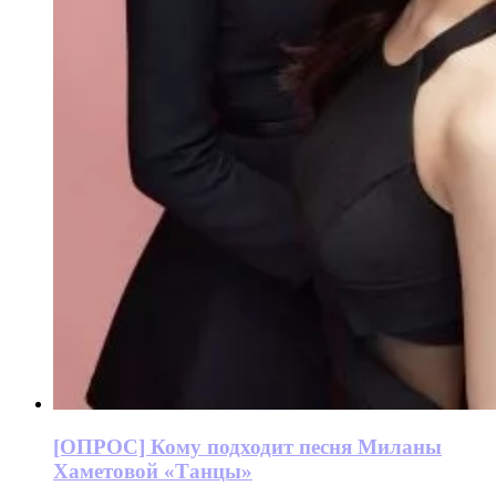
[ОПРОС] Кому подходит песня Миланы
Хаметовой «Танцы»