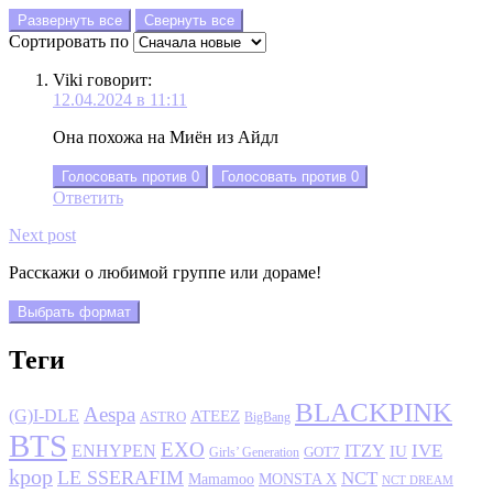
Развернуть все
Свернуть все
Сортировать по
Viki
говорит:
12.04.2024 в 11:11
Она похожа на Миён из Айдл
Голосовать против
0
Голосовать против
0
Ответить
Next post
Расскажи о любимой группе или дораме!
Выбрать формат
Теги
BLACKPINK
Aespa
(G)I-DLE
ATEEZ
ASTRO
BigBang
BTS
EXO
IVE
ENHYPEN
ITZY
IU
GOT7
Girls’ Generation
kpop
LE SSERAFIM
NCT
MONSTA X
Mamamoo
NCT DREAM