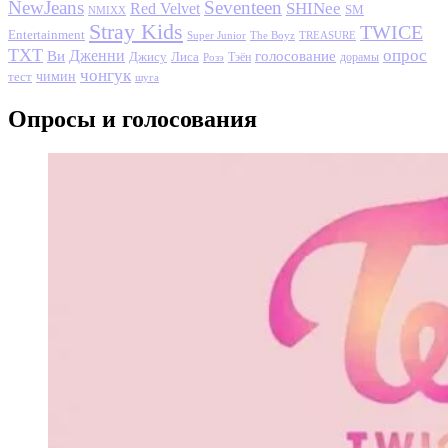
NewJeans
Seventeen
SHINee
Red Velvet
SM
NMIXX
Stray Kids
TWICE
Entertainment
Super Junior
The Boyz
TREASURE
TXT
опрос
Дженни
Ви
голосование
Джису
Лиса
Розэ
Тэён
дорамы
чонгук
чимин
тест
шуга
Опросы и голосования