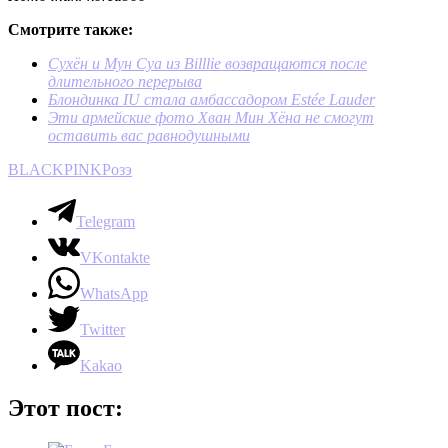
Смотрите также:
Сухён и Мун Суа из Billlie возвращаются после
длительного перерыва
Блондинка IU стала амбассадором Estée Lauder
Эти армейские фото Хван Мин Хёна не смогут
оставить вас равнодушными
BLACKPINK
Розэ
Telegram
VKontakte
WhatsApp
Twitter
Kakao
Этот пост: