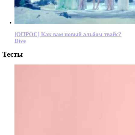
[ОПРОС] Как вам новый альбом твайс?
Dive
Тесты