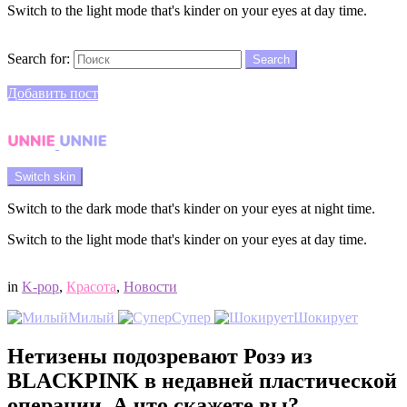
Switch to the light mode that's kinder on your eyes at day time.
Search
Search for:
Search
Login
Добавить пост
Menu
Switch skin
Switch to the dark mode that's kinder on your eyes at night time.
Switch to the light mode that's kinder on your eyes at day time.
Login
in
K-pop
,
Красота
,
Новости
Милый
Супер
Шокирует
Нетизены подозревают Розэ из
BLACKPINK в недавней пластической
операции. А что скажете вы?