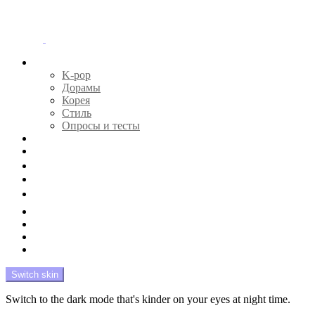
Menu
Главная
K-pop
Дорамы
Корея
Стиль
Опросы и тесты
Тесты 🔮
Новости 🔥
Профайлы 🕵️‍♀️
Дебюты и камбэки 🦄
Что посмотреть 📺
Мой биас 😍
Красота 🛀
Рандом 🎲
На модерации
Switch skin
Switch to the dark mode that's kinder on your eyes at night time.