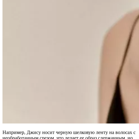
Например, Джису носит черную шелковую ленту на волосах с
необработанным срезом, что делает ее образ сдержанным, но