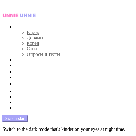
Menu
Главная
K-pop
Дорамы
Корея
Стиль
Опросы и тесты
Тесты 🔮
Новости 🔥
Профайлы 🕵️‍♀️
Дебюты и камбэки 🦄
Что посмотреть 📺
Мой биас 😍
Красота 🛀
Рандом 🎲
На модерации
Switch skin
Switch to the dark mode that's kinder on your eyes at night time.