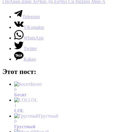
Гён
Хван Шин Хе
Чон До Ён
Чхэ Си Ра
Шин Мин А
Telegram
VKontakte
WhatsApp
Twitter
Kakao
Этот пост:
Бесит
0
Бесит
LOL
1
LOL
Грустный
0
Грустный
Милый