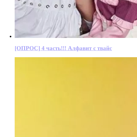
[ОПРОС] 4 часть!!! Алфавит с твайс