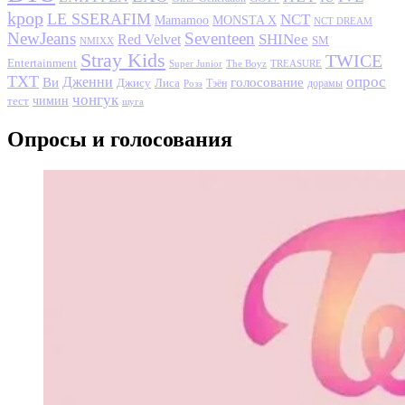
kpop
LE SSERAFIM
NCT
MONSTA X
Mamamoo
NCT DREAM
NewJeans
Seventeen
SHINee
Red Velvet
SM
NMIXX
Stray Kids
TWICE
Entertainment
Super Junior
The Boyz
TREASURE
TXT
опрос
Дженни
Ви
голосование
Джису
Лиса
Розэ
Тэён
дорамы
чонгук
чимин
тест
шуга
Опросы и голосования