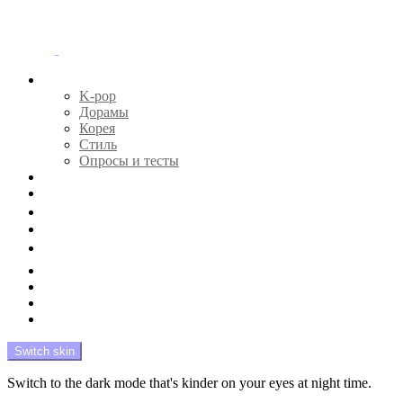
Menu
Главная
K-pop
Дорамы
Корея
Стиль
Опросы и тесты
Тесты 🔮
Новости 🔥
Профайлы 🕵️‍♀️
Дебюты и камбэки 🦄
Что посмотреть 📺
Мой биас 😍
Красота 🛀
Рандом 🎲
На модерации
Switch skin
Switch to the dark mode that's kinder on your eyes at night time.