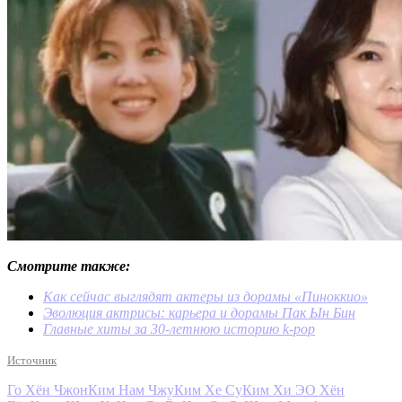
Смотрите также:
Как сейчас выглядят актеры из дорамы «Пиноккио»
Эволюция актрисы: карьера и дорамы Пак Ын Бин
Главные хиты за 30-летнюю историю k-pop
Источник
Го Хён Чжон
Ким Нам Чжу
Ким Хе Су
Ким Хи Э
О Хён