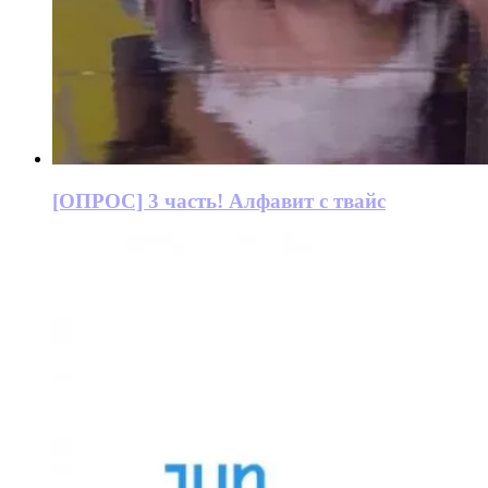
[ОПРОС] 3 часть! Алфавит с твайс