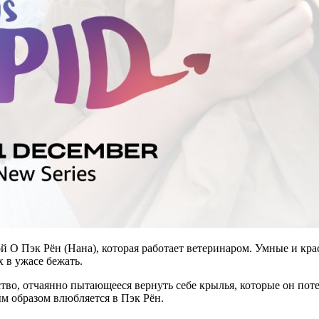
О Пэк Рён (Нана), которая работает ветеринаром. Умные и кра
х в ужасе бежать.
о, отчаянно пытающееся вернуть себе крылья, которые он потер
м образом влюбляется в Пэк Рён.