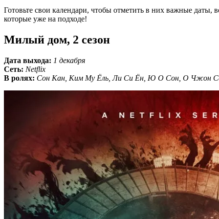
Готовьте свои календари, чтобы отметить в них важные даты, в
которые уже на подходе!
Милый дом, 2 сезон
Дата выхода:
1 декабря
Сеть:
Netflix
В ролях:
Сон Кан, Ким Му Ёль, Ли Си Ён, Ю О Сон, О Чжон С