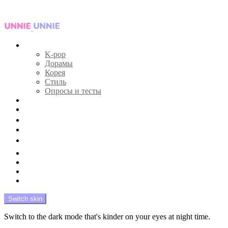
Menu
Главная
K-pop
Дорамы
Корея
Стиль
Опросы и тесты
Тесты 🔮
Новости 🔥
Профайлы 🕵️‍♀️
Дебюты и камбэки 🦄
Что посмотреть 📺
Мой биас 😍
Красота 🛀
Рандом 🎲
На модерации
Switch skin
Switch to the dark mode that's kinder on your eyes at night time.