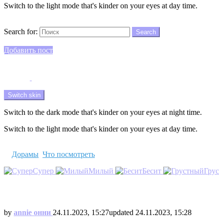
Switch to the light mode that's kinder on your eyes at day time.
Search
Search for:
Search
Login
Добавить пост
Menu
Switch skin
Switch to the dark mode that's kinder on your eyes at night time.
Switch to the light mode that's kinder on your eyes at day time.
Login
in
Дорамы
,
Что посмотреть
Супер
Милый
Бесит
Гру
10 дорам, которые все будут смотреть в
by
annie онни
24.11.2023, 15:27
updated
24.11.2023, 15:28