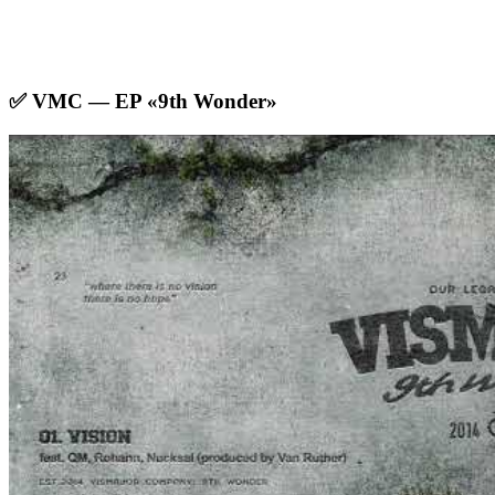
✅ VMC — EP «9th Wonder»