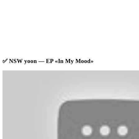
✅ NSW yoon — EP «In My Mood»