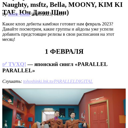
Naughty, msftz, Bella, MOONY, KIM KI
TAE, Юн Джон Шин)
by
annie онни
18.01.2023, 14:05
Какие кпоп дебюты камбэки готовит нам февраль 2023?
Давайте посмотрим, какие группы и айдолы уже успели
добавить предстоящие релизы в свои расписания на этот
месяц!
1 ФЕВРАЛЯ
✅ TVXQ!
— японский сингл «PARALLEL
PARALLEL»
Слушать:
tohoshinki.lnk.to/PARALLELDIGITAL