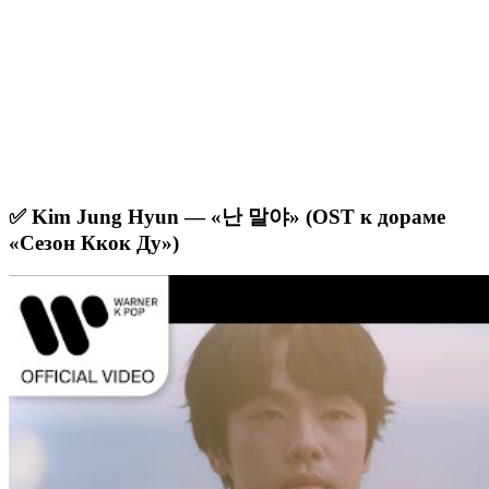
✅ Kim Jung Hyun — «난 말야» (OST к дораме
«Сезон Ккок Ду»)