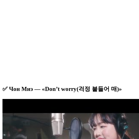
✅ Чон Миэ — «Don’t worry(걱정 붙들어 매)»