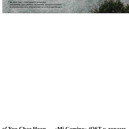
✅ You Chae Hoon — «Mi Camino» (OST к дораме