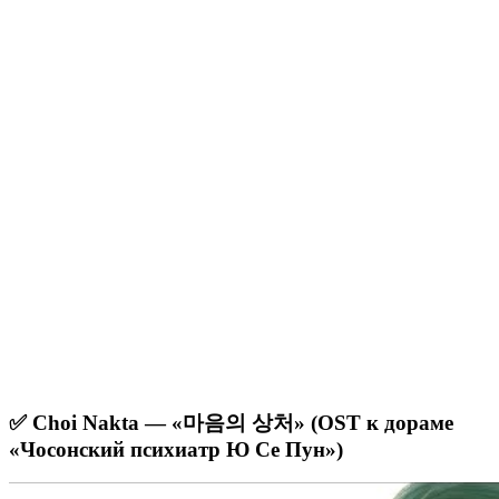
✅ Choi Nakta — «마음의 상처» (OST к дораме
«Чосонский психиатр Ю Се Пун»)