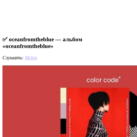
✅ oceanfromtheblue — альбом
«oceanfromtheblue»
Слушать:
Melon