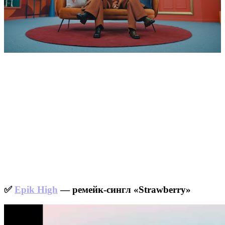
✅
Epik High
— ремейк-сингл «Strawberry»