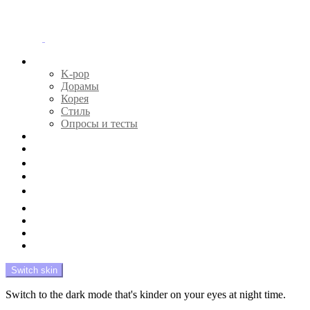
Menu
Главная
K-pop
Дорамы
Корея
Стиль
Опросы и тесты
Тесты 🔮
Новости 🔥
Профайлы 🕵️‍♀️
Дебюты и камбэки 🦄
Что посмотреть 📺
Мой биас 😍
Красота 🛀
Рандом 🎲
На модерации
Switch skin
Switch to the dark mode that's kinder on your eyes at night time.