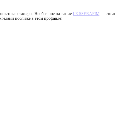
 опытные стажеры. Необычное название
LE SSERAFIM
— это ан
нгелами поближе в этом профайле!