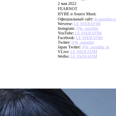
2 мая 2022
FEARNOT
HYBE и Source Music
Официальный сайт:
le-sserafim.
Weverse:
LE SSERAFIM
Instagram:
@le_sserafim
YouTube:
LE SSERAFIM
Facebook:
LE SSERAFIM
Twitter:
@le_sserafim
Japan Twitter:
@le_sserafim_jp
VLive:
LE SSERAFIM
Weibo:
LE SSERAFIM