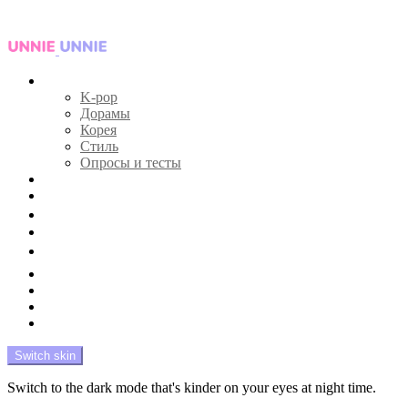
Menu
Главная
K-pop
Дорамы
Корея
Стиль
Опросы и тесты
Тесты 🔮
Новости 🔥
Профайлы 🕵️‍♀️
Дебюты и камбэки 🦄
Что посмотреть 📺
Мой биас 😍
Красота 🛀
Рандом 🎲
На модерации
Switch skin
Switch to the dark mode that's kinder on your eyes at night time.