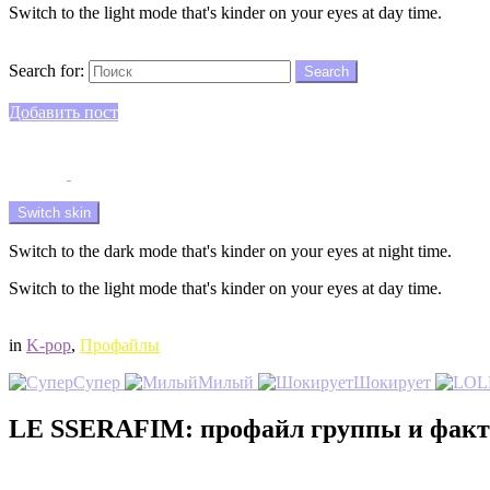
Switch to the light mode that's kinder on your eyes at day time.
Search
Search for:
Search
Login
Добавить пост
Menu
Switch skin
Switch to the dark mode that's kinder on your eyes at night time.
Switch to the light mode that's kinder on your eyes at day time.
Login
in
K-pop
,
Профайлы
Супер
Милый
Шокирует
LE SSERAFIM: профайл группы и факт