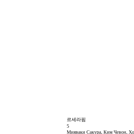
르세라핌
5
Мияваки Сакура, Ким Чевон, Х