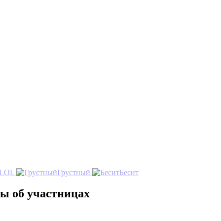
LOL
Грустный
Бесит
ы об участницах