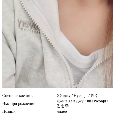
Сценическое имя:
Хёнджу / Hyeonju / 현주
Джин Хён Джу / Jin Hyeonju /
Имя при рождении:
진현주
Позиция:
лидер