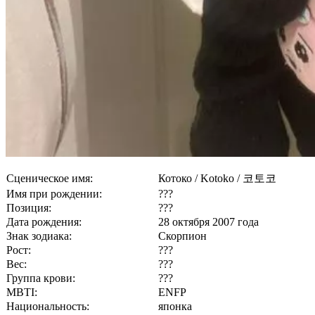
Сценическое имя:
Котоко / Kotoko / 코토코
Имя при рождении:
???
Позиция:
???
Дата рождения:
28 октября 2007 года
Знак зодиака:
Скорпион
Рост:
???
Вес:
???
Группа крови:
???
MBTI:
ENFP
Национальность:
японка