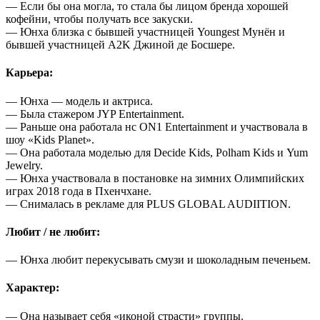
— Если бы она могла, то стала бы лицом бренда хорошей
кофейни, чтобы получать все закуски.
— Юнха близка с бывшей участницей Youngest Мунён и
бывшей участницей A2K Джиной де Босшере.
Карьера:
— Юнха — модель и актриса.
— Была стажером JYP Entertainment.
— Раньше она работала нс ON1 Entertainment и участвовала в
шоу «Kids Planet».
— Она работала моделью для Decide Kids, Polham Kids и Yum
Jewelry.
— Юнха участвовала в постановке на зимних Олимпийских
играх 2018 года в Пхенчхане.
— Снималась в рекламе для PLUS GLOBAL AUDIITION.
Любит / не любит:
— Юнха любит перекусывать смузи и шоколадным печеньем.
Характер:
— Она называет себя «иконой страсти» группы.