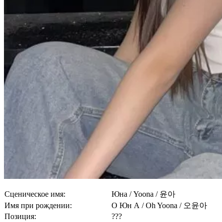
Сценическое имя:
Юна / Yoona / 윤아
Имя при рождении:
О Юн А / Oh Yoona / 오윤아
Позиция:
???