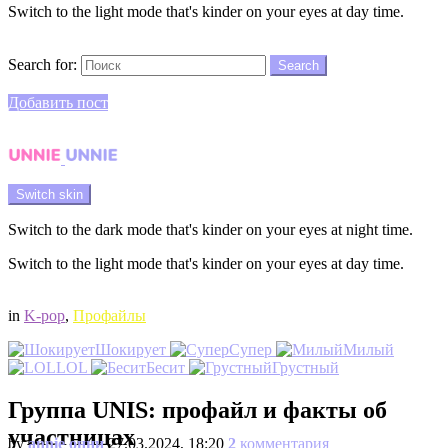
Switch to the light mode that's kinder on your eyes at day time.
Search
Search for:
Search
Login
Добавить пост
Menu
Switch skin
Switch to the dark mode that's kinder on your eyes at night time.
Switch to the light mode that's kinder on your eyes at day time.
Login
in
K-pop
,
Профайлы
Шокирует
Супер
Милый
LOL
Бесит
Грустный
Группа UNIS: профайл и факты об
участницах
by
annie онни
27.03.2024, 18:20
2
комментария