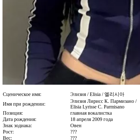
Сценическое имя:
Элизия / Elisia / 엘리시아
Элизия Лирисс К. Пармизано /
Имя при рождении:
Elisia Lyrisse C. Parmisano
Позиция:
главная вокалистка
Дата рождения:
18 апреля 2009 года
Знак зодиака:
Овен
Рост:
???
Вес:
???