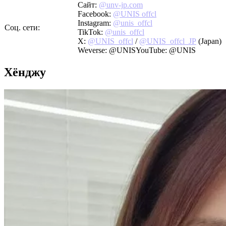
Сайт:
@unv-jp.com
Facebook:
@UNIS offcl
Instagram:
@unis_offcl
Соц. сети:
TikTok:
@unis_offcl
X:
@UNIS_offcl
/
@UNIS_offcl_JP
(Japan)
Weverse: @UNISYouTube: @UNIS
Хёнджу