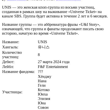
UNIS — это женская кпоп-группа из восьми участниц,
созданная в рамках шоу на выживание «Universe Ticket» на
канале SBS. Группа будет активна в течение 2 лет и 6 месяцев.
Название группы — это аббревиатура фразы «U&I Story»,
означающей, что группа и фанаты продолжают писать свою
историю, начатую во время «Universe Ticket».
Название:
UNIS
Хангыль:
유니스
Количество
8
участниц:
Дебют:
27 марта 2024 года
Лейбл:
F&F Entertainment
Название фандома:
???
Хёнджу
Нана
Гели
Котоко
Участницы:
Юнха
Элизия
Юна
Совон