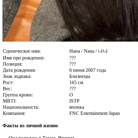
Сценическое имя:
Нана / Nana / 나나
Имя при рождении:
???
Позиция:
???
Дата рождения:
6 июня 2007 года
Знак зодиака:
Близнецы
Рост:
165 см
Вес:
???
Группа крови:
O
MBTI:
ISTP
Национальность:
японка
Компания:
FNC Entertainment Japan
Факты из личной жизни:
— Она родилась в Токио, Япония.