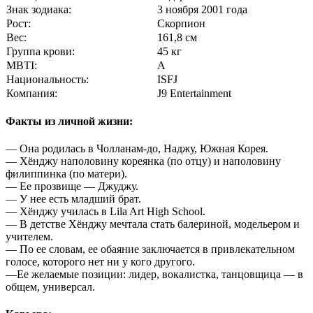
Знак зодиака:
3 ноября 2001 года
Рост:
Скорпион
Вес:
161,8 см
Группа крови:
45 кг
MBTI:
A
Национальность:
ISFJ
Компания:
J9 Entertainment
Факты из личной жизни:
— Она родилась в Чолланам-до, Наджу, Южная Корея.
— Хёнджу наполовину кореянка (по отцу) и наполовину
филиппинка (по матери).
— Ее прозвище — Джуджу.
— У нее есть младший брат.
— Хёнджу училась в Lila Art High School.
— В детстве Хёнджу мечтала стать балериной, модельером и
учителем.
— По ее словам, ее обаяние заключается в привлекательном
голосе, которого нет ни у кого другого.
—Ее желаемые позиции: лидер, вокалистка, танцовщица — в
общем, универсал.