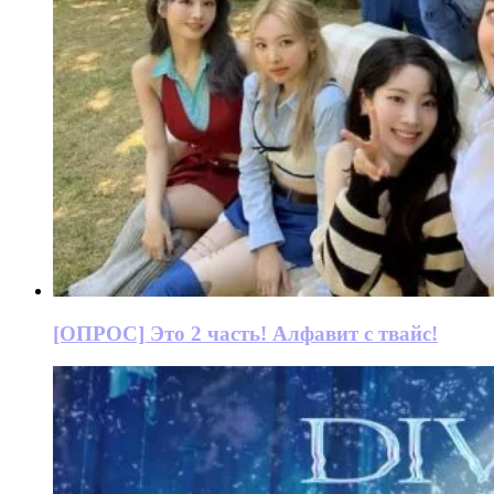
[ОПРОС] Это 2 часть! Алфавит с твайс!