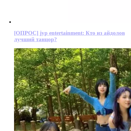
[ОПРОС] jyp entertainment: Кто из айдолов
лучший танцор?