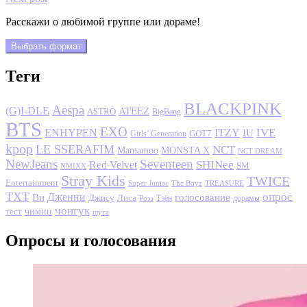
Расскажи о любимой группе или дораме!
Выбрать формат
Теги
BLACKPINK
Aespa
(G)I-DLE
ATEEZ
ASTRO
BigBang
BTS
EXO
IVE
ENHYPEN
ITZY
IU
GOT7
Girls’ Generation
kpop
LE SSERAFIM
NCT
MONSTA X
Mamamoo
NCT DREAM
NewJeans
Seventeen
SHINee
Red Velvet
SM
NMIXX
Stray Kids
TWICE
Entertainment
Super Junior
The Boyz
TREASURE
TXT
опрос
Дженни
Ви
голосование
Джису
Лиса
Розэ
Тэён
дорамы
чонгук
чимин
тест
шуга
Опросы и голосования