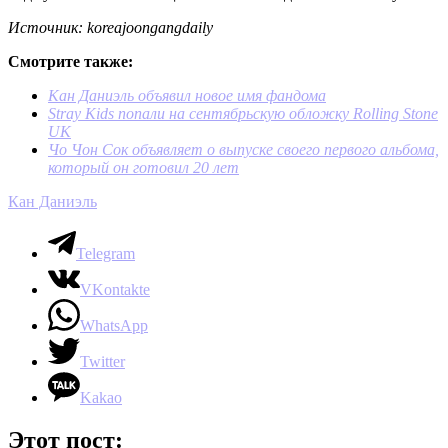
Источник: koreajoongangdaily
Смотрите также:
Кан Даниэль объявил новое имя фандома
Stray Kids попали на сентябрьскую обложку Rolling Stone
UK
Чо Чон Сок объявляет о выпуске своего первого альбома,
который он готовил 20 лет
Кан Даниэль
Telegram
VKontakte
WhatsApp
Twitter
Kakao
Этот пост: