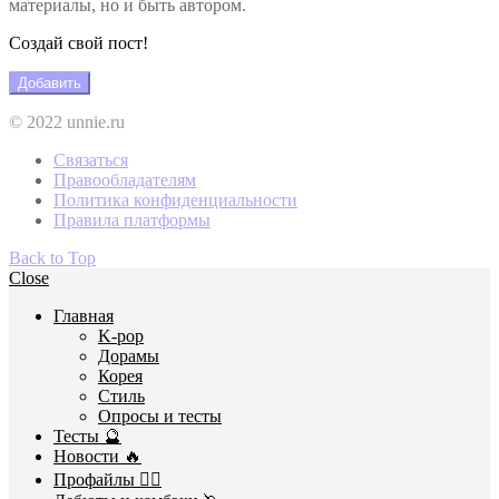
материалы, но и быть автором.
Создай свой пост!
Добавить
© 2022 unnie.ru
Связаться
Правообладателям
Политика конфиденциальности
Правила платформы
Back to Top
Close
Главная
K-pop
Дорамы
Корея
Стиль
Опросы и тесты
Тесты 🔮
Новости 🔥
Профайлы 🕵️‍♀️