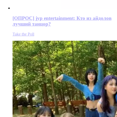
[ОПРОС] jyp entertainment: Кто из айдолов
лучший танцор?
Take the Poll