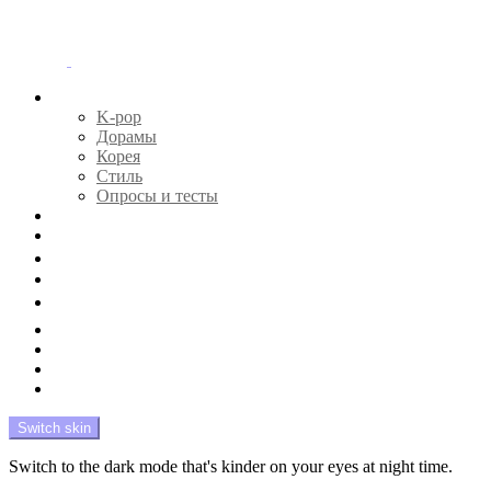
Menu
Главная
K-pop
Дорамы
Корея
Стиль
Опросы и тесты
Тесты 🔮
Новости 🔥
Профайлы 🕵️‍♀️
Дебюты и камбэки 🦄
Что посмотреть 📺
Мой биас 😍
Красота 🛀
Рандом 🎲
На модерации
Switch skin
Switch to the dark mode that's kinder on your eyes at night time.