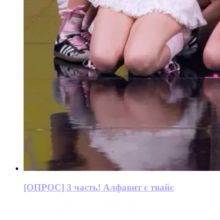
[ОПРОС] 3 часть! Алфавит с твайс