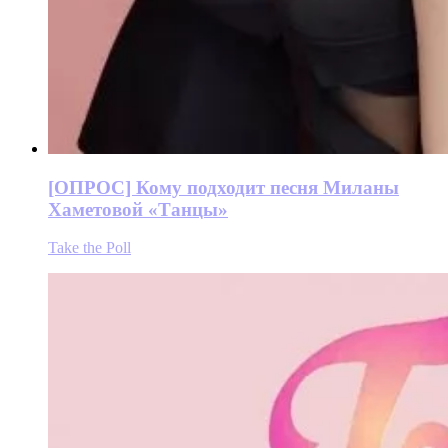
[ОПРОС] Кому подходит песня Миланы
Хаметовой «Танцы»
Take the Poll