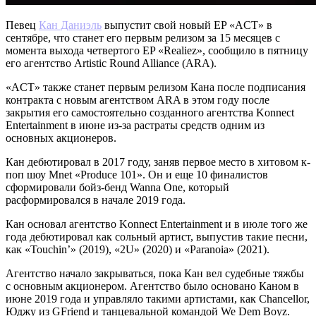
Певец
Кан Даниэль
выпустит свой новый EP «ACT» в
сентябре, что станет его первым релизом за 15 месяцев с
момента выхода четвертого EP «Realiez», сообщило в пятницу
его агентство Artistic Round Alliance (ARA).
«ACT» также станет первым релизом Кана после подписания
контракта с новым агентством ARA в этом году после
закрытия его самостоятельно созданного агентства Konnect
Entertainment в июне из-за растраты средств одним из
основных акционеров.
Кан дебютировал в 2017 году, заняв первое место в хитовом к-
поп шоу Mnet «Produce 101». Он и еще 10 финалистов
сформировали бойз-бенд Wanna One, который
расформировался в начале 2019 года.
Кан основал агентство Konnect Entertainment и в июле того же
года дебютировал как сольный артист, выпустив такие песни,
как «Touchin’» (2019), «2U» (2020) и «Paranoia» (2021).
Агентство начало закрываться, пока Кан вел судебные тяжбы
с основным акционером. Агентство было основано Каном в
июне 2019 года и управляло такими артистами, как Chancellor,
Юджу из GFriend и танцевальной командой We Dem Boyz.