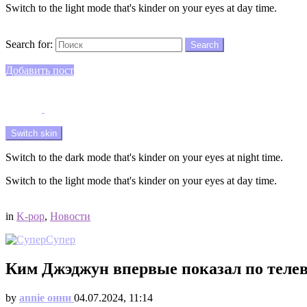
Switch to the light mode that's kinder on your eyes at day time.
Search
Search for:
Search
Login
Добавить пост
Menu
Switch skin
Switch to the dark mode that's kinder on your eyes at night time.
Switch to the light mode that's kinder on your eyes at day time.
Login
in
K-pop
,
Новости
Супер
Ким Джэджун впервые показал по телеви
by
annie онни
04.07.2024, 11:14