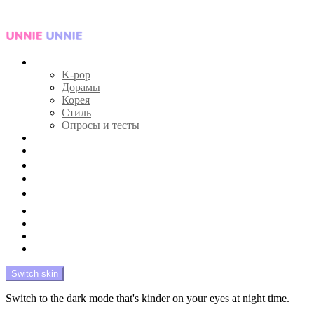
Menu
Главная
K-pop
Дорамы
Корея
Стиль
Опросы и тесты
Тесты 🔮
Новости 🔥
Профайлы 🕵️‍♀️
Дебюты и камбэки 🦄
Что посмотреть 📺
Мой биас 😍
Красота 🛀
Рандом 🎲
На модерации
Switch skin
Switch to the dark mode that's kinder on your eyes at night time.