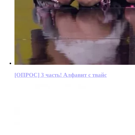
[ОПРОС] 3 часть! Алфавит с твайс