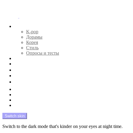
Menu
Главная
K-pop
Дорамы
Корея
Стиль
Опросы и тесты
Тесты 🔮
Новости 🔥
Профайлы 🕵️‍♀️
Дебюты и камбэки 🦄
Что посмотреть 📺
Мой биас 😍
Красота 🛀
Рандом 🎲
На модерации
Switch skin
Switch to the dark mode that's kinder on your eyes at night time.