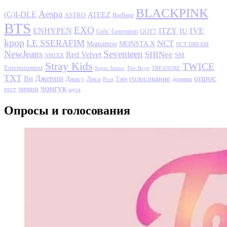
BLACKPINK
Aespa
(G)I-DLE
ATEEZ
ASTRO
BigBang
BTS
EXO
IVE
ENHYPEN
ITZY
IU
GOT7
Girls’ Generation
kpop
LE SSERAFIM
NCT
MONSTA X
Mamamoo
NCT DREAM
NewJeans
Seventeen
SHINee
Red Velvet
SM
NMIXX
Stray Kids
TWICE
Entertainment
Super Junior
The Boyz
TREASURE
TXT
опрос
Дженни
Ви
голосование
Джису
Лиса
Розэ
Тэён
дорамы
чонгук
чимин
тест
шуга
Опросы и голосования