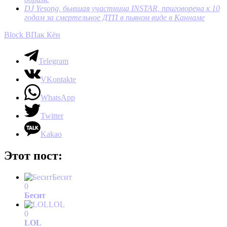
DJ Yesong, бывшая участница INSTAR, приговорена к 10
годам за смертельное ДТП в пьяном виде в Каннаме
Block B
Пак Кён
Telegram
VKontakte
WhatsApp
Twitter
Kakao
Этот пост:
Бесит
0
Бесит
LOL
0
LOL