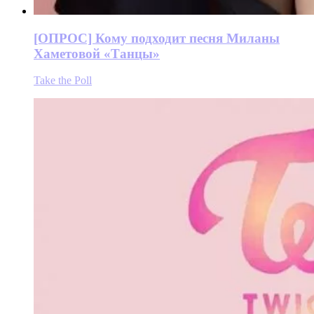
[ОПРОС] Кому подходит песня Миланы
Хаметовой «Танцы»
Take the Poll