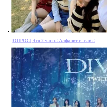
[ОПРОС] Это 2 часть! Алфавит с твайс!