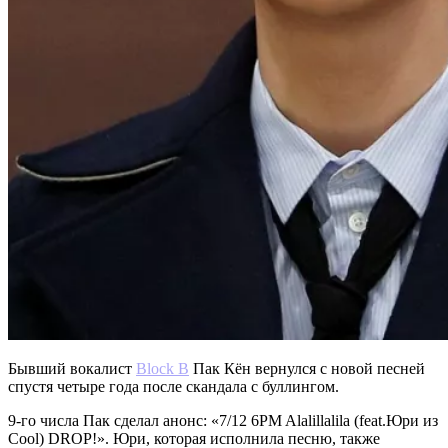
Бывший вокалист
Block B
Пак Кён вернулся с новой песней
спустя четыре года после скандала с буллингом.
9-го числа Пак сделал анонс: «7/12 6PM Alalillalila (feat.Юри из
Cool) DROP!». Юри, которая исполнила песню, также