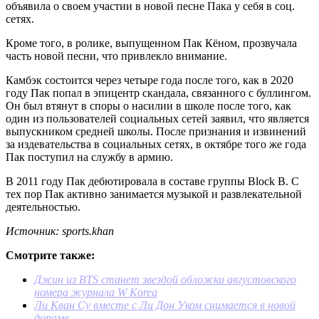
объявила о своем участии в новой песне Пака у себя в соц.
сетях.
Кроме того, в ролике, выпущенном Пак Кёном, прозвучала
часть новой песни, что привлекло внимание.
Камбэк состоится через четыре года после того, как в 2020
году Пак попал в эпицентр скандала, связанного с буллингом.
Он был втянут в споры о насилии в школе после того, как
один из пользователей социальных сетей заявил, что является
выпускником средней школы. После признания и извинений
за издевательства в социальных сетях, в октябре того же года
Пак поступил на службу в армию.
В 2011 году Пак дебютировала в составе группы Block B. С
тех пор Пак активно занимается музыкой и развлекательной
деятельностью.
Источник: sports.khan
Смотрите также:
Джин из BTS станет звездой обложки августовского
номера журнала W Korea
Ли Кван Су вместе с Ли Дон Уком снимается в новой
дораме