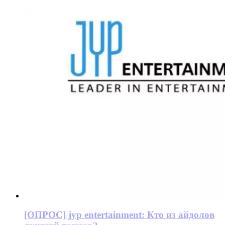
[ОПРОС] jyp entertainment: Кто из айдолов