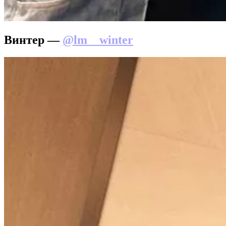
Винтер —
@lm__winter