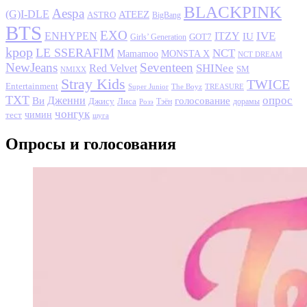
BLACKPINK
Aespa
(G)I-DLE
ATEEZ
ASTRO
BigBang
BTS
EXO
IVE
ENHYPEN
ITZY
IU
GOT7
Girls’ Generation
kpop
LE SSERAFIM
NCT
MONSTA X
Mamamoo
NCT DREAM
NewJeans
Seventeen
SHINee
Red Velvet
SM
NMIXX
Stray Kids
TWICE
Entertainment
Super Junior
The Boyz
TREASURE
TXT
опрос
Дженни
Ви
голосование
Джису
Лиса
Розэ
Тэён
дорамы
чонгук
чимин
тест
шуга
Опросы и голосования