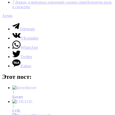
7 дорам, в которых аэропорт сыграл определенную роль
в сюжете
Aespa
Telegram
VKontakte
WhatsApp
Twitter
Kakao
Этот пост:
Бесит
1
Бесит
LOL
3
LOL