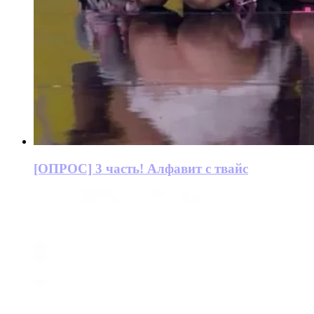
[ОПРОС] 3 часть! Алфавит с твайс