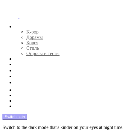
Menu
Главная
K-pop
Дорамы
Корея
Стиль
Опросы и тесты
Тесты 🔮
Новости 🔥
Профайлы 🕵️‍♀️
Дебюты и камбэки 🦄
Что посмотреть 📺
Мой биас 😍
Красота 🛀
Рандом 🎲
На модерации
Switch skin
Switch to the dark mode that's kinder on your eyes at night time.