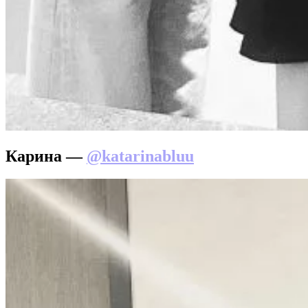
Карина —
@katarinabluu