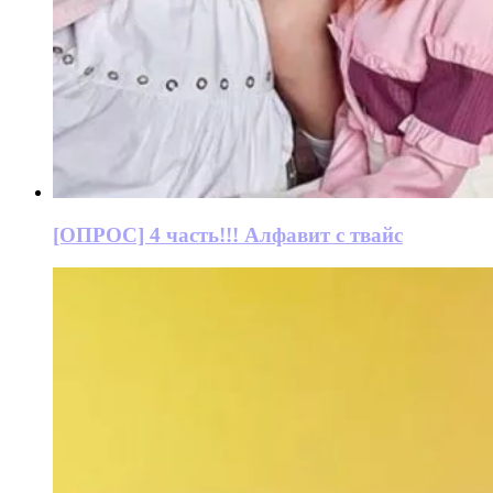
[ОПРОС] 4 часть!!! Алфавит с твайс