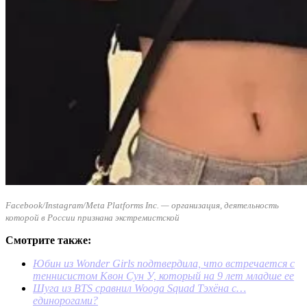
Facebook/Instagram/Meta Platforms Inc. — организация, деятельность
которой в России признана экстремистской
Смотрите также:
Юбин из Wonder Girls подтвердила, что встречается с
теннисистом Квон Сун У, который на 9 лет младше ее
Шуга из BTS сравнил Wooga Squad Тэхёна с…
единорогами?