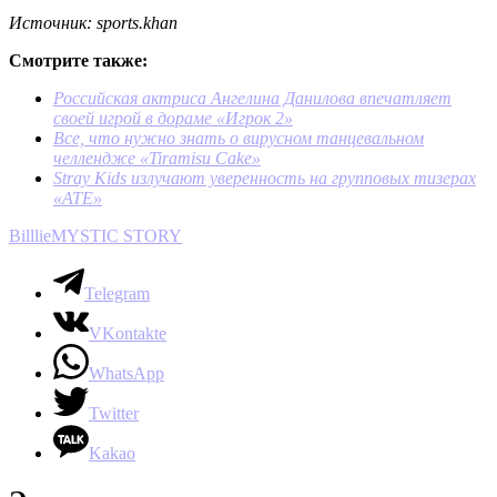
Источник: sports.khan
Смотрите также:
Российская актриса Ангелина Данилова впечатляет
своей игрой в дораме «Игрок 2»
Все, что нужно знать о вирусном танцевальном
челлендже «Tiramisu Cake»
Stray Kids излучают уверенность на групповых тизерах
«ATE»
Billlie
MYSTIC STORY
Telegram
VKontakte
WhatsApp
Twitter
Kakao