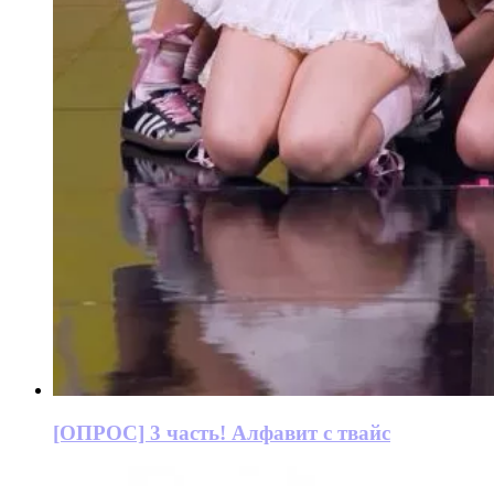
[ОПРОС] 3 часть! Алфавит с твайс