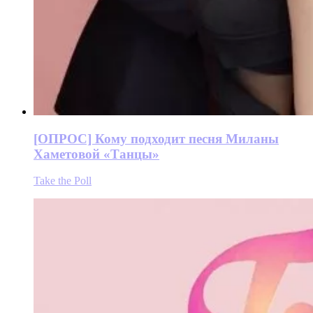
[ОПРОС] Кому подходит песня Миланы
Хаметовой «Танцы»
Take the Poll