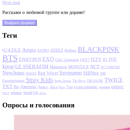
Next post
Расскажи о любимой группе или дораме!
Выбрать формат
Теги
BLACKPINK
Aespa
(G)I-DLE
ATEEZ
ASTRO
BigBang
BTS
EXO
IVE
ENHYPEN
ITZY
IU
GOT7
Girls’ Generation
kpop
LE SSERAFIM
NCT
MONSTA X
Mamamoo
NCT DREAM
NewJeans
Seventeen
SHINee
Red Velvet
SM
NMIXX
Stray Kids
TWICE
Entertainment
Super Junior
The Boyz
TREASURE
TXT
опрос
Дженни
Ви
голосование
Джису
Лиса
Розэ
Тэён
дорамы
чонгук
чимин
тест
шуга
Опросы и голосования