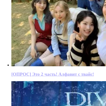
[ОПРОС] Это 2 часть! Алфавит с твайс!