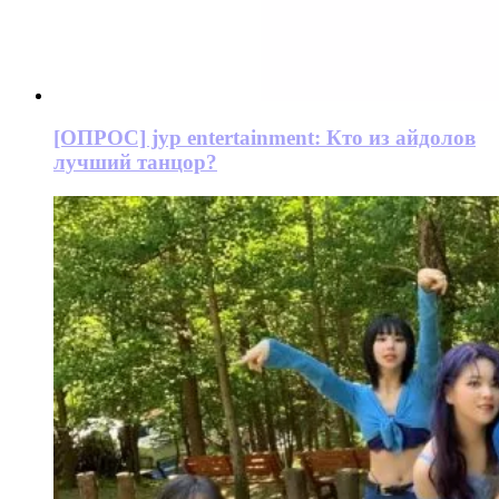
[ОПРОС] jyp entertainment: Кто из айдолов
лучший танцор?