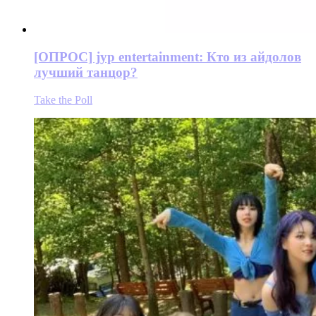
[ОПРОС] jyp entertainment: Кто из айдолов
лучший танцор?
Take the Poll