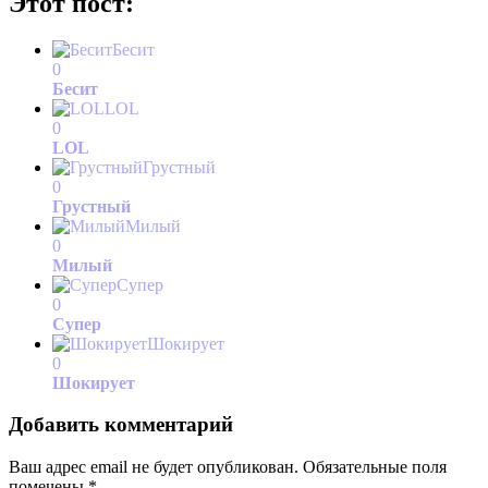
Этот пост:
Бесит
0
Бесит
LOL
0
LOL
Грустный
0
Грустный
Милый
0
Милый
Супер
0
Супер
Шокирует
0
Шокирует
Добавить комментарий
Ваш адрес email не будет опубликован.
Обязательные поля
помечены
*