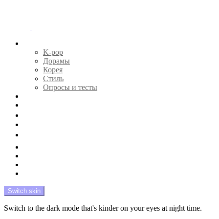
Menu
Главная
K-pop
Дорамы
Корея
Стиль
Опросы и тесты
Тесты 🔮
Новости 🔥
Профайлы 🕵️‍♀️
Дебюты и камбэки 🦄
Что посмотреть 📺
Мой биас 😍
Красота 🛀
Рандом 🎲
На модерации
Switch skin
Switch to the dark mode that's kinder on your eyes at night time.