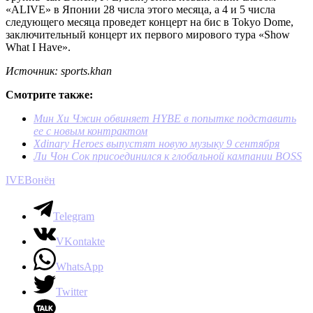
«ALIVE» в Японии 28 числа этого месяца, а 4 и 5 числа
следующего месяца проведет концерт на бис в Tokyo Dome,
заключительный концерт их первого мирового тура «Show
What I Have».
Источник: sports.khan
Смотрите также:
Мин Хи Чжин обвиняет HYBE в попытке подставить
ее с новым контрактом
Xdinary Heroes выпустят новую музыку 9 сентября
Ли Чон Сок присоединился к глобальной кампании BOSS
IVE
Вонён
Telegram
VKontakte
WhatsApp
Twitter