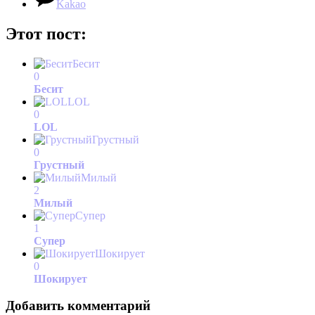
Kakao
Этот пост:
Бесит
0
Бесит
LOL
0
LOL
Грустный
0
Грустный
Милый
2
Милый
Супер
1
Супер
Шокирует
0
Шокирует
Добавить комментарий