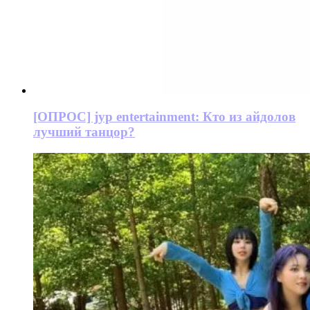
[ОПРОС] jyp entertainment: Кто из айдолов
лучший танцор?