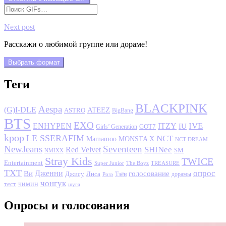
Next post
Расскажи о любимой группе или дораме!
Выбрать формат
Теги
BLACKPINK
Aespa
(G)I-DLE
ATEEZ
ASTRO
BigBang
BTS
EXO
IVE
ENHYPEN
ITZY
IU
GOT7
Girls’ Generation
kpop
LE SSERAFIM
NCT
MONSTA X
Mamamoo
NCT DREAM
NewJeans
Seventeen
SHINee
Red Velvet
SM
NMIXX
Stray Kids
TWICE
Entertainment
Super Junior
The Boyz
TREASURE
TXT
опрос
Дженни
Ви
голосование
Джису
Лиса
Розэ
Тэён
дорамы
чонгук
чимин
тест
шуга
Опросы и голосования