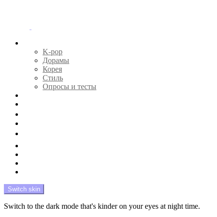
Menu
Главная
K-pop
Дорамы
Корея
Стиль
Опросы и тесты
Тесты 🔮
Новости 🔥
Профайлы 🕵️‍♀️
Дебюты и камбэки 🦄
Что посмотреть 📺
Мой биас 😍
Красота 🛀
Рандом 🎲
На модерации
Switch skin
Switch to the dark mode that's kinder on your eyes at night time.