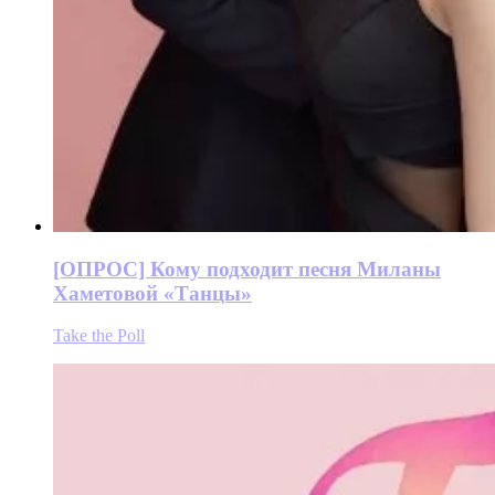
[ОПРОС] Кому подходит песня Миланы
Хаметовой «Танцы»
Take the Poll