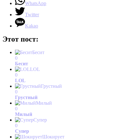
WhatsApp
Twitter
Kakao
Этот пост:
Бесит
0
Бесит
LOL
0
LOL
Грустный
0
Грустный
Милый
0
Милый
Супер
0
Супер
Шокирует