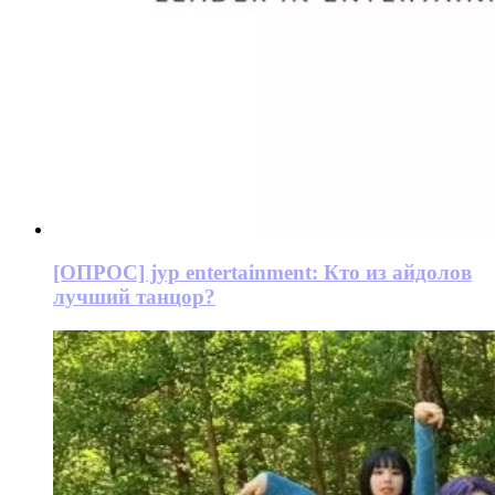
[ОПРОС] jyp entertainment: Кто из айдолов
лучший танцор?