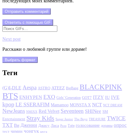
последующих моих комментариев.
Отправить комментарий
Ответить с помощью
GIF
Next post
Расскажи о любимой группе или дораме!
Выбрать формат
Теги
BLACKPINK
Aespa
(G)I-DLE
ATEEZ
ASTRO
BigBang
BTS
EXO
IVE
ENHYPEN
ITZY
IU
GOT7
Girls’ Generation
kpop
LE SSERAFIM
NCT
MONSTA X
Mamamoo
NCT DREAM
NewJeans
Seventeen
SHINee
Red Velvet
SM
NMIXX
Stray Kids
TWICE
Entertainment
Super Junior
The Boyz
TREASURE
TXT
опрос
Дженни
Ви
голосование
Джису
Лиса
Розэ
Тэён
дорамы
чонгук
чимин
тест
шуга