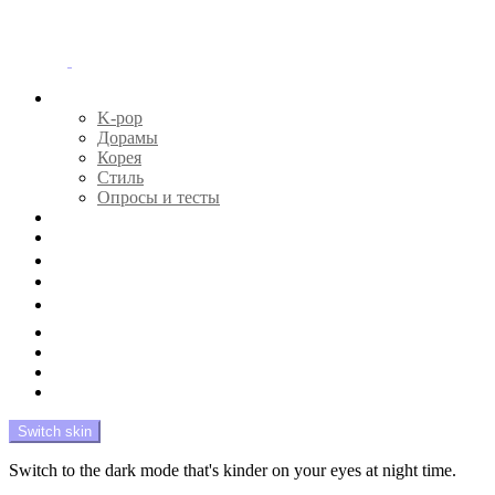
Menu
Главная
K-pop
Дорамы
Корея
Стиль
Опросы и тесты
Тесты 🔮
Новости 🔥
Профайлы 🕵️‍♀️
Дебюты и камбэки 🦄
Что посмотреть 📺
Мой биас 😍
Красота 🛀
Рандом 🎲
На модерации
Switch skin
Switch to the dark mode that's kinder on your eyes at night time.