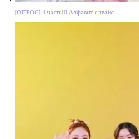
[ОПРОС] 4 часть!!! Алфавит с твайс