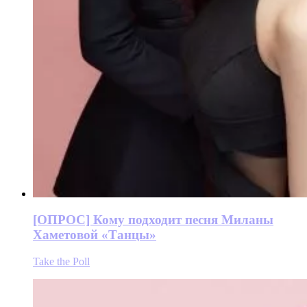
[ОПРОС] Кому подходит песня Миланы
Хаметовой «Танцы»
Take the Poll