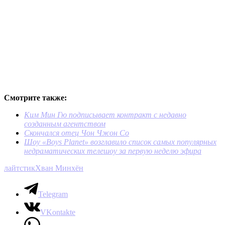
Смотрите также:
Ким Мин Гю подписывает контракт с недавно
созданным агентством
Скончался отец Чон Чжон Со
Шоу «Boys Planet» возглавило список самых популярных
недраматических телешоу за первую неделю эфира
лайтстик
Хван Минхён
Telegram
VKontakte