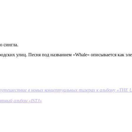
о сингла.
ородских улиц. Песня под названием «Whale» описывается как эл
ешествие в новых концептуальных тизерах к альбому «THE
тный альбом «ISTJ»