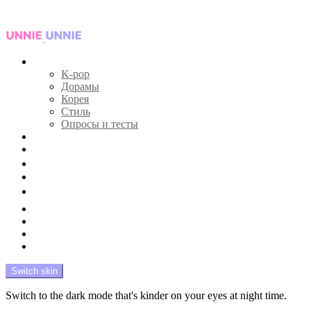
Menu
Главная
K-pop
Дорамы
Корея
Стиль
Опросы и тесты
Тесты 🔮
Новости 🔥
Профайлы 🕵️‍♀️
Дебюты и камбэки 🦄
Что посмотреть 📺
Мой биас 😍
Красота 🛀
Рандом 🎲
На модерации
Switch skin
Switch to the dark mode that's kinder on your eyes at night time.