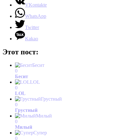
VKontakte
WhatsApp
Twitter
Kakao
Этот пост:
Бесит
0
Бесит
LOL
0
LOL
Грустный
0
Грустный
Милый
0
Милый
Супер
0