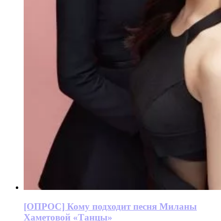
[ОПРОС] Кому подходит песня Миланы
Хаметовой «Танцы»