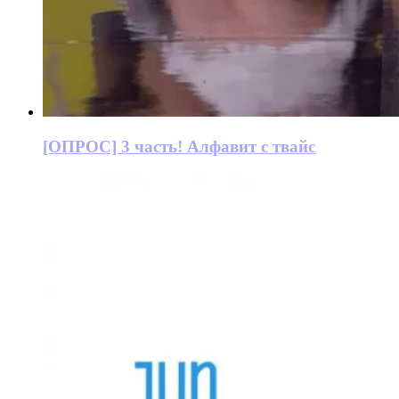
[ОПРОС] 3 часть! Алфавит с твайс