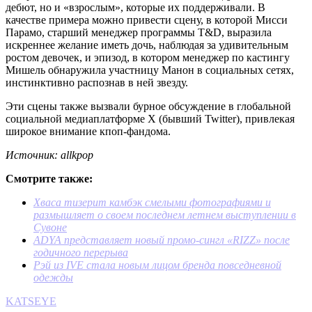
дебют, но и «взрослым», которые их поддерживали. В
качестве примера можно привести сцену, в которой Мисси
Парамо, старший менеджер программы T&D, выразила
искреннее желание иметь дочь, наблюдая за удивительным
ростом девочек, и эпизод, в котором менеджер по кастингу
Мишель обнаружила участницу Манон в социальных сетях,
инстинктивно распознав в ней звезду.
Эти сцены также вызвали бурное обсуждение в глобальной
социальной медиаплатформе X (бывший Twitter), привлекая
широкое внимание кпоп-фандома.
Источник: allkpop
Смотрите также:
Хваса тизерит камбэк смелыми фотографиями и
размышляет о своем последнем летнем выступлении в
Сувоне
ADYA представляет новый промо-сингл «RIZZ» после
годичного перерыва
Рэй из IVE стала новым лицом бренда повседневной
одежды
KATSEYE