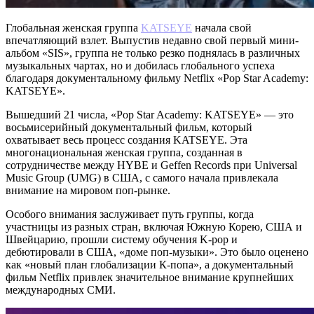
Глобальная женская группа
KATSEYE
начала свой
впечатляющий взлет. Выпустив недавно свой первый мини-
альбом «SIS», группа не только резко поднялась в различных
музыкальных чартах, но и добилась глобального успеха
благодаря документальному фильму Netflix «Pop Star Academy:
KATSEYE».
Вышедший 21 числа, «Pop Star Academy: KATSEYE» — это
восьмисерийный документальный фильм, который
охватывает весь процесс создания KATSEYE. Эта
многонациональная женская группа, созданная в
сотрудничестве между HYBE и Geffen Records при Universal
Music Group (UMG) в США, с самого начала привлекала
внимание на мировом поп-рынке.
Особого внимания заслуживает путь группы, когда
участницы из разных стран, включая Южную Корею, США и
Швейцарию, прошли систему обучения K-pop и
дебютировали в США, «доме поп-музыки». Это было оценено
как «новый план глобализации К-попа», а документальный
фильм Netflix привлек значительное внимание крупнейших
международных СМИ.