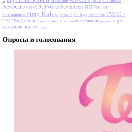
LE SSERAFIM
NCT
MONSTA X
Mamamoo
NCT DREAM
NewJeans
Seventeen
SHINee
Red Velvet
SM
NMIXX
Stray Kids
TWICE
Entertainment
Super Junior
The Boyz
TREASURE
TXT
опрос
Дженни
Ви
голосование
Джису
Лиса
Розэ
Тэён
дорамы
чонгук
чимин
тест
шуга
Опросы и голосования