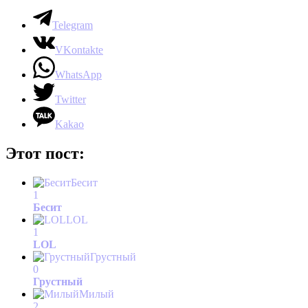
Telegram
VKontakte
WhatsApp
Twitter
Kakao
Этот пост:
Бесит
1
Бесит
LOL
1
LOL
Грустный
0
Грустный
Милый
2