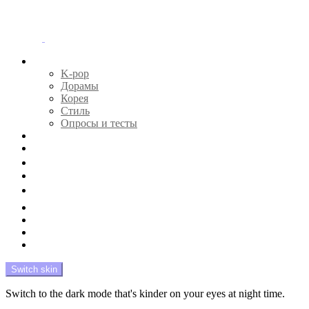
Menu
Главная
K-pop
Дорамы
Корея
Стиль
Опросы и тесты
Тесты 🔮
Новости 🔥
Профайлы 🕵️‍♀️
Дебюты и камбэки 🦄
Что посмотреть 📺
Мой биас 😍
Красота 🛀
Рандом 🎲
На модерации
Switch skin
Switch to the dark mode that's kinder on your eyes at night time.