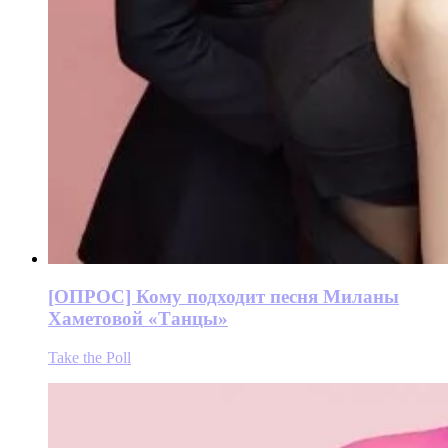
[ОПРОС] Кому подходит песня Миланы
Хаметовой «Танцы»
Take the Poll