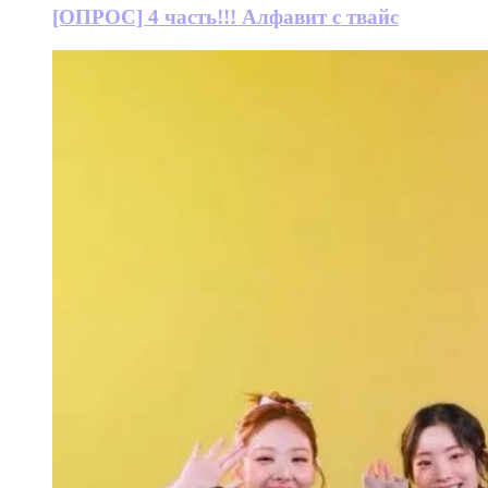
[ОПРОС] 4 часть!!! Алфавит с твайс