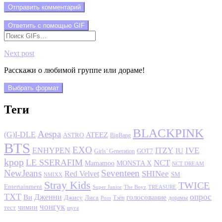
Отправить комментарий
Ответить с помощью
GIF
Next post
Расскажи о любимой группе или дораме!
Выбрать формат
Теги
BLACKPINK
Aespa
(G)I-DLE
ATEEZ
ASTRO
BigBang
BTS
EXO
IVE
ENHYPEN
ITZY
IU
GOT7
Girls’ Generation
kpop
LE SSERAFIM
NCT
MONSTA X
Mamamoo
NCT DREAM
NewJeans
Seventeen
SHINee
Red Velvet
SM
NMIXX
Stray Kids
TWICE
Entertainment
Super Junior
The Boyz
TREASURE
TXT
опрос
Дженни
Ви
голосование
Джису
Лиса
Розэ
Тэён
дорамы
чонгук
чимин
тест
шуга