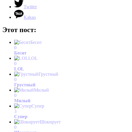
Twitter
Kakao
Этот пост:
Бесит
0
Бесит
LOL
0
LOL
Грустный
0
Грустный
Милый
0
Милый
Супер
3
Супер
Шокирует
0