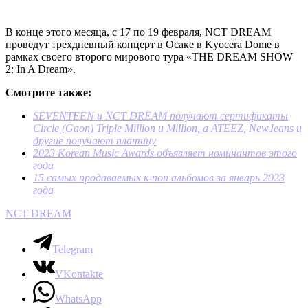
В конце этого месяца, с 17 по 19 февраля, NCT DREAM
проведут трехдневный концерт в Осаке в Kyocera Dome в
рамках своего второго мирового тура «THE DREAM SHOW
2: In A Dream».
Смотрите также:
SEVENTEEN и NCT DREAM получают сертификаты
Circle (Gaon) Triple Million и Million, а ATEEZ, NewJeans и
другие получают платину
2023 Korean Music Awards объявляет номинантов этого
года
15 самых продаваемых к-поп альбомов за январь 2023
года
NCT DREAM
Telegram
VKontakte
WhatsApp