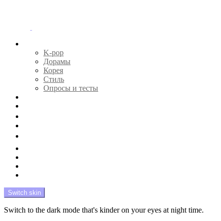
Menu
Главная
K-pop
Дорамы
Корея
Стиль
Опросы и тесты
Тесты 🔮
Новости 🔥
Профайлы 🕵️‍♀️
Дебюты и камбэки 🦄
Что посмотреть 📺
Мой биас 😍
Красота 🛀
Рандом 🎲
На модерации
Switch skin
Switch to the dark mode that's kinder on your eyes at night time.